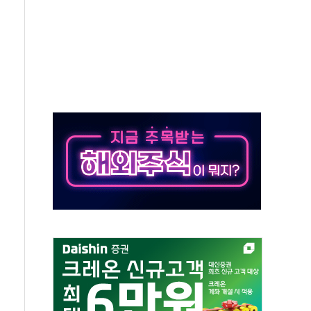
만의 신' 26일 출시, 유저의 캐릭터가 AI로 플레이한다
 만으로 혜택 얻는 피드코인 이벤트 진행
 정상화시 5년 내 9만가구 순증...이주 대란도 제한적
위원회
 3파전…한화·흥국·한투 참여
D직 주 52시간제 개선해야…기술격차 확대 막아야"
임금협약 타결…연봉 6.3% 인상
실리카겔 등 8~9월 공연 라인업 공개
31년까지 3개 보급단 '1등급 스마트 물류센터' 전환