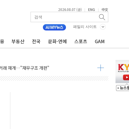
2026.08.07 (금)
ENG
中文
|
|
패밀리 사이트
금융
부동산
전국
문화·연예
스포츠
GAM
인에게 흉기 휘두른 30대 세입자…경찰, 현행범 체포
이익 30억원
 거래 재개…"재무구조 개편"
업 중 온열질환 보장…폭염기 신속 보상 강화
 120억원
과 美 암 진단 분야 독점 라이선스 계약"
제 'VRN11' 캐나다 IND 신청
 3군단과 군 장병 금융교육·전역 지원 협약
-맞춤건강보험' 6개월 배타적사용권 획득
주' 무더기 상폐 위기…관리종목 우려 지정예고 총 63개
특별공급 경쟁률… 실수요자 관심