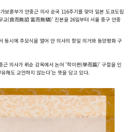
국가보훈부가 안중근 의사 순국 116주기를 맞아 일본 도쿄도립
무교(貧而無諂 富而無驕)' 진본을 26일부터 서울 중구 안중
서 동시에 추모식을 열어 안 의사의 항일 의거와 동양평화 구
근 의사가 뤼순 감옥에서 논어 '학이편(學而篇)' 구절을 인
부유해도 교만하지 않는다'는 뜻을 담고 있다.