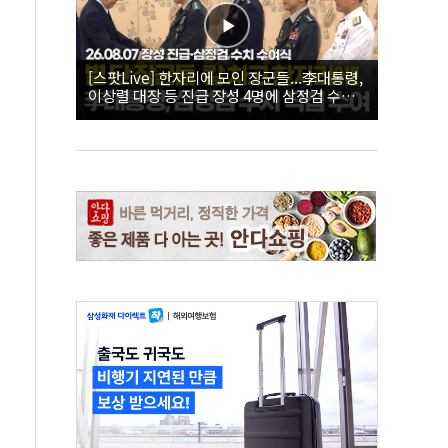
[스팟Live] 한자리에 모인 장군들...李대통령,
이상렬 대장 등 진급 장성 4명에 삼정검 수치
직접 수여｜26.08.07 장성 진급·삼정검 수치
수여식