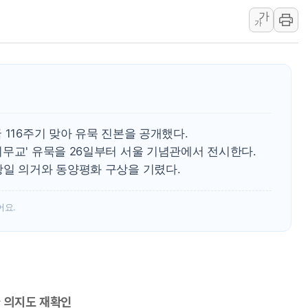
가
컴투스 '제우스: 오
가
네이버 클립, 시청
서울 재건축·재개발
[인사] 공정거래
KDB생명 본입찰
반도체공학회 "R&
 116주기 맞아 유묵 진본을 공개했다.
카카오, 2026년 
무교' 유묵을 26일부터 서울 기념관에서 전시한다.
현대카드, 박재범·
항일 의거와 동양평화 구상을 기렸다.
[르포] 육군, 20
어요.
 의지도 재확인