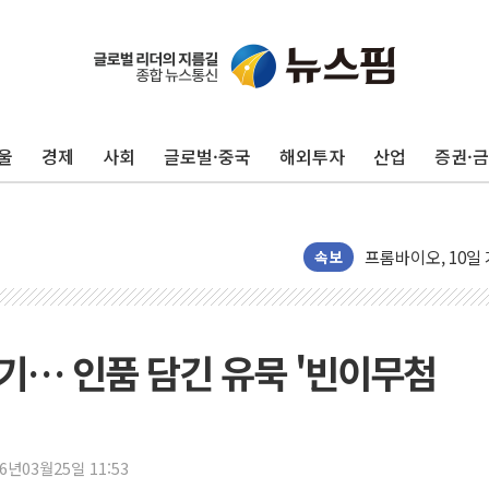
울
경제
사회
글로벌·중국
해외투자
산업
증권·
'변기 수리' 집주
워트, 상반기 영업
프롬바이오, 10일
NH농협생명, 농작
속보
아바코, 2분기 매출
랩지노믹스 "디엑솜
보로노이, 폐암 치료
주기… 인품 담긴 유묵 '빈이무첨
푸본현대생명, 육군
교보생명, '교보K
벼랑 끝 선 '동전
26년03월25일 11:53
1순위보다 낮은 