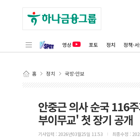
영상
포토
정치
정책·서
홈
정치
국방·안보
안중근 의사 순국 116
부이무교' 첫 장기 공개
기사입력 :
2026년03월25일 11:53
최종수정 :
20