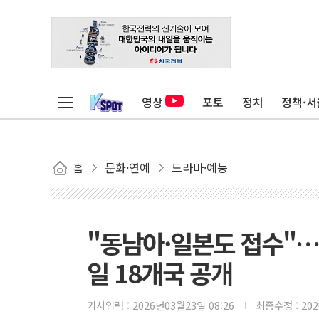
영상
포토
정치
정책·서
홈
문화·연예
드라마·예능
"동남아·일본도 접수"…'
일 18개국 공개
기사입력 :
2026년03월23일 08:26
최종수정 :
20