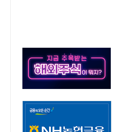
…공습 한계·탄약 부족 현실화
50㎜ 폭우…강원 동해안 강한 비 이어져
 환경미화원 수거차에 치여 사망
동…60대 남성 2명 숨져
보는 일 없게"…'결혼 페널티' 22개 과제 손본다
터보트 전복…1명 사망·1명 실종
의 날 참석..."국제적 시민 연대로 목소리 내야"
 실종 60대 나흘만에 숨진 채 발견
 살해 10대 아들 체포
' 받아친 정청래…제주 연설서 신경전 고조