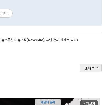
김고은
뉴스통신사 뉴스핌(Newspim), 무단 전재-재배포 금지>
맨위로
더보기
arrow_forward_ios