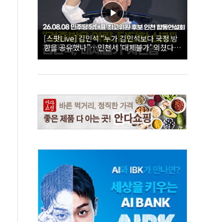
[스팟Live] 김민석 “누가 김민석보다 국정 방
향을 공유했나”…인천서 ‘대체불가’ 외쳤다 |
26.08.08 더불어민주당 당대표·최고위원 후
보 인천 합동연설회