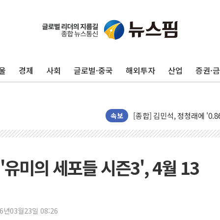
울
경제
사회
글로벌·중국
해외투자
산업
증권·
포항시 재난예산 40억 긴급 
울진·영덕 '호우특보'-포항 '
[종합] 김민석, 정청래에 '0.86
속보
인천 합동연설회 나선 송영길
김민석, 2주차 제주·인천 경선서
인사하는 김민석 당대표 후보
유미의 세포들 시즌3', 4월 13
[속보] 민주, 제주·인천 경선 결
[속보] 민주, 인천 경선 결과 발
[속보] 민주, 제주 경선 결과 발
이번주 국내 주요 금융일정(8.1
26년03월23일 08:26