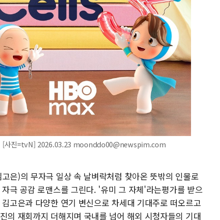
진=tvN] 2026.03.23 moonddo00@newspim.com
김고은)의 무자극 일상 속 날벼락처럼 찾아온 뜻밖의 인물로
 자극 공감 로맨스를 그린다. '유미 그 자체'라는평가를 받으
우 김고은과 다양한 연기 변신으로 차세대 기대주로 떠오르고
작진의 재회까지 더해지며 국내를 넘어 해외 시청자들의 기대