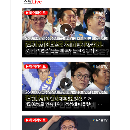
스팟
Live
[스팟Live] 환호 속 입장해 나란히 ‘찰칵’…서
로 ‘저격 연설’ 들을 때 후보들 표정은? |
26.08.08 더불어민주당 당대표·최고위원 후
보 인천 합동연설회
[스팟Live] 김민석 제주 52.64%·인천
45.09%로 연속 1위…정청래 따돌렸다’ |
26.08.08 더불어민주당 당대표·최고위원 후
보 인천 합동연설회