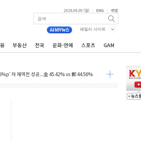
2026.08.09 (일)
ENG
中文
|
|
패밀리 사이트
금융
부동산
전국
문화·연예
스포츠
GAM
투입…고수온 양식장 복구·지원 '총력'
산사태 주의보'...경북도, 호우 피해·통제구간 없어
%p' 차 재역전 성공...金 45.42% vs 鄭 44.56%
·정청래·김민석 당대표 후보
 정청래에 승리...47.75% vs 42.08%
과 발표...김민석 47.75% 정청래 42.08%
표...김민석 45.09% 정청래 43.27% 송영길 11.63%
표...김민석 52.64% 정청래 39.89% 송영길 7.47%
0~8.14)