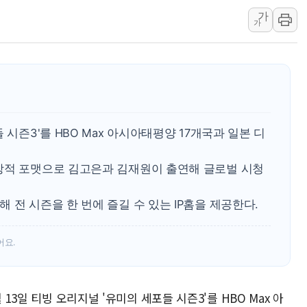
美, 이란전 출구전략 만지작
가
가
강릉·동해·삼척 시간당 최대 
폐기물 수거하다 참변…60대
서울 중랑구 주택가서 흉기 난
李대통령 "결혼 때문에 손해 
여수 오동도 인근 해상서 모
추미애, '위안부' 피해자 기림
 시즌3'를 HBO Max 아시아태평양 17개국과 일본 디
인천 선재도 갯벌서 해루질 중
창적 포맷으로 김고은과 김재원이 출연해 글로벌 시청
인천서 말다툼 중 어머니 흉기
'화합' 꺼낸 김민석에 '뻔뻔
 전 시즌을 한 번에 즐길 수 있는 IP홈을 제공한다.
어요.
 13일 티빙 오리지널 '유미의 세포들 시즌3'를 HBO Max 아