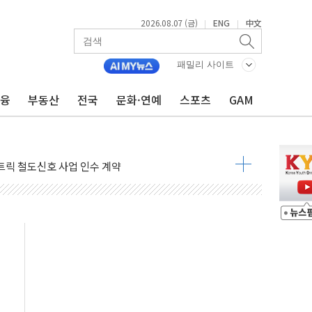
2026.08.07 (금)
ENG
中文
|
|
 AI 미션 챌린지' 성료
패밀리 사이트
이의 날' 맞아 네이버와 대규모 프로모션
금융
부동산
전국
문화·연예
스포츠
GAM
 지휘 아래 동시 공격 임박…에너지·항만 표적"
한 외국인 QR결제 서비스 확장 나선다
에이치바이오, 휴믹 흡수합병 완료"
트릭 철도신호 사업 인수 계약
 208명…누적 사망자 23명·가축 83만마리 폐사
와 손잡고 퀵커머스 확대
 유입…프리마켓 대형주 소폭 반등
'TACO' 조롱 "쇼외교...더 이상 필요 없다"
뚜기몰 대잔치' …경품·할인 혜택 풍성
숨 고르기…매출 16% 늘고 영업이익은 제자리
, '직잭뷰티 페스타'…최대 91% 할인