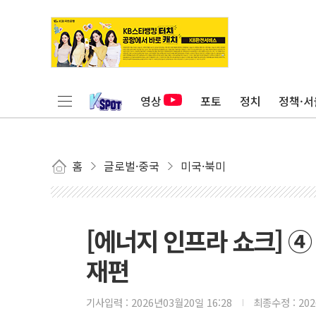
영상
포토
정치
정책·서
홈
글로벌·중국
미국·북미
[에너지 인프라 쇼크] 
재편
기사입력 :
2026년03월20일 16:28
최종수정 :
20