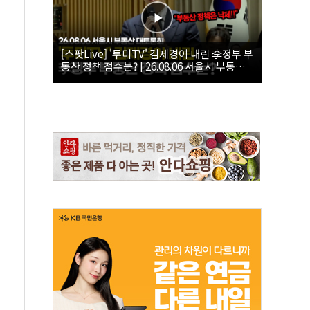
[스팟Live] '투미TV' 김제경이 내린 李정부 부
동산 정책 점수는? | 26.08.06 서울시 부동산
대토론회