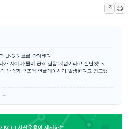
가
풀무원푸드앤컬처, 인
가
애경산업, 서울시 취약
중기부, 떡국·떡볶이떡
[브라질증시] 금리 인
[뉴스핌 이 시각 PICK
카드사 고객 유입 창구
과 LNG 허브를 강타했다.
제나벨, 배우 공승연
가 사이버·물리 공격 결합 지점이라고 진단했다.
 가격 상승과 구조적 인플레이션이 발생한다고 경고했
어요.