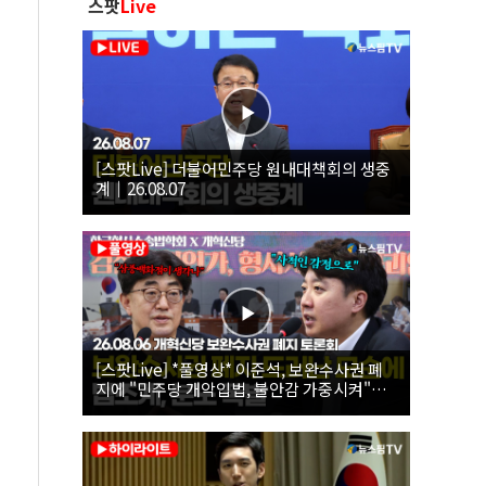
스팟
Live
[스팟Live] 더불어민주당 원내대책회의 생중
계｜26.08.07
[스팟Live] *풀영상* 이준석, 보완수사권 폐
지에 "민주당 개악입법, 불안감 가중시켜"｜
26.08.06 개혁신당 보완수사권 폐지 토론회