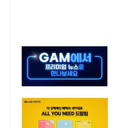
천공항서 '팔도음식대전'
계층 위해 53억원 상당 통큰 기부
 제조업 '생계형 적합업종' 재지정...5년 더 보호
하에도 추가 완화 불확실성에 1.2% 하락 마감
] 李, 오늘 부동산 2차 회의 外
 된 '트래블카드'…휴가철 넘어 장기 고객 묶는다
 브랜드 모델 발탁… 부산 광안서 약국 팝업스토어 운영