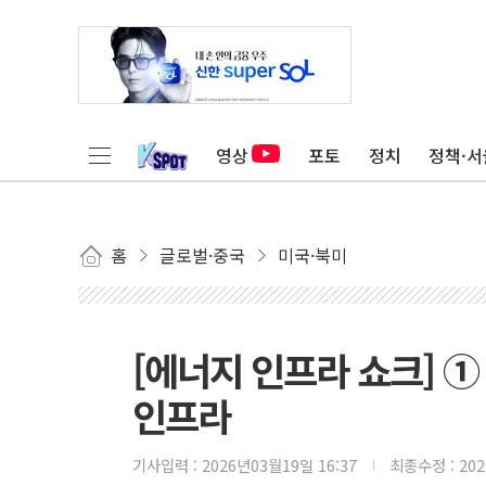
영상
포토
정치
정책·서
홈
글로벌·중국
미국·북미
[에너지 인프라 쇼크] 
인프라
기사입력 :
2026년03월19일 16:37
최종수정 :
20