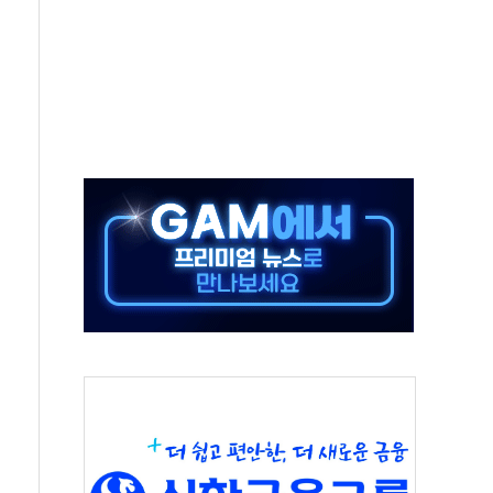
버리지 위험수위…숨은 차입이 더 큰 변수"
대응 1단계 진압 중
야, 경쟁상대 中과 비교해야"
하는 '선봉'의 대민 봉사
미사일 1발 발사… 올해 10번째·42일 만 도발
 새 안보 위기… 반군·마약카르텔이 습득해 전투 활용
어선 구조
무해한 표면 부식 물질"
분만에 진화...외국인 노동자 숨져