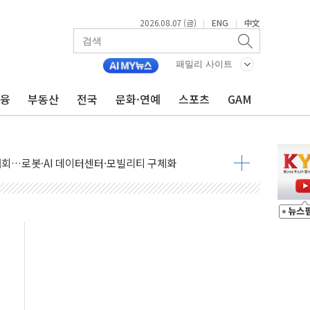
2026.08.07 (금)
ENG
中文
|
|
패밀리 사이트
금융
부동산
전국
문화·연예
스포츠
GAM
 상승… "2분기 기업 순이익 21% 증가" 전망
 나토 회원국 공격 검토… 거짓 깃발 작전"
재회…로봇·AI 데이터센터·모빌리티 구체화
·아이온큐·도어대시↑ VS 샌디스크·피그마·앱러빈↓
 반대…상법·자본시장법 개정 논의"
 차익실현 속 혼조세...웨스턴디지털·샌디스크↓
에 긴급 안보 점검회의
호르무즈 재개방 기대에 강세
조까지, 상승...호실적 보고 기업 상승세 뚜렷
인 '사파리' 공격… 시민들 공포감 극대화 전략
' 임시 주총 기대감에 홀로 상한가…마진 잔액은 사상 최고