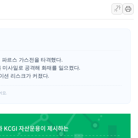
가
'월가의 황제' 다이먼 "금융시장 레
가
양주 섬유염색공장서 화재 1명 중상…
김정관 산업부 장관 "주 52시간 손봐
해군 1함대 창설 80주년…지역과 함께
[3보] 북, 원산서 동해로 단거리 탄도
우크라 드론 전술, 중남미 콜롬비아에
스 파르스 가스전을 타격했다.
동해해경, 독도 해상서 부유물 감긴 
를 미사일로 공격해 화재를 일으켰다.
주한미군 "오산기지 누출, 백린 아닌 
이션 리스크가 커졌다.
구미 폐염산처리업체서 불 2시간30여
어요.