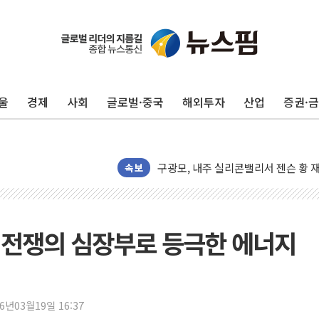
울
경제
사회
글로벌·중국
해외투자
산업
증권·
유럽증시, 견조한 실적 소화하며 대부분
리투아니아 국방 "러, 우크라 드론으로
구광모, 내주 실리콘밸리서 젠슨 황 
뉴욕증시 개장 전 특징주...모더나
속보
김정관 장관 "영업이익 N% 성과급
뉴욕증시 프리뷰, 미 주가선물 AI주
청와대, 북한 단거리 탄도미사일 발사
① 전쟁의 심장부로 등극한 에너지
금값 7주 만에 최고…美 고용 둔화·
[인도증시] 중동 긴장 완화에 실적 호
러, 1인칭시점 드론으로 우크라 민간
26년03월19일 16:37
[베트남 증시] 지수 하락 속 'DGC