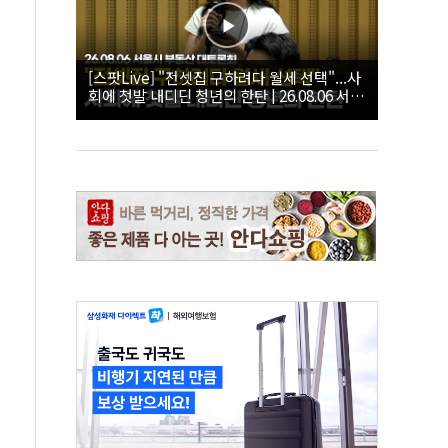
[스팟Live] "전셋집 구하려다 월세 선택"...사
회에 첫발 내디딘 청년의 한탄 | 26.08.06 서울
시 부동산 대토론회