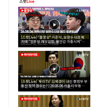
스팟
Live
[스팟Live] *풀영상* 이준석, 보완수사권 폐
지에 "민주당 개악입법, 불안감 가중시켜"｜
26.08.06 개혁신당 보완수사권 폐지 토론회
[스팟Live] '투미TV' 김제경이 내린 李정부 부
동산 정책 점수는? | 26.08.06 서울시 부동산
대토론회