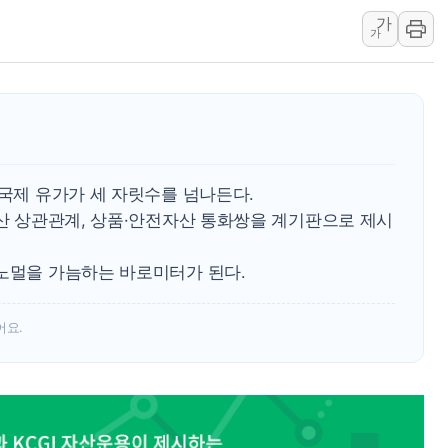
가
카카오스타일 지그재
가
풀무원푸드앤컬처,
애경산업, 서울시 
중기부, 떡국·떡볶
[브라질증시] 금리
[뉴스핌 이 시각 P
 국제 유가가 세 자릿수를 넘나든다.
자산 상관관계, 상품·안전자산 통화쌍을 계기판으로 제시
 노멀을 가늠하는 바로미터가 된다.
어요.