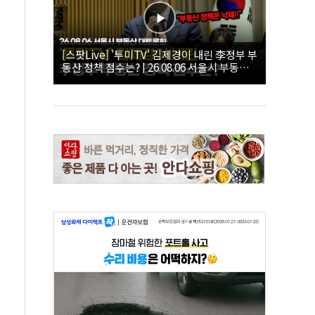
[스팟Live] '투미TV' 김제경이 내린 李정부 부
동산 정책 점수는? | 26.08.06 서울시 부동산
대토론회