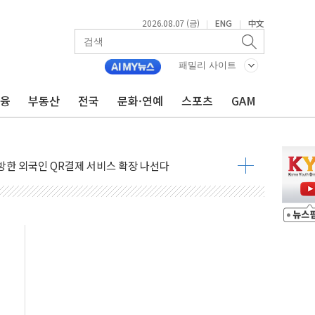
2026.08.07 (금)
ENG
中文
|
|
케 여행용품 '젯키즈' 오프라인 판매 확대
프스타일 기획전 '이구홈위크' …최대 90% 할인
패밀리 사이트
동차 AI 미션 챌린지' 성료
금융
부동산
전국
문화·연예
스포츠
GAM
고양이의 날' 맞아 네이버와 대규모 프로모션
이란 지휘 아래 동시 공격 임박…에너지·항만 표적"
방한 외국인 QR결제 서비스 확장 나선다
치엔에이치바이오, 휴믹 흡수합병 완료"
일렉트릭 철도신호 사업 인수 계약
환자 208명…누적 사망자 23명·가축 83만마리 폐사
이츠와 손잡고 퀵커머스 확대
수 유입…프리마켓 대형주 소폭 반등
프 'TACO' 조롱 "쇼외교...더 이상 필요 없다"
 오뚜기몰 대잔치' …경품·할인 혜택 풍성
로 숨 고르기…매출 16% 늘고 영업이익은 제자리