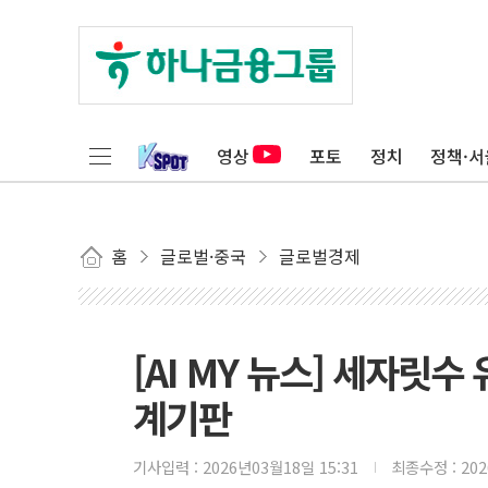
영상
포토
정치
정책·서
홈
글로벌·중국
글로벌경제
[AI MY 뉴스] 세자릿수
계기판
기사입력 :
2026년03월18일 15:31
최종수정 :
20