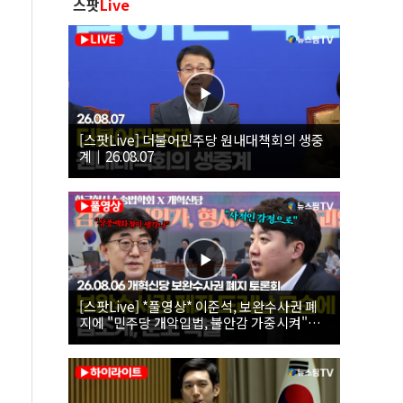
스팟
Live
[스팟Live] 더불어민주당 원내대책회의 생중
계｜26.08.07
[스팟Live] *풀영상* 이준석, 보완수사권 폐
지에 "민주당 개악입법, 불안감 가중시켜"｜
26.08.06 개혁신당 보완수사권 폐지 토론회