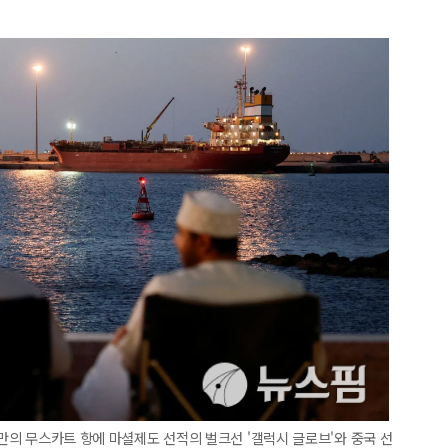
오만의 무스카트 항에 마셜제도 선적의 벌크선 '갤럭시 글로브'와 중국 선