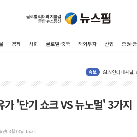
토박스코리아, 스토
29CM, 홈·라이
새온, '자율주행자
울
경제
사회
글로벌·중국
해외투자
산업
증권·
오에스피, '세계 
사우디 "북·남서 
GLN인터내셔널, 
에이치시티 "에이
속보
에스트래픽, LS 
폭염에 하루 온열질
세븐일레븐, 쿠팡
 유가 '단기 쇼크 VS 뉴노멀' 3가지
[특징주] 저가 매
이란 협상단장, 트럼
오뚜기, '2026
26년03월18일 15:31
네이버, AI 투자