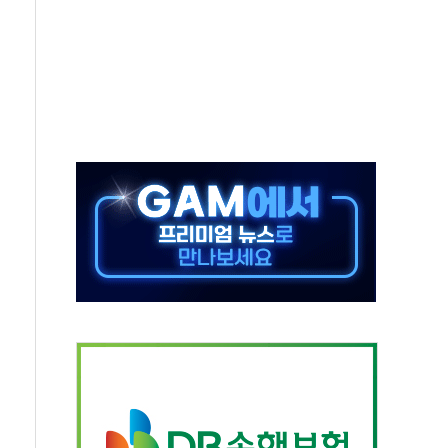
그, '직잭뷰티 페스타'…최대 91% 할인
 인천공항서 '팔도음식대전'
취약계층 위해 53억원 상당 통큰 기부
이떡 제조업 '생계형 적합업종' 재지정...5년 더 보호
 인하에도 추가 완화 불확실성에 1.2% 하락 마감
ICK] 李, 오늘 부동산 2차 회의 外