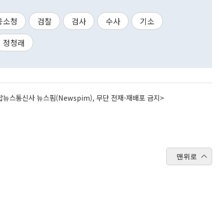
공소청
검찰
검사
수사
기소
정청래
뉴스통신사 뉴스핌(Newspim), 무단 전재-재배포 금지>
맨위로