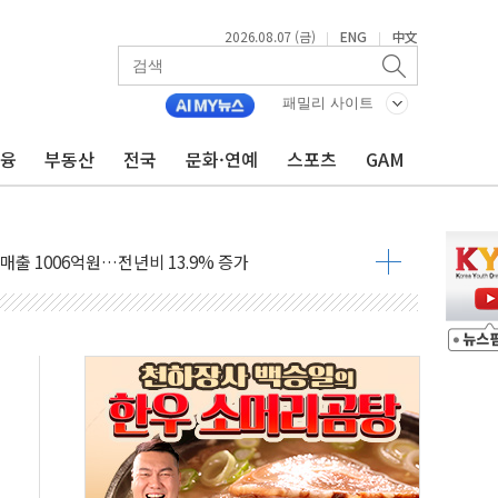
2026.08.07 (금)
ENG
中文
|
|
패밀리 사이트
금융
부동산
전국
문화·연예
스포츠
GAM
들에게 "내란으로 훼손된 군 신뢰 회복해야"
 순자산 30조 돌파…증시 급락에 업계 1위
매출 1006억원…전년비 13.9% 증가
운 관심…SK하이닉스, FMS서 '풀스택' 기술력 과시
다진 한샘…B2B 확장으로 성장동력 확보
동났다"…선수금 내걸고 확보 전쟁
사주 1000억 연내 소각…2분기 영업익 853억
목표인데…외국인 숙박 부가세 환급 앞당겨 종료
CK] 축구협회 성접대 기간, 대표팀 무패 外
 몇 년 내 NATO 결속력 시험하려 한정적 침공 가능성"
에 3.5조원 투입키로...'에너지 자립' 일환