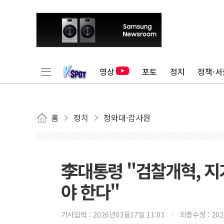
영상
포토
정치
정책·서
홈
정치
청와대·감사원
李대통령 "검찰개혁, 지
야 한다"
기사입력 :
2026년03월17일 11:03
최종수정 :
20