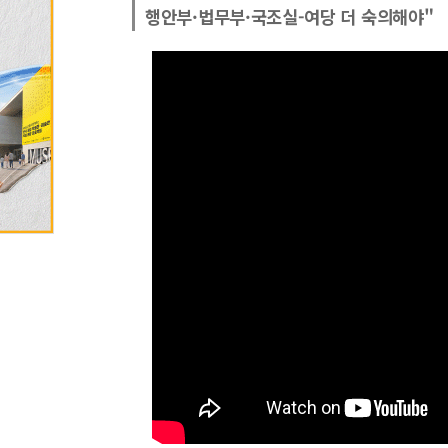
행안부·법무부·국조실-여당 더 숙의해야"