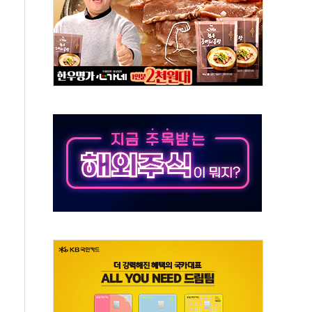
주택 36% 늘었다...공급부족 전 시장 규제 탓 커
AI 기업 Audission Oy와 운영 파트너십 체결
전면 개발"…서리풀2구역 갈등, 협의 테이블에
후변화가 바꾼 대한민국 여름
부산 돌려차기 발언' 논란 서범수·진종오 징계절차 개시
 하마
2분 만에 주불 진화...인명피해 없어
모 압류재산 1506건 공매
 잡은 볼보 EX90…'올 터치'는 호불호