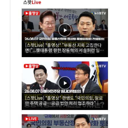
스팟
Live
[스팟Live] *풀영상* "부동산 지옥 고집한다
면!"...李대통령 향한 장동혁의 서슬퍼런 일갈
| 26.08.07 국민의힘 부동산정책 정상화 특별
위원회 전체회의
[스팟Live] *풀영상* 한병도 “국민의힘, 말로
만 주택 공급…공급 법안 처리 협조하라”｜
26.08.07 더불어민주당 원내대책회의