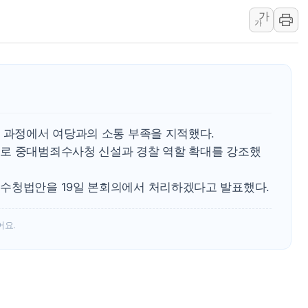
가
서울시, 정비사업으로 
가
신인류콘텐츠, 핀란드 
"일부 존치" vs "
[AI 카드뉴스] 기
국민의힘 윤리위, '
수박으로 여름 나는
진 과정에서 여당과의 소통 부족을 지적했다.
전남광주 구례 산불 3
로 중대범죄수사청 신설과 경찰 역할 확대를 강조했
캠코, 5918억원 규
[시승기] 공간·승차감
수청법안을 19일 본회의에서 처리하겠다고 발표했다.
어요.