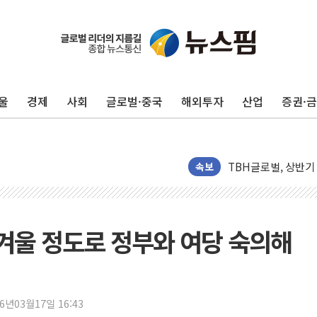
울
경제
사회
글로벌·중국
해외투자
산업
증권·
李대통령, 진급 장성
우리자산운용, MMF
TBH글로벌, 상반기 
AI 메모리 향한 뜨거
속보
건설 불황 속 내실 
"내년 메모리 물량 
현대지에프홀딩스, 자
겨울 정도로 정부와 여당 숙의해
관광객 3000만명 
[뉴스핌 이 시각 PI
美 정보 당국 "푸틴,
26년03월17일 16:43
인도, 바이오가스 생산