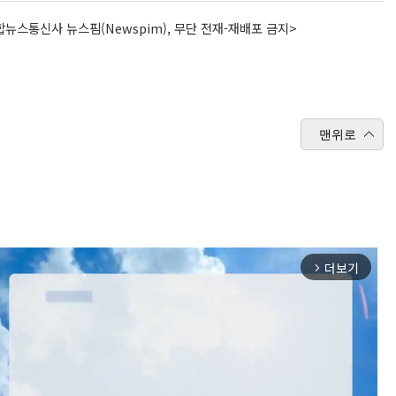
뉴스통신사 뉴스핌(Newspim), 무단 전재-재배포 금지>
맨위로
더보기
arrow_forward_ios