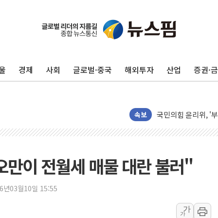
인도, 바이오가스 생산
서울시, 정비사업으로 
울
경제
사회
글로벌·중국
해외투자
산업
증권·
신인류콘텐츠, 핀란드 
"일부 존치" vs "
[AI 카드뉴스] 기
국민의힘 윤리위, '
속보
수박으로 여름 나는
전남광주 구례 산불 3
캠코, 5918억원 규
오만이 전월세 매물 대란 불러"
[시승기] 공간·승차감
가오픈한 홈플러스
26년03월10일 15:55
돌아온 홈플러스
가
가
[종합] 청도 흥선리 