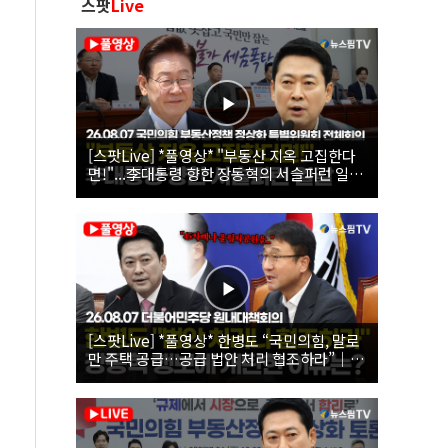
스팟
Live
[스팟Live] *풀영상* "부동산 지옥 고집한다
면!"...李대통령 향한 장동혁의 서슬퍼런 일갈
| 26.08.07 국민의힘 부동산정책 정상화 특별
위원회 전체회의
[스팟Live] *풀영상* 한병도 “국민의힘, 말로
만 주택 공급…공급 법안 처리 협조하라”｜
26.08.07 더불어민주당 원내대책회의