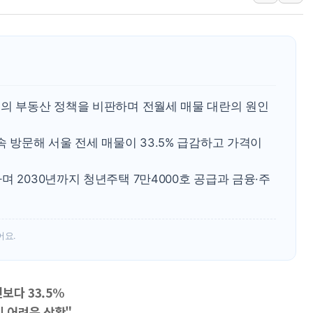
한미 법카 제보자 "
라인게임즈, '콰이어트
에어로케이항공, 청주
네이버, AI 브리핑 
SKT, '8월 월간 럭
부의 부동산 정책을 비판하며 전월세 매물 대란의 원인
LG헬로비전 '헬로모
속 방문해 서울 전세 매물이 33.5% 급감하고 가격이
KTis, 02-114로
며 2030년까지 청년주택 7만4000호 공급과 금융·주
어요.
전보다 33.5%
기 어려운 상황"