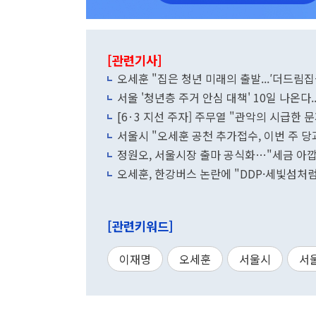
[관련기사]
오세훈 "집은 청년 미래의 출발...′더드림집
서울 '청년층 주거 안심 대책' 10일 나온다
[6·3 지선 주자] 주무열 "관악의 시급한 
서울시 "오세훈 공천 추가접수, 이번 주 당
정원오, 서울시장 출마 공식화…"세금 아깝
오세훈, 한강버스 논란에 "DDP·세빛섬처럼
[관련키워드]
이재명
오세훈
서울시
서