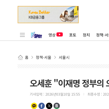
영상
포토
정치
정책·서
홈
정책·서울
서울시
오세훈 "이재명 정부의 
기사입력 :
2026년03월10일 15:55
최종수정 :
20