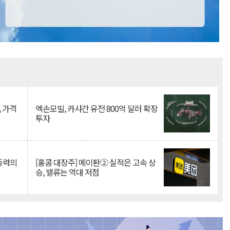
Mute
, 가격
엑손모빌, 카샤간 유전 800억 달러 확장
투자
 동력의
[홍콩 대장주] 메이퇀② 실적은 고속 상
승, 밸류는 역대 저점