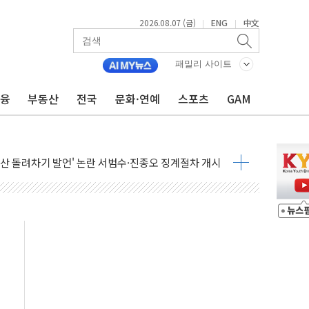
2026.08.07 (금)
ENG
中文
|
|
에 3.5조원 투입키로...'에너지 자립' 일환
패밀리 사이트
주택 36% 늘었다...공급부족 전 시장 규제 탓 커
금융
부동산
전국
문화·연예
스포츠
GAM
AI 기업 Audission Oy와 운영 파트너십 체결
전면 개발"…서리풀2구역 갈등, 협의 테이블에
후변화가 바꾼 대한민국 여름
부산 돌려차기 발언' 논란 서범수·진종오 징계절차 개시
 하마
2분 만에 주불 진화...인명피해 없어
모 압류재산 1506건 공매
 잡은 볼보 EX90…'올 터치'는 호불호
야산 산불 1시간36분만에 주불진화....인명피해 없어