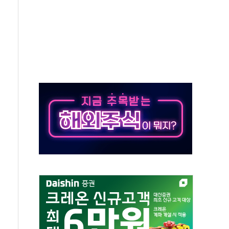
신동국과 무관…자료는 전·현직 직원으로부터 확보"
' 테스트 참가자 3만 명 돌파
-중국 청두 노선 운항허가 취득...중국 노선 다변화
도입 후 블로그 창작자 지원 규모 2배 확대
키 페스타' 실시...휴대폰 결제 최대 6000원 할인
바일', 교보문고 제휴 전자책 요금제 출시
 카카오 T 택시 호출 서비스