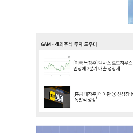
GAM
- 해외주식 투자 도우미
[미국 특징주] 텍사스 로드하우스
인상에 2분기 매출 성장세
[홍콩 대장주] 메이퇀 ③ 신성장
'폭발적 성장'