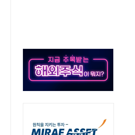
 '뻔뻔' 받아친 정청래…제주 연설서 신경전 고조
재검토 지시…與 "적극 환영"·野 "졸속 국정"
주의보…10일까지 최대 3.5m 높은 물결
사망 23명…정부, 비상대응기구 가동
, 수도 베이징도 부동산 규제 철폐
위 상승으로 피서객 7명 고립…전원 구조
별똥별 멍' 운영…페르세우스 유성우 관측
시간당 50mm 이상 폭우…호우경보 발효
0대 숨져…온열질환 여부 조사
능시험 오전 집중 편성…체감온도 38도 넘으면 중단