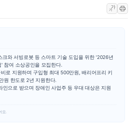
'화합' 꺼낸 김민석에
가
가
李대통령, ISA 개편 
동해중부 전 해상 풍랑
연일 폭염에 온열질환 
中 전방위 아파트 부양
인제 용대리 계곡서 수
동해시, 11~14일 '
와 서빙로봇 등 스마트 기술 도입을 위한 '2026년
강원 중·남부 동해안 
' 참여 소상공인을 모집한다.
국비로 지원하며 구입형 최대 500만원, 배리어프리 키
청양 밭에서 일하던 9
0만원 한도로 2년 지원한다.
폭염에 車 운전면허 기
온라인으로 받으며 장애인 사업주 등 우대 대상은 지원
어요.