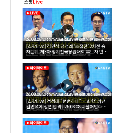
스팟
Live
[스팟Live] 김민석·정청래 ‘초접전’ 2차전 승
자는?...제3차 정기전국당원대회 후보자 인천
합동연설회 생중계 | 26.08.08
[스팟Live] 정청래 “뻔뻔하다”…‘화합’ 꺼낸
김민석에 정면 반격 | 26.08.08 더불어민주당
당대표·최고위원 후보 제주 합동연설회