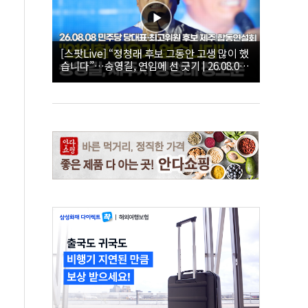
[스팟Live] “정청래 후보 그동안 고생 많이 했
습니다”…송영길, 연임에 선 긋기 | 26.08.08
더불어민주당 당대표·최고위원 후보 제주 합
동연설회