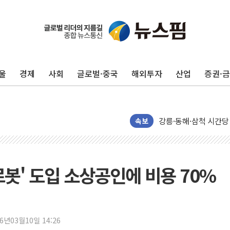
울
경제
사회
글로벌·중국
해외투자
산업
증권·
이번주 국내 주요 금융일정
美, 이란전 출구전략 
강릉·동해·삼척 시간당
속보
폐기물 수거하다 참변
서울 중랑구 주택가서 
李대통령 "결혼 때문에 
로봇' 도입 소상공인에 비용 70%
여수 오동도 인근 해상
추미애, '위안부' 피해
인천 선재도 갯벌서 해루
인천서 말다툼 중 어머니
26년03월10일 14:26