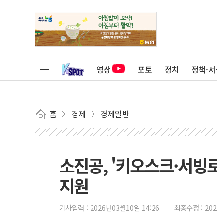
영상
포토
정치
정책·서
홈
경제
경제일반
소진공, '키오스크·서빙
지원
기사입력 :
2026년03월10일 14:26
최종수정 :
20