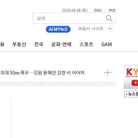
2026.08.08 (토)
ENG
中文
|
|
패밀리 사이트
금융
부동산
전국
문화·연예
스포츠
GAM
(8.10~8.14)
만지작…공습 한계·탄약 부족 현실화
 최대 50㎜ 폭우…강원 동해안 강한 비 어어져
…60대 환경미화원 수거차에 치여 사망
흉기 난동…60대 남성 2명 숨져
손해 보는 일 없게"…'결혼 페널티' 22개 과제 손본다
서 모터보트 전복…1명 사망·1명 실종
자 기림의 날 참석..."국제적 시민 연대로 목소리 내야"
질 중 실종 60대 나흘만에 숨진 채 발견
 흉기 살해 10대 아들 체포