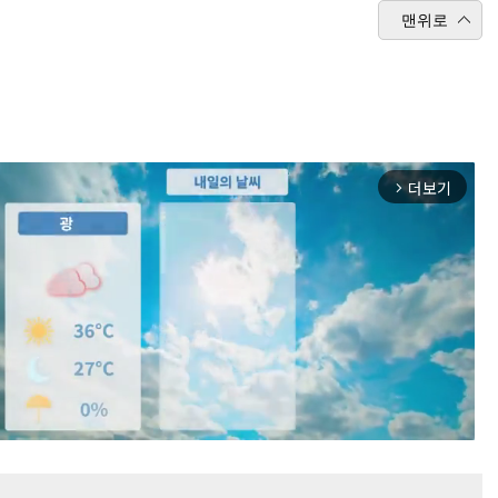
맨위로
더보기
arrow_forward_ios