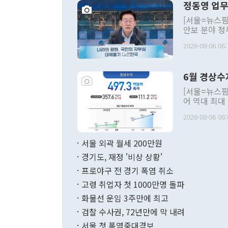
정동영 업무
[서울=뉴스핌
안보 분야 정
평화공존 발전
2026-08-06 06:
발언 중에는 
언한 것이 있
령은 공개적으
6월 경상수
주의적 희망에
관의 대북 정
[서울=뉴스핌
관 부처 장관
어 역대 최대
관의 무리한 
출 호조로 월
다. [정동영 통일부 장관이 지난달 23일 오후 서울 종로구 정부서울청사에
2026-08-06 08:
료=한국은행] 한국은행이 6일 발표한 '2026년 6월 국제수지(잠정)'에
서 취임 1주년 
면 지난 6월
부 장관 권한
1000만달러
서울 외곽 월세 200만원
발전 구상'을
이에 따라 올
적 갈등 해결
경기도, 재정 '비상 상황'
했다. 경상수
결과 혐오의 
9000만달러
프로야구 전 경기 폭염 취소
년간의 CVI
지 기준 상품
고령 취업자 첫 1000만명 돌파
무너졌다고도 
며 월간 기준
현실을 바꾸는
달러로 38.
화물선 운임 3주만에 최고
를 평화 체제
196.9% 급
검찰 수사권, 72년만에 막 내려
함께 4자 대
수출은 160
지만 이 대통
서울 첫 폭염중대경보
(18.6%) 