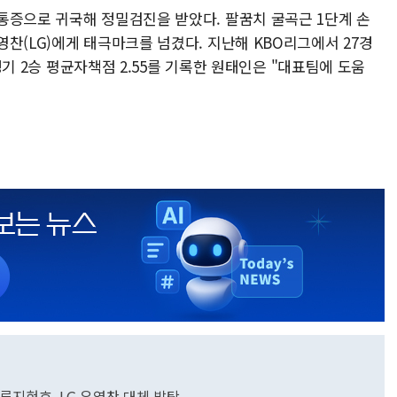
통증으로 귀국해 정밀검진을 받았다. 팔꿈치 굴곡근 1단계 손
찬(LG)에게 태극마크를 넘겼다. 지난해 KBO리그에서 27경
3경기 2승 평균자책점 2.55를 기록한 원태인은 "대표팀에 도움
 류지현호, LG 유영찬 대체 발탁