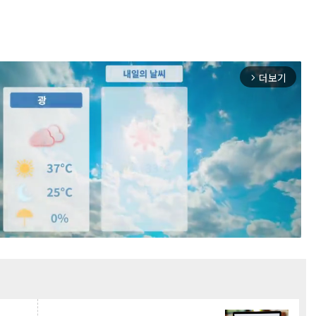
더보기
arrow_forward_ios
Mute