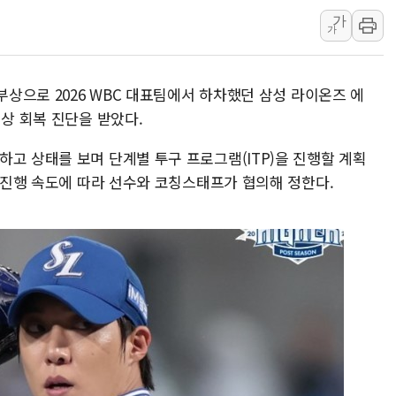
가
[컨콜] 네이버,
가
美공화, 韓 '개
롯데쇼핑, 백화점
부상으로 2026 WBC 대표팀에서 하차했던 삼성 라이온즈 에
합수본, '투표율
이상 회복 진단을 받았다.
교원그룹 펫 프렌들
벤처업계 "정부 
고 상태를 보며 단계별 투구 프로그램(ITP)을 진행할 계획
P 진행 속도에 따라 선수와 코칭스태프가 협의해 정한다.
최영근 한국전광
뉴온 "어린이 성장
[특징주] 태양광
GC녹십자, mR