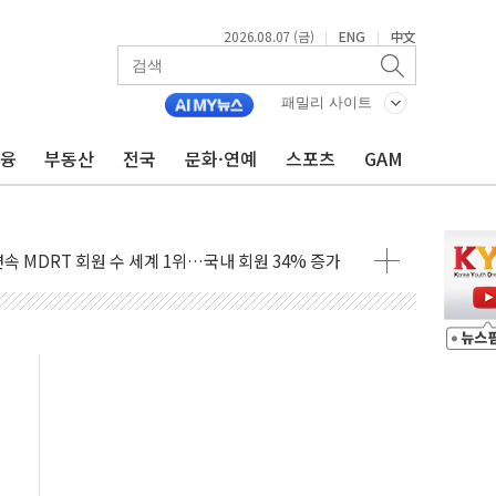
2026.08.07 (금)
ENG
中文
|
|
패밀리 사이트
금융
부동산
전국
문화·연예
스포츠
GAM
과 통신"...美보안기업, 중국제 공유기서 '백도어' 발견
정치를 좌시하지 않겠다"
 연속 MDRT 회원 수 세계 1위…국내 회원 34% 증가
퓨처엠, LFP 장기공급 합의에 7%대 급등
멤버십 연계 배송 혜택 강화...새벽 배송 도입 예정
AI탭, 올해 안으로 부동산과 건강까지 영역 확장 예정
LD CON SUMMIT 2026' 참가
기 매출 245억원…순이익 흑자 전환
주 사용 형태에 따른 중과세는 과세 원칙 어긋나"
AI탭 월간 활성 이용자수 1000만 돌파