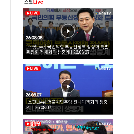
스팟
Live
[스팟Live] 국민의힘 부동산정책 정상화 특별
위원회 전체회의 생중계 | 26.08.07
[스팟Live] 더불어민주당 원내대책회의 생중
계｜26.08.07