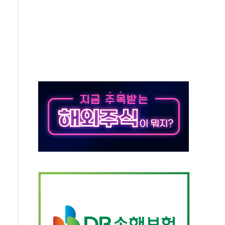
 "엔비디아와 공고한 파트너십 이어갈 예정"
정 정통망법'에 항의 서한…"표현의 자유 위협"
이 이끈 반등...2분기 영업이익 121% 급증
 조작 의혹' 서울·경기·충북 선관위 등 추가 압수수색
리 호텔 '키녹', 30일 2주년 기념 행사
세제개편안 환영...RSU 세제지원 긍정 검토되길"
 대표, ESG경영대상 환경부분 최우수상 수상
 제품 '매직키드', 출시 8개월에 매출 62억원"
주, 美 관세 부과에 4%대 급등
NA 백신 품질 분석 연구 국제학술지 게재