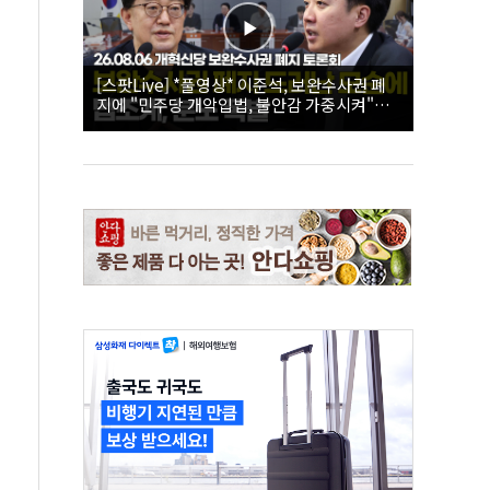
[스팟Live] *풀영상* 이준석, 보완수사권 폐
지에 "민주당 개악입법, 불안감 가중시켜"｜
26.08.06 개혁신당 보완수사권 폐지 토론회