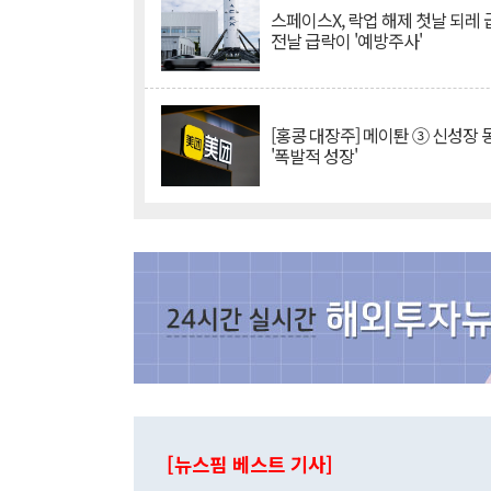
스페이스X, 락업 해제 첫날 되레 급
전날 급락이 '예방주사'
[홍콩 대장주] 메이퇀 ③ 신성장
'폭발적 성장'
[뉴스핌 베스트 기사]