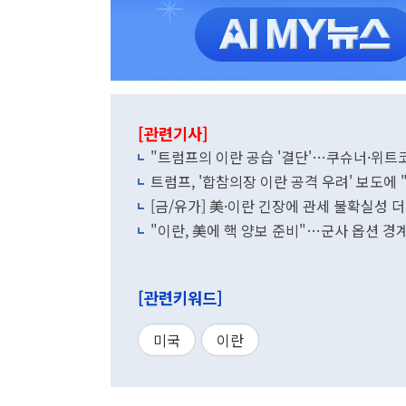
[관련기사]
"트럼프의 이란 공습 '결단'…쿠슈너·위트
트럼프, '합참의장 이란 공격 우려' 보도에
[금/유가] 美·이란 긴장에 관세 불확실성
"이란, 美에 핵 양보 준비"…군사 옵션 경
[관련키워드]
미국
이란