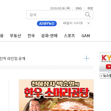
2026.08.06 (목)
ENG
中文
|
|
패밀리 사이트
금융
부동산
전국
문화·연예
스포츠
GAM
 주택수요 위축 우려"
 가압류 결정…4자 연합 균열 조짐
벌 신작 라인업 공개
리빙 최대 50% 할인
 비상! 수족구병이 다시 유행합니다.
.데이터처, 기업 3만1000곳 경제통계조사
 실사격…미 해병대, 한반도 지형서 FPV 공격훈련 공개
 아닌 담합…76조2000억 입찰 영향"
 넘긴 세라젬…공정위 과징금 4억3200만원
'슈퍼을' 5곳 선정...소부장 핵심기업 추가 육성
용품 등 94개 제품 안전기준 '부적합'