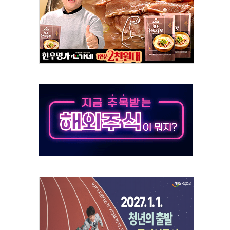
'다산점' 열어
한눈에'…인사처, 공무원 인사제도 안내서 발간
…식약처 AI 심사·소방청 119안심콜 영문 영상 제작
증명서 발급…7일부터 온라인 대리 신청 가능
회의…중증환자 이송체계 전국 확대 점검
끝…김민석, 신천지 허위신고에 배신 사과 안 해"
국방개혁은 정치적 감정 따라 추진해선 안 돼"
 '비욘드 디 어비스' 수상작 발표
위크' 참가…리모델링 상담 제공