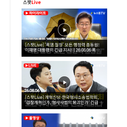
스팟
Live
[스팟Live] '폭염 절정' 모든 행정력 총동원!
이재명 대통령의 긴급 지시! | 26.08.06 폭염•
가뭄 대처상황 점검회의
[스팟Live] 개혁신당·한국형사소송법학회,
'검찰개혁인가, 형사사법의 붕괴인가' 긴급 세
미나｜26.08.06