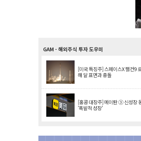
GAM
- 해외주식 투자 도우미
[미국 특징주] 스페이스X 팰컨9 
해 달 표면과 충돌
[홍콩 대장주] 메이퇀 ③ 신성장
'폭발적 성장'