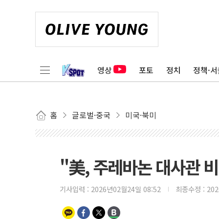
영상
포토
정치
정책·서
홈
글로벌·중국
미국·북미
"美, 주레바논 대사관 
기사입력 :
2026년02월24일 08:52
최종수정 :
20