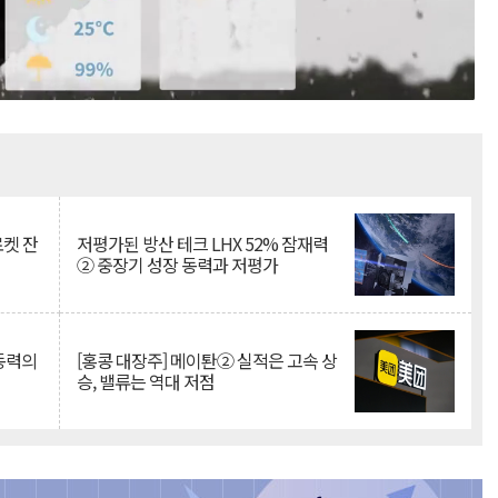
Mute
로켓 잔
저평가된 방산 테크 LHX 52% 잠재력
② 중장기 성장 동력과 저평가
 동력의
[홍콩 대장주] 메이퇀② 실적은 고속 상
승, 밸류는 역대 저점