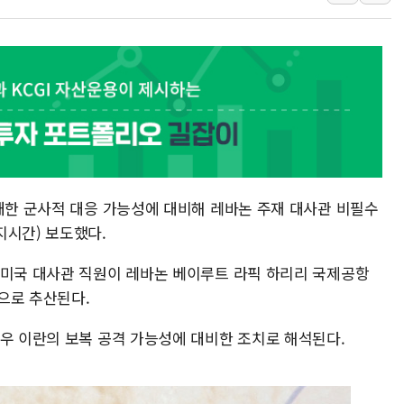
쉐이크쉑, 남양주 현대아울렛에 
'달라진 임신·출산·육아 지원 
정부혁신 우수사례 세계에 알린다
부모가 정부24에서 자녀 출입국
소방청, 전국 시·도 구급과장 
정청래 "2차 TV토론으로 게임 
윤상현, 사관학교 통합 비판…"
 대한 군사적 대응 가능성에 대비해 레바논 주재 대사관 비필수
펄어비스, 붉은사막 영상 콘테스트
지시간) 보도했다.
현대리바트, '2026 코리아빌드
 미국 대사관 직원이 레바논 베이루트 라픽 하리리 국제공항
명으로 추산된다.
경우 이란의 보복 공격 가능성에 대비한 조치로 해석된다.