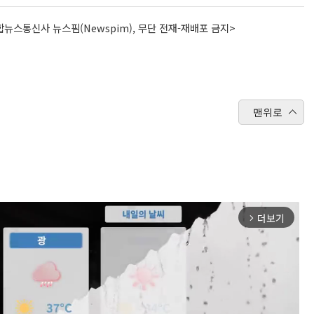
뉴스통신사 뉴스핌(Newspim), 무단 전재-재배포 금지>
맨위로
더보기
arrow_forward_ios