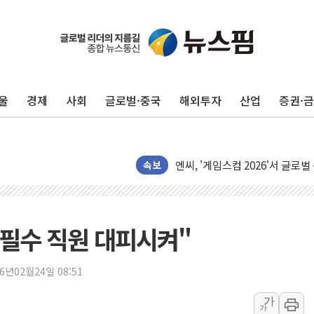
울
경제
사회
글로벌·중국
해외투자
산업
증권·
피치 "韓 코스피 약세 장기화 시
법원, 한미 임주현 지분 100억
엔씨, '게임스컴 2026'서 글로
롯데백화점, '홈스타일링 페어'…
속보
[AI 카드뉴스] 어린이집·유치원
운수업·기업활동 '원스톱'으로..
[르포] 폭염 속 '자폭 드론' 첫
비필수 직원 대피시켜"
공정위 "국고채 PD 15곳, 관행
중소기업 기술자료 중국 계열사에
26년02월24일 08:51
정부, 한화오션·에코프로비엠 등 
가
가
국표원, 해외직구 물놀이기구·유아