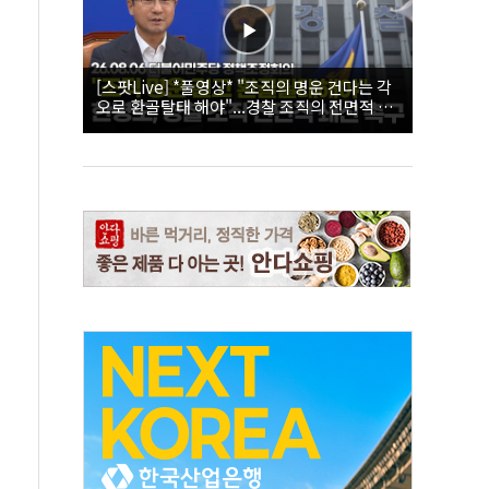
[스팟Live] *풀영상* "조직의 명운 건다는 각
오로 환골탈태 해야"...경찰 조직의 전면적 쇄
신 촉구한 한병도 | 26.08.06 더불어민주당 정
책조정회의