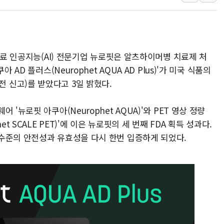
10월 보완수사권 폐지·공소청 출범…피해자들 '범죄 사각
한상협, 업계 개인정보 보안 새판 짠다…'자율규제단체' 
민주당, 오늘 제주·인천 경선 발표...김민석 '재역전' vs 정
·치료 인공지능(AI) 전문기업 뉴로핏은 알츠하이머병 치료제 처
뉴욕증시, 고용 쇼크에 금리 인상 우려 후퇴…S&P500 
AD 플러스(Neurophet AQUA AD Plus)'가 미국 식품의
트럼프, 쿡 연준 이사 해임 재추진…"26일까지 의혹 소명"
시판 전 신고)를 받았다고 3일 밝혔다.
유럽증시, 美 고용 예상 밖 부진에 연준 금리 인상 가능성 
미 연준 매파 기세 꺾이나…고용 감소에 9월 동결 전망 우
'뉴로핏 아쿠아(Neurophet AQUA)'와 PET 영상 정량
t SCALE PET)'에 이은 뉴로핏의 세 번째 FDA 획득 성과다.
수준의 안전성과 유효성을 다시 한번 입증하게 되었다.