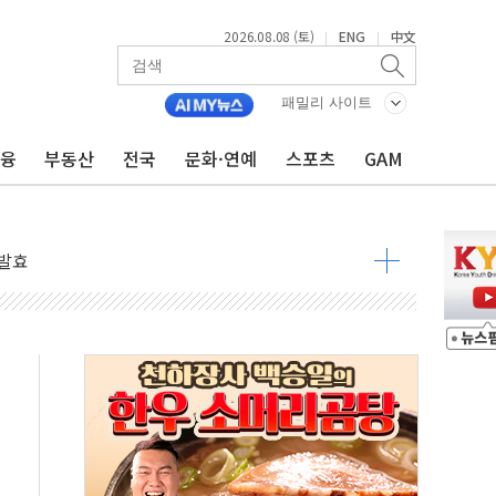
2026.08.08 (토)
ENG
中文
|
|
 물결
패밀리 사이트
동
금융
부동산
전국
문화·연예
스포츠
GAM
 구조
관측
 발효
8도 넘으면 중단
해소될 듯
것"