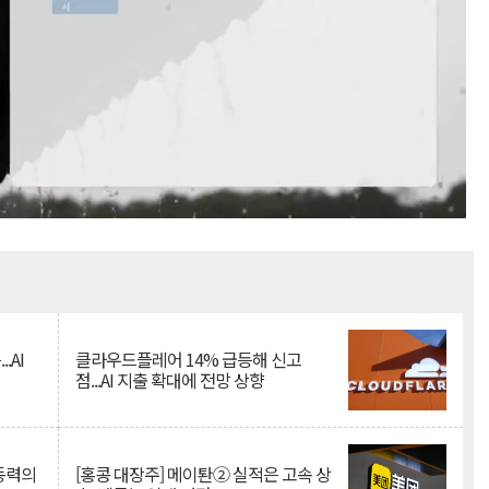
Mute
.AI
클라우드플레어 14% 급등해 신고
점...AI 지출 확대에 전망 상향
 동력의
[홍콩 대장주] 메이퇀② 실적은 고속 상