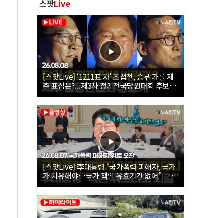
스팟
Live
[스팟Live] ‘1211표 차’ 초접전, 승부 가를 제
주 표심은?...제3차 정기전국당원대회 후보자
제주 합동연설회 생중계 | 26.08.08
[스팟Live] 李대통령 "국가폭력 피해자, 국가
가 치유해야…국가 책임 유효기간 없어"｜
26.08.07 국가폭력 피해자 위로 오찬