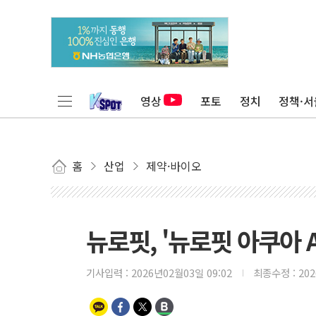
영상
포토
정치
정책·서
홈
산업
제약·바이오
뉴로핏, '뉴로핏 아쿠아 AD
기사입력 :
2026년02월03일 09:02
최종수정 :
20