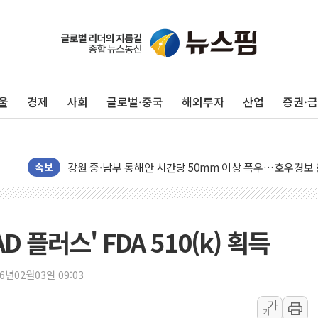
동해중부 전 해상 풍랑주의보…10일까지 최대 3.5m 높은
연일 폭염에 온열질환 사망 23명…정부, 비상대응기구 가
울
경제
사회
글로벌·중국
해외투자
산업
증권·
中 전방위 아파트 부양, 수도 베이징도 부동산 규제 철폐
인제 용대리 계곡서 수위 상승으로 피서객 7명 고립…전원
동해시, 11~14일 '별똥별 멍' 운영…페르세우스 유성우 
강원 중·남부 동해안 시간당 50mm 이상 폭우…호우경보
속보
청양 밭에서 일하던 90대 숨져…온열질환 여부 조사
폭염에 車 운전면허 기능시험 오전 집중 편성…체감온도 3
李대통령, 'ISA·주가누르기 방지법' 전면 재검토 지시
 플러스' FDA 510(k) 획득
'호우 특보' 경북 울진 시간당 20~30mm 강한 비...가뭄 
주말 무더위·열대야 지속…내륙 곳곳 소나기
26년02월03일 09:03
오세훈 "용산공원 주택 검토, 민주당 스스로 원칙 뒤집는 
가
가
충북 주말 무더위 지속…청주·진천 35도, 곳곳 소나기