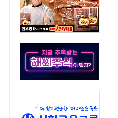
지대' 우려
타진
청래 '격차 확대'
최고치
 요구
낮아지며 상승… STOXX 600 지수는 나흘 연속 최고치
세