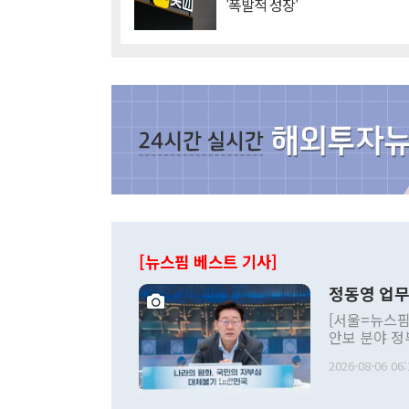
'폭발적 성장'
[뉴스핌 베스트 기사]
정동영 업무
[서울=뉴스핌
안보 분야 정
평화공존 발전
2026-08-06 06:
발언 중에는 
언한 것이 있
령은 공개적으