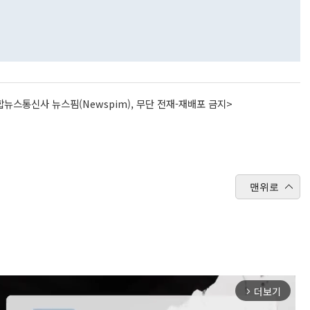
뉴스통신사 뉴스핌(Newspim), 무단 전재-재배포 금지>
맨위로
더보기
arrow_forward_ios