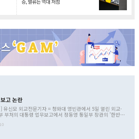
승, 밸류는 역대 저점
보고 논란
] 유신모 외교전문기자 = 청와대 영빈관에서 5일 열린 외교·
부 부처의 대통령 업무보고에서 정동영 통일부 장관의 '한반도
 구상'과 업무보고 발언이 논란을 빚고 있다. 이날 정 장관의
10
정부 내 조율을 거치지 않은 사안을 정책으로 추진하겠다고 공
는가 하면 사실 관계에 맞지 않은 설명도 있었다. 이재명 대통
로 신중을 기해 달라고 경고했고, 조현 외교부 장관은 '이상