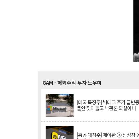
GAM
- 해외주식 투자 도우미
[미국 특징주] 빅테크 주가 급반등..
불안 잦아들고 낙관론 되살아나
[홍콩 대장주] 메이퇀 ③ 신성장