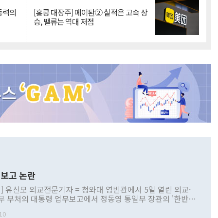
 동력의
[홍콩 대장주] 메이퇀② 실적은 고속 상
승, 밸류는 역대 저점
보고 논란
] 유신모 외교전문기자 = 청와대 영빈관에서 5일 열린 외교·
부 부처의 대통령 업무보고에서 정동영 통일부 장관의 '한반도
 구상'과 업무보고 발언이 논란을 빚고 있다. 이날 정 장관의
10
정부 내 조율을 거치지 않은 사안을 정책으로 추진하겠다고 공