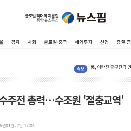
울
경제
사회
글로벌·중국
해외투자
산업
증권·
이번주 국내 주요 금융일정
美, 이란전 출구전략 
강릉·동해·삼척 시간당
속보
폐기물 수거하다 참변
서울 중랑구 주택가서 
李대통령 "결혼 때문에 
 수주전 총력…수조원 '절충교역'
여수 오동도 인근 해상
추미애, '위안부' 피해
인천 선재도 갯벌서 해루
26년01월27일 17:04
인천서 말다툼 중 어머니