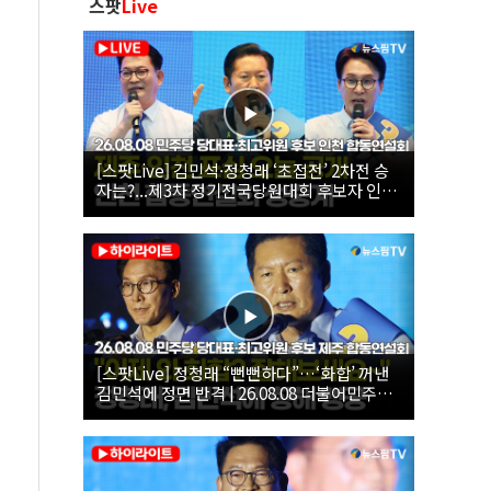
스팟
Live
[스팟Live] 김민석·정청래 ‘초접전’ 2차전 승
자는?...제3차 정기전국당원대회 후보자 인천
합동연설회 생중계 | 26.08.08
[스팟Live] 정청래 “뻔뻔하다”…‘화합’ 꺼낸
김민석에 정면 반격 | 26.08.08 더불어민주당
당대표·최고위원 후보 제주 합동연설회