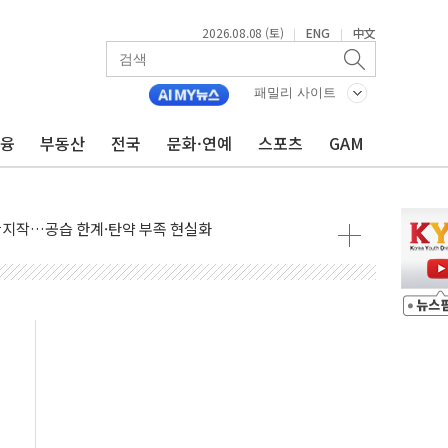
2026.08.08 (토)
ENG
中文
|
|
패밀리 사이트
금융
부동산
전국
문화·연예
스포츠
GAM
(8.10~8.14)
만지작…공습 한계·탄약 부족 현실화
 최대 50㎜ 폭우…강원 동해안 강한 비 어어져
…60대 환경미화원 수거차에 치여 사망
흉기 난동…60대 남성 2명 숨져
손해 보는 일 없게"…'결혼 페널티' 22개 과제 손본다
서 모터보트 전복…1명 사망·1명 실종
자 기림의 날 참석..."국제적 시민 연대로 목소리 내야"
질 중 실종 60대 나흘만에 숨진 채 발견
 흉기 살해 10대 아들 체포