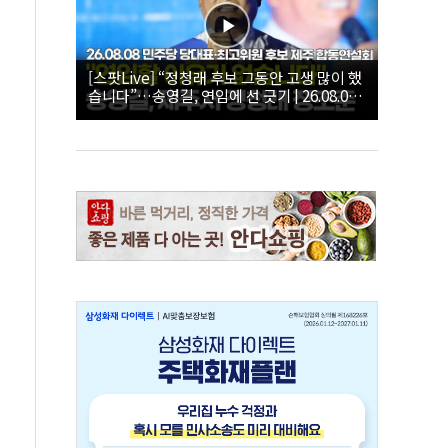
[스팟Live] “정청래 후보 그동안 고생 많이 했
습니다”…송영길, 연임에 선 긋기 | 26.08.08
더불어민주당 당대표·최고위원 후보 제주 합
동연설회