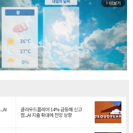
더보기
arrow_forward_ios
Mute
.AI
클라우드플레어 14% 급등해 신고
점...AI 지출 확대에 전망 상향