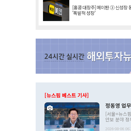
[홍콩 대장주] 메이퇀 ③ 신성장
'폭발적 성장'
[뉴스핌 베스트 기사]
정동영 업무
[서울=뉴스핌
안보 분야 정
평화공존 발전
2026-08-06 06:
발언 중에는 