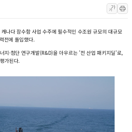
가
'화합' 꺼낸 김민석에
가
李대통령, ISA 개편 
동해중부 전 해상 풍랑
7일 캐나다 잠수함 사업 수주에 필수적인 수조원 규모의 대규모
연일 폭염에 온열질환 
총력전에 돌입했다.
中 전방위 아파트 부양
인제 용대리 계곡서 수
너지·첨단 연구개발(R&D)을 아우르는 '전 산업 패키지딜'로,
 평가된다.
동해시, 11~14일 '
강원 중·남부 동해안 
청양 밭에서 일하던 9
폭염에 車 운전면허 기