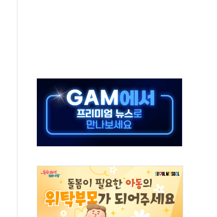
 '뻔뻔' 받아친 정청래…제주 연설서 신경전 고조
재검토 지시…與 "적극 환영"·野 "졸속 국정"
주의보…10일까지 최대 3.5m 높은 물결
사망 23명…정부, 비상대응기구 가동
, 수도 베이징도 부동산 규제 철폐
위 상승으로 피서객 7명 고립…전원 구조
별똥별 멍' 운영…페르세우스 유성우 관측
시간당 50mm 이상 폭우…호우경보 발효
0대 숨져…온열질환 여부 조사
능시험 오전 집중 편성…체감온도 38도 넘으면 중단