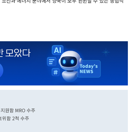
"조선과 에너지 분야에서 양국이 모두 윈윈할 수 있는 종합적
톤급 군수지원함 MRO 수주
호위함 2척 수주