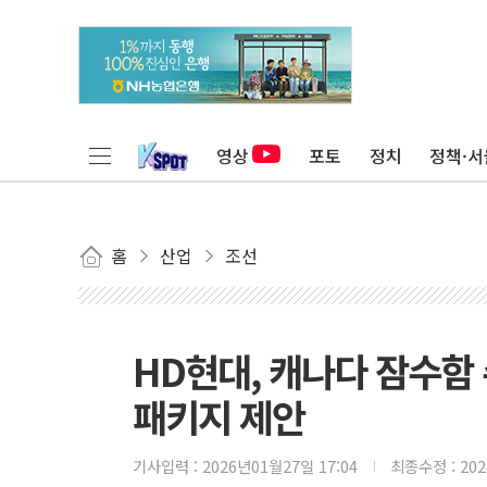
영상
포토
정치
정책·서
홈
산업
조선
HD현대, 캐나다 잠수함
패키지 제안
기사입력 :
2026년01월27일 17:04
최종수정 :
20