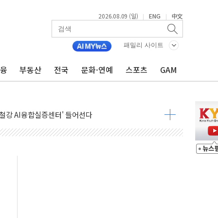
2026.08.09 (일)
ENG
中文
|
|
패밀리 사이트
금융
부동산
전국
문화·연예
스포츠
GAM
고 발생…작업자 1명 숨져
철강 AI융합실증센터' 들어선다
대 숨진 채 발견...경찰, 조사 중
1.48%p' 차 선두 유지...金 46.01% vs 鄭 44.53%
기 당선...합산득표율 68.63%
해 10대 구속…범행 후 반려견도 죽여
 정청래에 승리…金 48.54% vs 鄭 44.40%
경선 결과...김민석 48.54% 정청래 44.40%
발표...김민석 47.37% 정청래 45.71% 송영길 6.92%
발표...정청래 47.82% 김민석 46.35% 송영길 5.83%