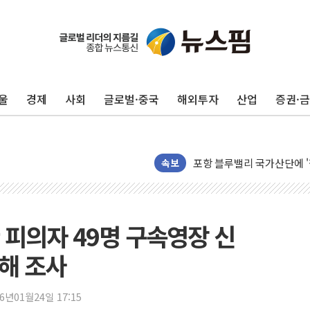
울
경제
사회
글로벌·중국
해외투자
산업
증권·
평택 진위면 공장서 질식사
포항 블루밸리 국가산단에 '
상주 낙동강 선착장 하류서 50
속보
[종합] 김민석, 정청래에 누적 '
민주당 경북도당위원장에 오중
인천서 말다툼 중 어머니 살
 피의자 49명 구속영장 신
김민석, 강원·대구·경북 경선서
피해 조사
[속보] 민주, 강원·대구·경북 
[속보] 민주, 경북 경선 결과 
26년01월24일 17:15
[속보] 민주, 대구 경선 결과 