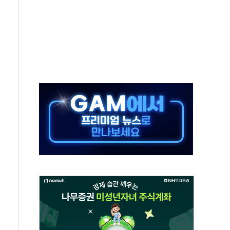
발표...김민석 50.30% 정청래 41.94% 송영길 7.76%
객 400명 맞이…"마음 잇는 시간 되길"
 지급 확정되나…재상고 앞두고 막판 셈법
'행복상자' 전달
극기 거꾸로' 논란…이틀만에 철거
 예술·체육요원 최대 33% 감축
 역대 최대폭 감소한 9.4%↓…유통업계 양극화 심화
 특사'로 콜롬비아 대통령 취임식 참석
시간당 30mm 강한 비...호우 피해 없어
방…野 "청년 우롱 기괴" vs 與 "송구한 해프닝"