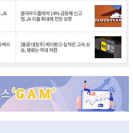
.AI
클라우드플레어 14% 급등해 신고
점...AI 지출 확대에 전망 상향
 동력의
[홍콩 대장주] 메이퇀② 실적은 고속 상
승, 밸류는 역대 저점