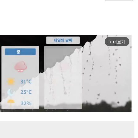
더보기
arrow_forward_ios
Mute