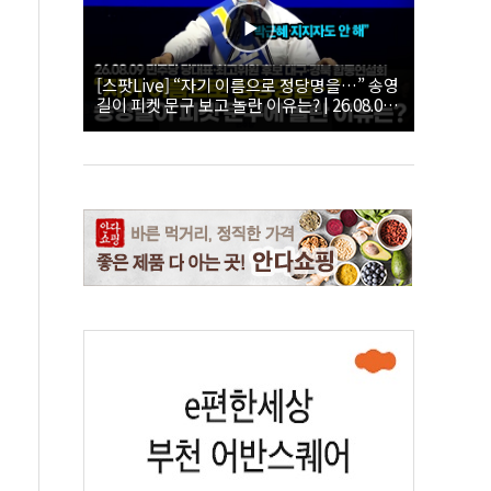
[스팟Live] “자기 이름으로 정당명을…” 송영
길이 피켓 문구 보고 놀란 이유는? | 26.08.09
더불어민주당 당대표·최고위원 후보 대구·경
북 합동연설회