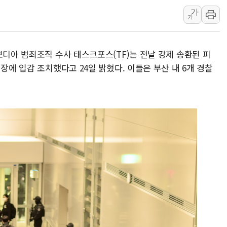
가
[속보] 민주, 강원 경선 결과 
가
정재헌 CEO, SKT 장기고
최태원, 노소영에 9440억
보디아 범죄조직 수사 태스크포스(TF)는 전날 강제 송환된 피
하나금융, 명동 소상공인에 
장에 입감 조치했다고 24일 밝혔다. 이들은 부산 내 6개 경찰
인천시 광복절 현수막 '태
병무청, 보충역 전면 손질…
홈플러스發 대형마트 판매,
윤준병·이해민 의원, '정부
'호우·산사태 주의보' 울진 
여야, 황희 '버스 하우스' 공