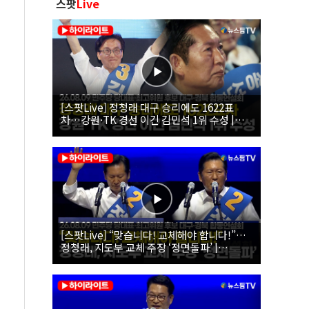
스팟
Live
[스팟Live] 정청래 대구 승리에도 1622표
차…강원·TK 경선 이긴 김민석 1위 수성 |
26.08.09 더불어민주당 당대표·최고위원 후
보 대구·경북 합동연설회
[스팟Live] “맞습니다! 교체해야 합니다!”…
정청래, 지도부 교체 주장 ‘정면돌파’ |
26.08.09 더불어민주당 당대표·최고위원 후
보 대구·경북 합동연설회