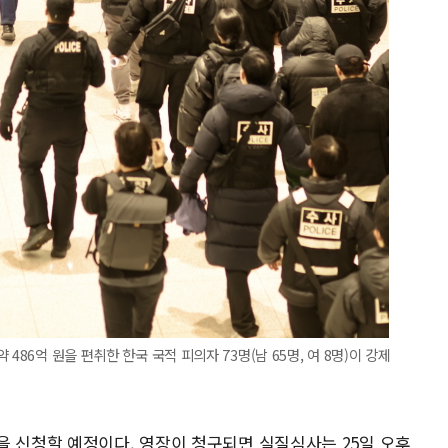
486억 원을 편취한 한국 국적 피의자 73명(남 65명, 여 8명)이 강제
을 신청할 예정이다. 영장이 청구되면 실질심사는 25일 오후