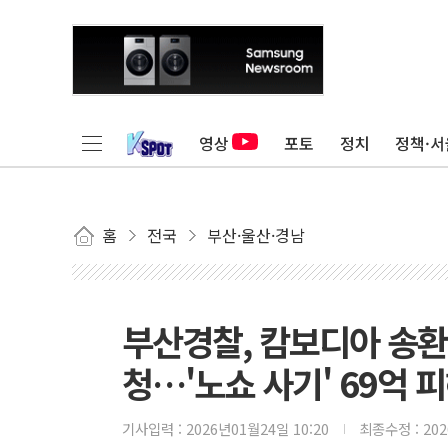
영상
포토
정치
정책·서
홈
전국
부산·울산·경남
부산경찰, 캄보디아 송환
청…'노쇼 사기' 69억 
기사입력 :
2026년01월24일 10:20
최종수정 :
20