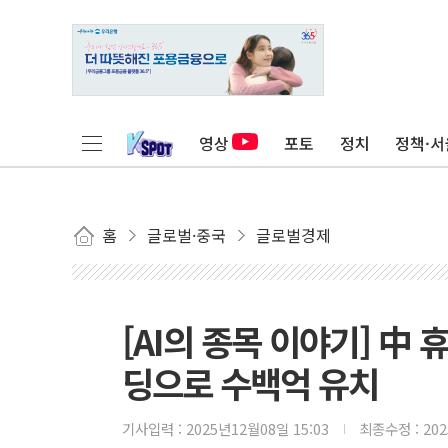
영상
포토
정치
정책·서
홈
글로벌·중국
글로벌경제
[AI의 종목 이야기] 中
딩으로 수백억 유치
기사입력 :
2025년12월08일 15:03
최종수정 :
20