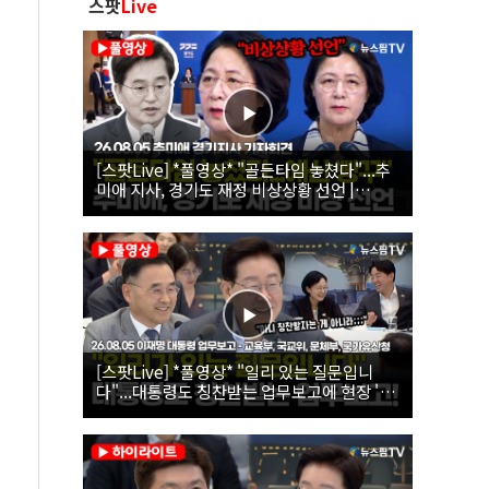
스팟
Live
[스팟Live] *풀영상* "골든타임 놓쳤다"...추
미애 지사, 경기도 재정 비상상황 선언 |
26.08.05 추미애 경기지사 기자회견
[스팟Live] *풀영상* "일리 있는 질문입니
다"...대통령도 칭찬받는 업무보고에 현장 '빵'
| 26.08.05 이재명 대통령 업무보고 - 교육부,
국교위, 문체부, 국가유산청