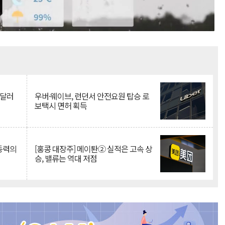
Mute
억달러
우버·웨이브, 런던서 안전요원 탑승 로
보택시 면허 획득
 동력의
[홍콩 대장주] 메이퇀② 실적은 고속 상
승, 밸류는 역대 저점