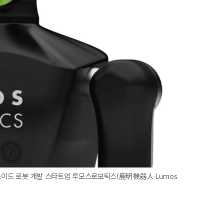
머노이드 로봇 개발 스타트업 루모스로보틱스(鹿明機器人∙Lumos