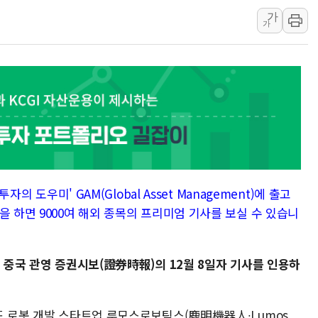
가
[채권/외환] 미 국채금리·달러 동반 
가
뉴욕증시, 혼조 마감…'사상 최고' 다
트럼프 행정부, 폴리실리콘 파생제품에
[민주 당권주자 일정] 송영길·정청래·김
[오늘의 국회일정] 세미나·기자회견·주
[오늘의 정치일정] 8월 6일(목)
이란 "美 추가 공격 시 걸프국 에너지
이란, 오만과 호르무즈 항로 합의…재개
유럽증시, 숨가쁘게 진행되는 중동 상
자의 도우미' GAM(Global Asset Management)에 출고
을 하면 9000여 해외 종목의 프리미엄 기사를 보실 수 있습니
, 중국 관영 증권시보(證券時報)의 12월 8일자 기사를 인용하
이드 로봇 개발 스타트업 루모스로보틱스(鹿明機器人∙Lumos