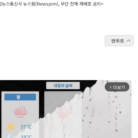
뉴스통신사 뉴스핌(Newspim), 무단 전재-재배포 금지>
맨위로
더보기
arrow_forward_ios