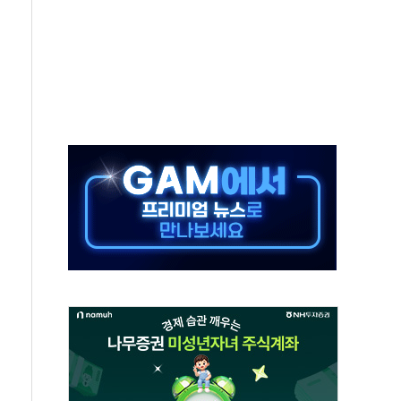
하락…유가 안정에 9월 금리 인상 기대 '후퇴'
우지수 5거래일 연속 랠리
 15% 관세 부과 추진
민석 후보 - 8월 6일
요 정당 - 8월 6일
시설 타격" 초강수
방 협상 '속도'
황 주목하며 보합세 마감… 유가도 큰 변동 없어