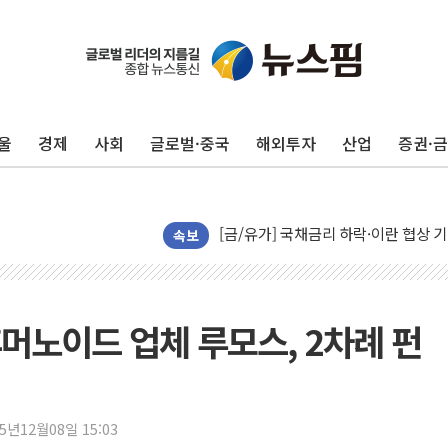
울
경제
사회
글로벌·중국
해외투자
산업
증권·
"곤드레도 AI로 판다"…성신여대, 
공개 사의 정성호에 "잘 버티라" 만
[금/유가] 국채금리 하락·이란 협상 
[장욱희의 중장년 취업에세이] 여성 
속보
[오늘날씨] 한낮 39도 폭염 계속…전
[브라질증시] 금리 인하 기대에도 
"서울 외곽 국민평형 월세 200↑"...
 휴머노이드 업체 루모스, 2차례 펀
롯데하이마트, 8월에도 LG가전 최대 
이마트, 트레이더스 'T-카페' 일반 점
한경협 "에너지 위기 반복…탈탄소 설
25년12월08일 15:03
G80 누유·아반떼 화재 발생 가능성…