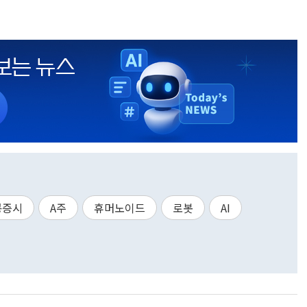
콩증시
A주
휴머노이드
로봇
AI