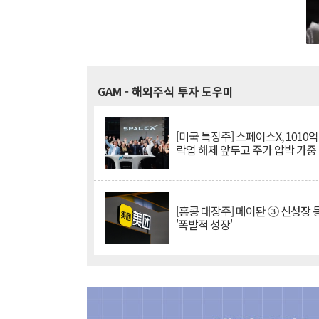
GAM
- 해외주식 투자 도우미
[미국 특징주] 스페이스X, 1010
락업 해제 앞두고 주가 압박 가중
[홍콩 대장주] 메이퇀 ③ 신성장
'폭발적 성장'