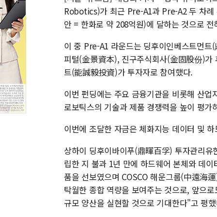
Robotics)가 최근 Pre-A1과 Pre-A2 
안 = 한화로 약 208억원)에 달하는 것으로 전
이 중 Pre-A1 라운드는 딩후이인베스트먼
피털(金景資本), 진구주식회사(金固股份)가 
트(能誠毅投資)가 투자자로 참여했다.
이번 펀딩에는 주요 금융기관을 비롯해 산업자
로보틱스의 기술과 제품 경쟁력을 높이 평가
이번에 조달한 자금은 체화지능 데이터 및 하
상하이 딩후이바이푸(鼎暉百孚) 투자관리유한
립한 지 불과 1년 만에 하드웨어 본체와 데이
품을 선보였으며 COSCO 해운그룹(中遠海運)
탁월한 종합 역량을 보여주는 것으로, 앞으로
규모 양산을 실현할 것으로 기대한다"고 평했