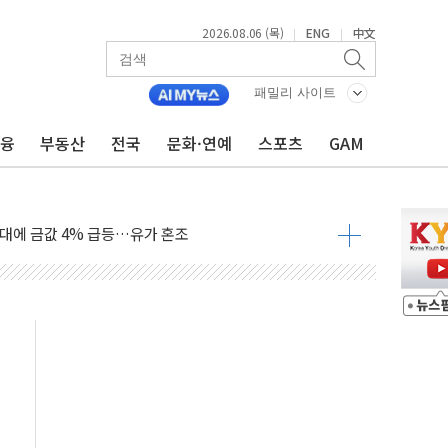
2026.08.06 (목)
ENG
中文
|
|
패밀리 사이트
금융
부동산
전국
문화·연예
스포츠
GAM
영월 소상공인 디지털 전환 나선다
류한 李대통령…"형소법 보완 방법 찾아달라" 주문도
기대에 금값 4% 급등…유가 혼조
근로자, 육아로 경력 단절…기업 인재 전략 재정립 필요
북·제주 비소식
약보합…대선 불확실성에 투자심리 위축
치솟는 월세, 수도권 집값 자극 우려
700만원 할인
포 첫 입점
비 전환 지원 강화해야"
4개 업체 51만여대 리콜