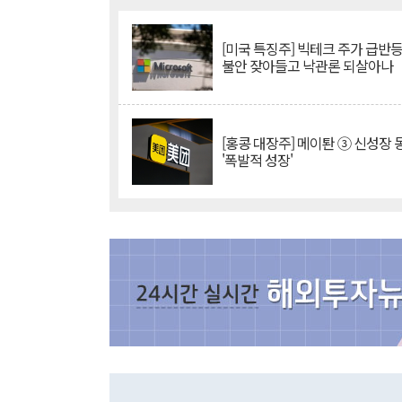
[미국 특징주] 빅테크 주가 급반등..
불안 잦아들고 낙관론 되살아나
[홍콩 대장주] 메이퇀 ③ 신성장
'폭발적 성장'