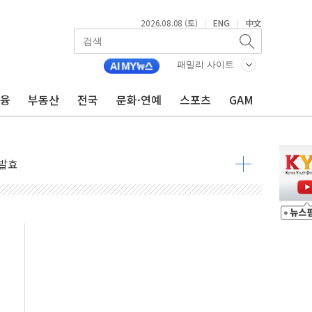
2026.08.08 (토)
ENG
中文
|
|
 물결
패밀리 사이트
동
금융
부동산
전국
문화·연예
스포츠
GAM
 구조
관측
 발효
8도 넘으면 중단
해소될 듯
것"