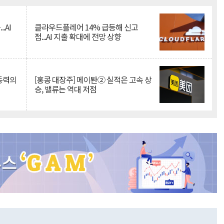
.AI
클라우드플레어 14% 급등해 신고
점...AI 지출 확대에 전망 상향
 동력의
[홍콩 대장주] 메이퇀② 실적은 고속 상
승, 밸류는 역대 저점