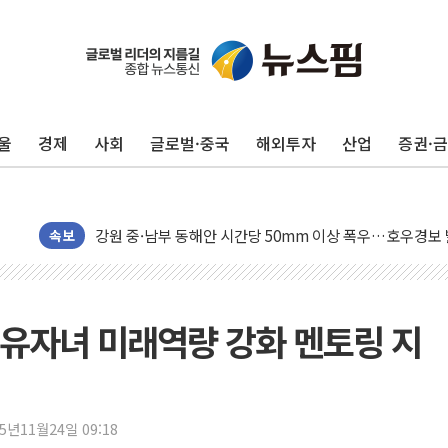
동해중부 전 해상 풍랑주의보…10일까지 최대 3.5m 높은
연일 폭염에 온열질환 사망 23명…정부, 비상대응기구 가
울
경제
사회
글로벌·중국
해외투자
산업
증권·
中 전방위 아파트 부양, 수도 베이징도 부동산 규제 철폐
인제 용대리 계곡서 수위 상승으로 피서객 7명 고립…전원
동해시, 11~14일 '별똥별 멍' 운영…페르세우스 유성우 
강원 중·남부 동해안 시간당 50mm 이상 폭우…호우경보
속보
청양 밭에서 일하던 90대 숨져…온열질환 여부 조사
폭염에 車 운전면허 기능시험 오전 집중 편성…체감온도 3
李대통령, 'ISA·주가누르기 방지법' 전면 재검토 지시
유자녀 미래역량 강화 멘토링 지
'호우 특보' 경북 울진 시간당 20~30mm 강한 비...가뭄 
주말 무더위·열대야 지속…내륙 곳곳 소나기
오세훈 "용산공원 주택 검토, 민주당 스스로 원칙 뒤집는 
25년11월24일 09:18
충북 주말 무더위 지속…청주·진천 35도, 곳곳 소나기