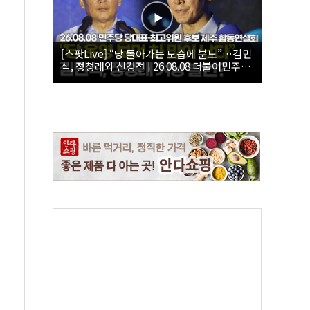
[스팟Live] “당 돌아가는 모습에 분노”…김민
석, 정청래와 신경전 | 26.08.08 더불어민주당
당대표·최고위원 후보 제주 합동연설회