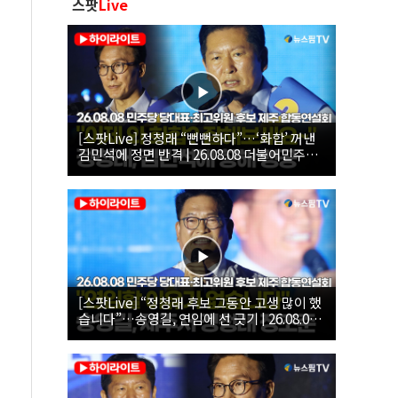
스팟
Live
[스팟Live] 정청래 “뻔뻔하다”…‘화합’ 꺼낸
김민석에 정면 반격 | 26.08.08 더불어민주당
당대표·최고위원 후보 제주 합동연설회
[스팟Live] “정청래 후보 그동안 고생 많이 했
습니다”…송영길, 연임에 선 긋기 | 26.08.08
더불어민주당 당대표·최고위원 후보 제주 합
동연설회