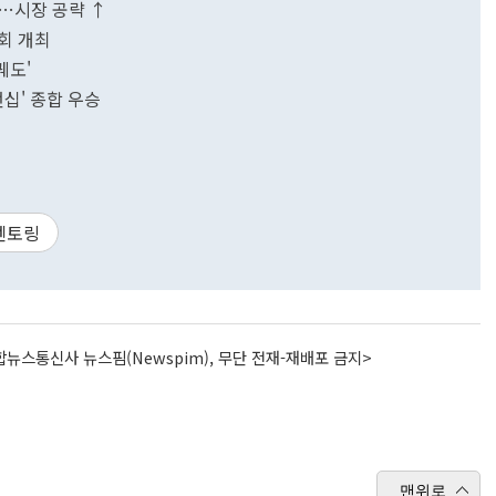
가…시장 공략 ↑
회 개최
궤도'
언십' 종합 우승
멘토링
뉴스통신사 뉴스핌(Newspim), 무단 전재-재배포 금지>
맨위로