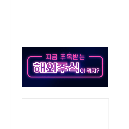
지대' 우려
타진
청래 '격차 확대'
최고치
 요구
낮아지며 상승… STOXX 600 지수는 나흘 연속 최고치
세