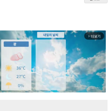
더보기
arrow_forward_ios
Mute