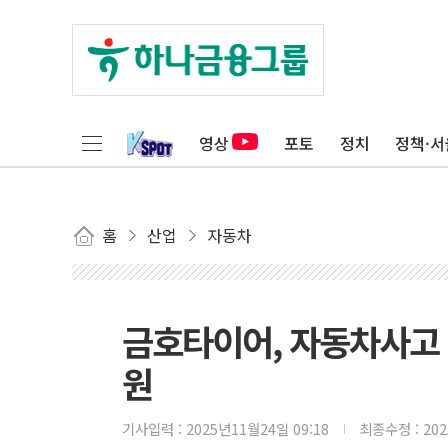
영상
포토
정치
정책·서
홈
산업
자동차
금호타이어, 자동차사고 
원
기사입력 :
2025년11월24일 09:18
최종수정 :
20