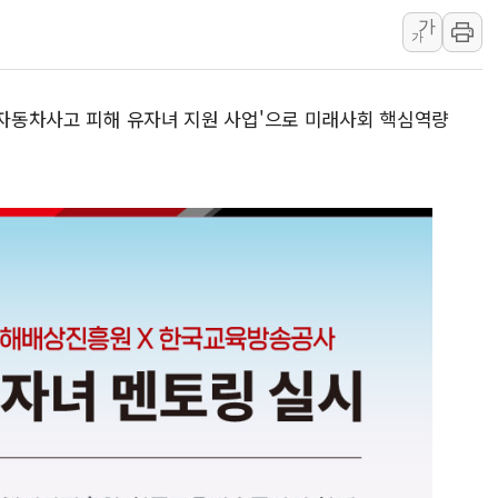
가
10월 보완수사권 폐지·공소청 출범…피해자들 '범죄 사각
가
한상협, 업계 개인정보 보안 새판 짠다…'자율규제단체' 
민주당, 오늘 제주·인천 경선 발표...김민석 '재역전' vs 정
'자동차사고 피해 유자녀 지원 사업'으로 미래사회 핵심역량
뉴욕증시, 고용 쇼크에 금리 인상 우려 후퇴…S&P500 
트럼프, 쿡 연준 이사 해임 재추진…"26일까지 의혹 소명"
유럽증시, 美 고용 예상 밖 부진에 연준 금리 인상 가능성 
미 연준 매파 기세 꺾이나…고용 감소에 9월 동결 전망 우