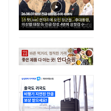
[스팟Live] 한자리에 모인 장군들...李대통령,
이상렬 대장 등 진급 장성 4명에 삼정검 수치
직접 수여｜26.08.07 장성 진급·삼정검 수치
수여식