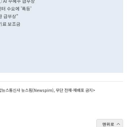
 AI 수혜주 급부상
센터 수요에 '폭등'
환 급부상"
기료 보조금
뉴스통신사 뉴스핌(Newspim), 무단 전재-재배포 금지>
맨위로