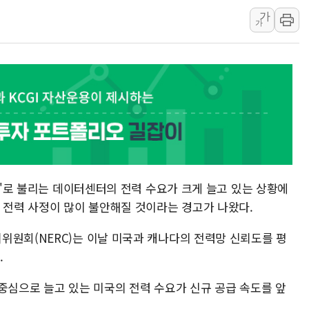
가
美 고용 쇼크에 엔화 장중 급등…시장은 "또 개입했나" 촉
가
[AI MY 뉴스] 뉴욕 반도체주 프리뷰...美 고용 쇼크에 반도
뉴욕증시 프리뷰, 美 고용 쇼크에 금리 인상 우려 후퇴…나
[종합] 美 7월 고용 2만3000명 감소 '쇼크'…9월 금리 인
[사진] 이슬람 수니파 3개국, 공동방위협정 체결
뉴욕증시 개장 전 특징주...아틀라시안·클라우드플레어
보훈부, 미 DPAA와 MOU… "6·25 미군 실종자 7359명
트럼프 "금리 내려야"…파월 때와 달리 워시엔 톤 낮춰
특정 정치인 측근 포항시 정책특보 내정설...포항시 '시끌'
하마'로 불리는 데이터센터의 전력 수요가 크게 늘고 있는 상황에
李 "해남 태양광, 대한민국 다음 100년 밑거름…수도권 집
의 전력 사정이 많이 불안해질 것이라는 경고가 나왔다.
위원회(NERC)는 이날 미국과 캐나다의 전력망 신뢰도를 평
.
중심으로 늘고 있는 미국의 전력 수요가 신규 공급 속도를 앞