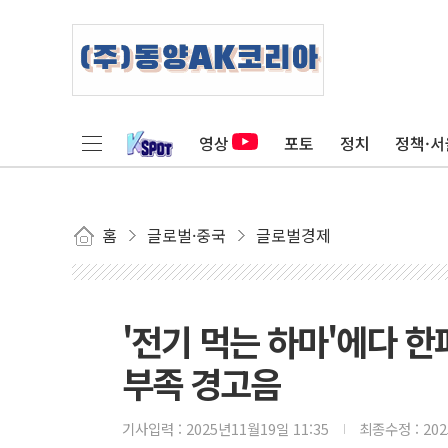
영상
포토
정치
정책·서
홈
글로벌·중국
글로벌경제
'전기 먹는 하마'에다 한
부족 경고음
기사입력 :
2025년11월19일 11:35
최종수정 :
20