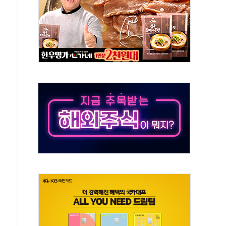
각
체주 '활짝'
스닥 선물 1%대 상승
상 기대 후퇴
·태양광주↑ VS 트레이드데스크·웬디스↓
 끝까지 찾겠다"
중 완화 전환점"