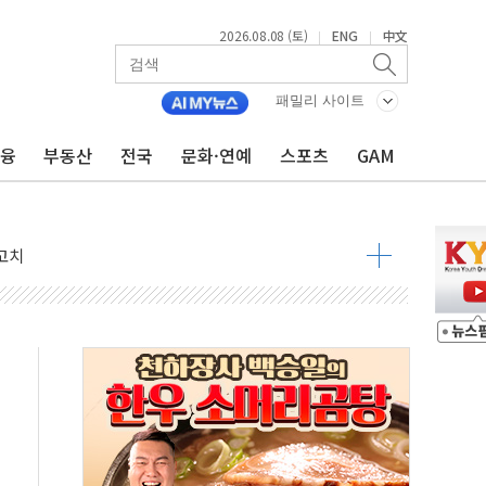
2026.08.08 (토)
ENG
中文
|
|
패밀리 사이트
금융
부동산
전국
문화·연예
스포츠
GAM
 정청래 격차 확대'
타진
최고치
 요구
낮아지며 상승… STOXX 600 지수는 나흘 연속 최고치
세
엘·이란 위협에 맞설 자체 억지력 강화
동
톱'… 美 해상봉쇄 영향