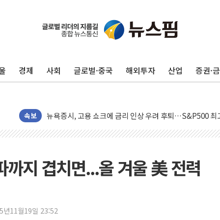
울
경제
사회
글로벌·중국
해외투자
산업
증권·
민주, 오늘 제주·인천 경선 결과 발표...'김민석 재역전 vs
한상협, 업계 개인정보 보안 새판 짠다…'자율규제단체' 
뉴욕증시, 고용 쇼크에 금리 인상 우려 후퇴…S&P500 
속보
트럼프, 쿡 연준 이사 해임 재추진…"26일까지 의혹 소명"
유럽증시, 美 고용 예상 밖 부진에 연준 금리 인상 가능성 
미 연준 매파 기세 꺾이나…고용 감소에 9월 동결 전망 우
파까지 겹치면...올 겨울 美 전력
[종합] 이슬람 수니파 3국, '공동방위협정' 체결… 이스라
트럼프, 백신·자폐증 행정명령 검토…"이르면 다음 주"
美 항소법원, 백악관 무도회장 공사 중단 명령…트럼프 제
25년11월19일 23:52
이란 핵심 원유 수출항 '하르그섬', 최근 1주일 이상 '올스