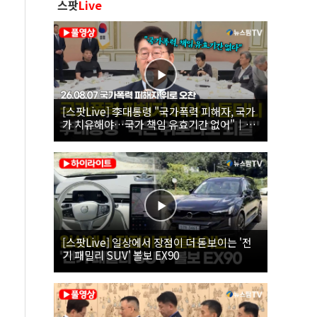
스팟
Live
[스팟Live] 李대통령 "국가폭력 피해자, 국가
가 치유해야…국가 책임 유효기간 없어"｜
26.08.07 국가폭력 피해자 위로 오찬
[스팟Live] 일상에서 장점이 더 돋보이는 '전
기 패밀리 SUV' 볼보 EX90