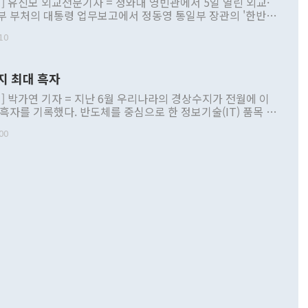
] 유신모 외교전문기자 = 청와대 영빈관에서 5일 열린 외교·
부 부처의 대통령 업무보고에서 정동영 통일부 장관의 '한반도
 구상'과 업무보고 발언이 논란을 빚고 있다. 이날 정 장관의
10
정부 내 조율을 거치지 않은 사안을 정책으로 추진하겠다고 공
는가 하면 사실 관계에 맞지 않은 설명도 있었다. 이재명 대통
로 신중을 기해 달라고 경고했고, 조현 외교부 장관은 '이상
지 최대 흑자
 근거한 비현실적 구상'이라는 비판을 내놨다. 그동안 정 장
책 관련 발언이 물의를 빚은 적은 여러 번 있지만 대통령과 유
] 박가연 기자 = 지난 6월 우리나라의 경상수지가 전월에 이
이 공개적으로 부정적 입장을 표명한 것은 이례적이다. 정 장
 흑자를 기록했다. 반도체를 중심으로 한 정보기술(IT) 품목 수
대북 접근법과 월권을 제어해야 한다는 목소리도 높아지고 있
간 상품수출이 처음으로 1000억달러를 넘어선 영향이다. [자
00
 따르
기자간담회를 하고 있다. [사진=통일부] 2026.07.23 ◆통일
 경상수지는 497억3000만달러 흑자로 집계됐다. 전월(386억
 넘어선 주장 정 장관은 이날 업무보고에서 '한반도 평화공존
)에 이어 두 달 연속 월간 기준 역대 최대 기록을 갈아치웠다.
 설명하면서 이재명 정부 2년차 핵심 과제로 상호 존중·평화
해 상반기 누적 경상수지 흑자는 1910억1000만달러를 기록
·핵 없는 한반도 등 3대 기본 방향을 제시했다. 정 장관은 "대
지 흑자를 견인한 것은 상품수지다. 6월 상품수지는 478억
언어는 멈춰야 한다"면서 주적 용어 대체를 주장했다. 지난 25
 흑자를 기록하며 전월에 이어 역대 최대를 다시 썼다. 국제수
D(완전하고 검증가능하며 되돌릴 수 없는 비핵화) 구도는 이미
수출은 1123억7000만달러로 전년 동월 대비 84.5% 증가하
했다. 또 "현 시점에서 흘러간 선(先)비핵화만 되뇌는 것은
 처음으로 1000억달러를 넘어섰다. 상품수입은 644억8000만
 데 힘이 되지 않는다"고 주장했다. 정 장관은 또 "정전 체제
6% 늘었다. 통관 기준으로는 반도체 수출이 전년 동월 대비
로 바꾸는 논의에 착수하겠다"면서 "북·미 정상회담 견인과
증했고 컴퓨터·주변기기(SSD)는 282.7% 증가했다. IT 품목
화의 동력을 확보하기 위해 최선을 다할 것"이라고 말했다. 하
.4% 늘었으며 비IT 품목도 ▲석유제품(47.5%) ▲화공품
령은 정 장관의 구상에 대부분 제동을 걸었다. 이 대통령은 "평
▲철강제품(17.9%) ▲승용차(6.1%) 등을 중심으로 18.6% 증가
 정치적으로 악용되는 측면이 있다"며 "많이 조심하셔야 한
준 수입은 ▲원자재(30.5%) ▲자본재(35.3%) ▲소비재
다. 북한을 다른 이름으로 불러야 한다는 주장에는 "표현에 꼬
가 모두 늘었다. 서비스수지는 12억9000만달러 적자를 기록해 전