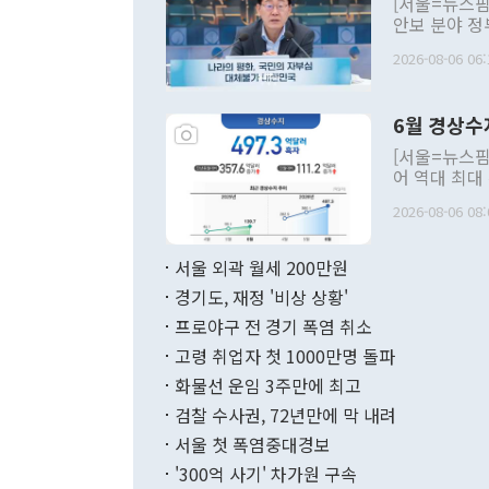
[서울=뉴스핌
안보 분야 정
평화공존 발전
2026-08-06 06:
발언 중에는 
언한 것이 있
령은 공개적으
6월 경상수
주의적 희망에
관의 대북 정
[서울=뉴스핌
관 부처 장관
어 역대 최대
관의 무리한 
출 호조로 월
다. [정동영 통일부 장관이 지난달 23일 오후 서울 종로구 정부서울청사에
2026-08-06 08:
료=한국은행] 한국은행이 6일 발표한 '2026년 6월 국제수지(잠정)'에
서 취임 1주년 
면 지난 6월
부 장관 권한
1000만달러
서울 외곽 월세 200만원
발전 구상'을
이에 따라 올
적 갈등 해결
경기도, 재정 '비상 상황'
했다. 경상수
결과 혐오의 
9000만달러
프로야구 전 경기 폭염 취소
년간의 CVI
지 기준 상품
고령 취업자 첫 1000만명 돌파
무너졌다고도 
며 월간 기준
현실을 바꾸는
달러로 38.
화물선 운임 3주만에 최고
를 평화 체제
196.9% 급
검찰 수사권, 72년만에 막 내려
함께 4자 대
수출은 160
지만 이 대통
서울 첫 폭염중대경보
(18.6%) 
화공존 정책이
했다. 통관 기
'300억 사기' 차가원 구속
다"고 지적했
(16.4%)