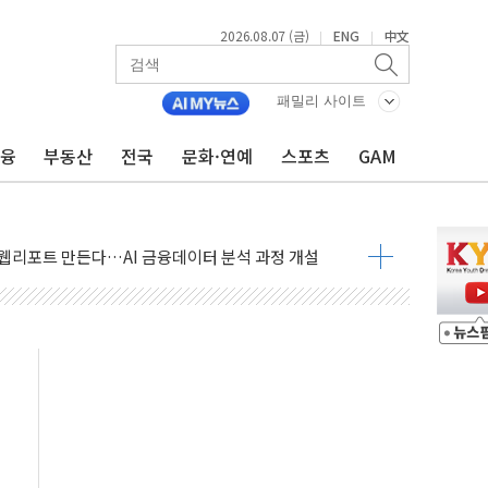
2026.08.07 (금)
ENG
中文
|
|
패밀리 사이트
금융
부동산
전국
문화·연예
스포츠
GAM
부위원장에 김태유 교수…국립외교원장에 김흥규 교수
 주택 공급…도시정비법·주택법 등 처리 협조하라"
자 웹리포트 만든다…AI 금융데이터 분석 과정 개설
안정성 한순간도 흔들려선 안돼"
 30조 돌파…증시 급락에 업계 1위
식 "내란으로 훼손된 軍 신뢰 회복해야"
1006억원…전년비 13.9% 증가
심…SK하이닉스, FMS서 '풀스택' 기술력 과시
한샘…B2B 확장으로 성장동력 확보
"…선수금 내걸고 확보 전쟁