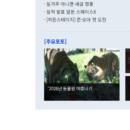
투리가 잡혀 
실거주 아니면 세금 껑충
월(-10억9
쁜 상황이 초
증가와 유류할
실적 발표 앞둔 스페이스X
9·19 군사
기록했지만 
[히든스테이지] 즌·오아 첫 도전
"우리의 선의
로 전환됐다.
으로 약간의 의문
를 기록해 전
관은 업무보고
는 배당수입
주의에 근거한
줄면서 25억
[주요포토]
라며 "여러분
억1000만달
이 9월 러시
였던 올해 3
며 "정부 차
인의 해외투자
은 "그것은 
각각 증가했다
잘랐다. 정 
국인의 국내 
않았다는 점에
감소하며 전월
사합의 복원,
경신했다. 외
권이라는 지적
분기 말 만기
뒤 "여기 업
다. 내국인의
'2026년 동물원 여름나기
부의 한 소식
다. eoyn2@
를 거쳐 결정
련 부처 장관
하고 대통령의
한 문제"라고 지적했다. 이재명 대통령이
외교 국방 등
2026.08.05 ◆시대착오적 접근, 대북 인식 오류 더욱 문제인 것은 정 장관