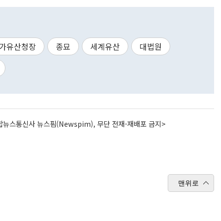
국가유산청장
종묘
세계유산
대법원
뉴스통신사 뉴스핌(Newspim), 무단 전재-재배포 금지>
맨위로