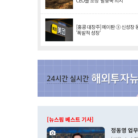
CEO들 초청 '탈중국 의지'
[홍콩 대장주] 메이퇀 ③ 신성장
'폭발적 성장'
[뉴스핌 베스트 기사]
정동영 업무