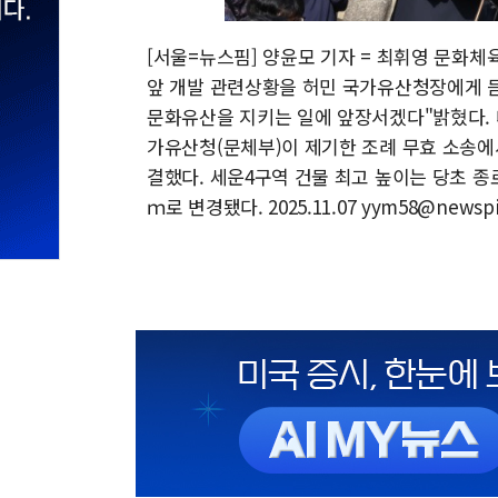
[서울=뉴스핌] 양윤모 기자 = 최휘영 문화체
앞 개발 관련상황을 허민 국가유산청장에게 듣고
문화유산을 지키는 일에 앞장서겠다"밝혔다. 
가유산청(문체부)이 제기한 조례 무효 소송에
결했다. 세운4구역 건물 최고 높이는 당초 종로변
ｍ로 변경됐다. 2025.11.07 yym58@newsp