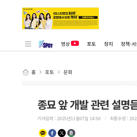
영상
포토
정치
정책·서
홈
포토
문화
종묘 앞 개발 관련 설명
기사입력 :
2025년11월07일 14:50
최종수정 :
20