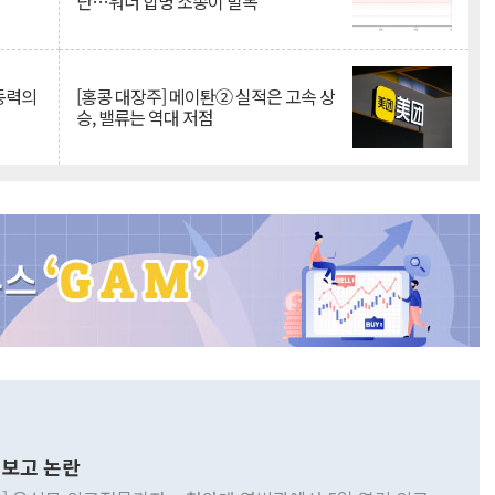
단…워너 합병 소송이 발목
 동력의
[홍콩 대장주] 메이퇀② 실적은 고속 상
승, 밸류는 역대 저점
보고 논란