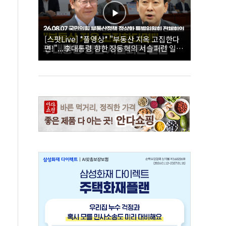
[스팟Live] *풀영상* "부동산 지옥 고집한다
면!"...李대통령 향한 장동혁의 서슬퍼런 일갈
| 26.08.07 국민의힘 부동산정책 정상화 특별
위원회 전체회의