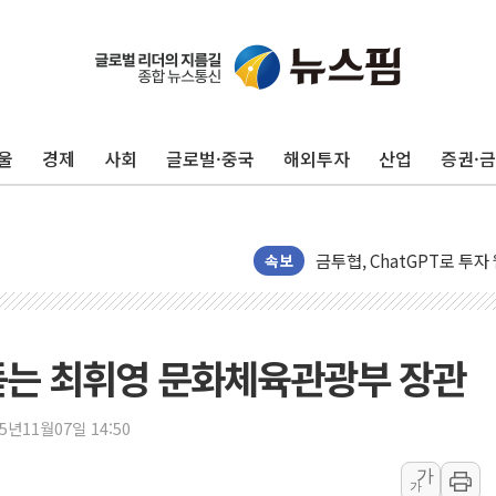
울
경제
사회
글로벌·중국
해외투자
산업
증권·
李대통령, 규제합리화위 
한병도 "국민의힘, 말로만
금투협, ChatGPT로 투
속보
박홍근 "국가재정시스템 
우리자산운용, MMF 순자산
李대통령, 장성 진급 신고
듣는 최휘영 문화체육관광부 장관
TBH글로벌, 상반기 매출 
AI 메모리 향한 뜨거운 관
25년11월07일 14:50
건설 불황 속 내실 다진 
가
가
"내년 메모리 물량 동났다