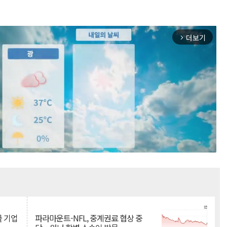
더보기
arrow_forward_ios
Mute
물 기업
파라마운트-NFL, 중계권료 협상 중