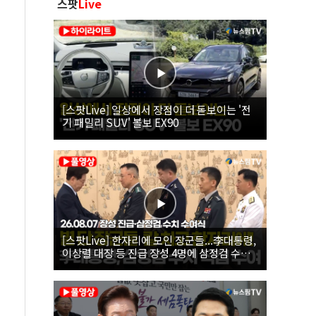
스팟
Live
[스팟Live] 일상에서 장점이 더 돋보이는 '전
기 패밀리 SUV' 볼보 EX90
[스팟Live] 한자리에 모인 장군들...李대통령,
이상렬 대장 등 진급 장성 4명에 삼정검 수치
직접 수여｜26.08.07 장성 진급·삼정검 수치
수여식