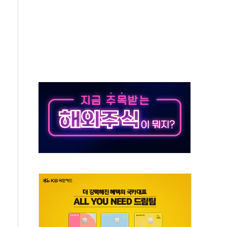
000억 연내 소각…2분기 영업익 853억
데…외국인 숙박 부가세 환급 앞당겨 종료
축구협회 성접대 기간, 대표팀 무패 外
 내 NATO 결속력 시험하려 한정적 침공 가능성"
5조원 투입키로...'에너지 자립' 일환
36% 늘었다...공급부족 전 시장 규제 탓 커
업 Audission Oy와 운영 파트너십 체결
개발"…서리풀2구역 갈등, 협의 테이블에
 바꾼 대한민국 여름
돌려차기 발언' 논란 서범수·진종오 징계절차 개시