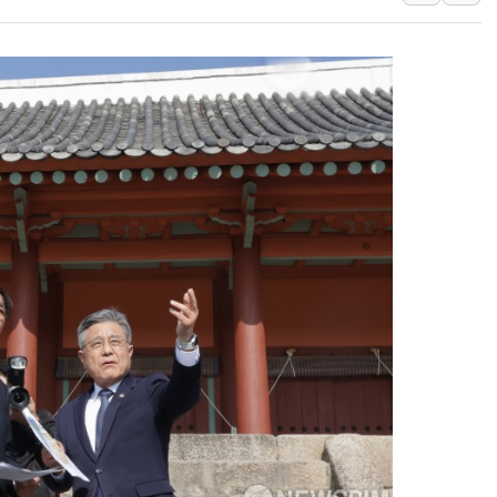
현대지에프홀딩스, 자사주 1
관광객 3000만명 목표인
[뉴스핌 이 시각 PICK] 
美 정보 당국 "푸틴, 몇 년
인도, 바이오가스 생산에 3.
서울시, 정비사업으로 주택 
신인류콘텐츠, 핀란드 AI 기
"일부 존치" vs "전면 
[AI 카드뉴스] 기후변화가
국민의힘 윤리위, '부산 