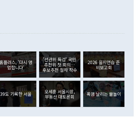
정쟁으로 휘몰아 들어가면 원래 하고자 했던 데에서 오히려 나
000만달러)보다 적자 폭이 확대됐다. 여행수지는 외국인 입국자
래될 수 있다"고 경고했다. 이 대통령은 남북 신뢰 구축을 위해
증료 인상 등에 따른 출국자 감소로 4억4000만달러 흑자를
합의를 선제적으로 복원해야 한다는 정 장관의 주장에 대해서도
지식재산권사용료수지는 전월 흑자에서 4억4000만달러 적자
대로 하는 게 과연 한반도의 평화와 안정에 플러스냐, 결론적
 본원소득수지는 배당소득을 중심으로 32억7000만달러 흑자
이 들 때도 있다"며 부정적으로 반응했다. 조현 외교부 장
월(21억7000만달러)보다 흑자 폭이 확대됐다. 배당소득수지
 사후 브리핑에서 정 장관이 언급한 '4자 회담'에 대해 "이상
이 늘어난 데다 전월 분기배당에 따른 기저효과로 배당지급이
 어떤 희망이라 하더라도 그건 아직 조율되지 않은 방법"이
6000만달러 흑자를 나타냈다. 금융계정 순자산은 6월 중 467
들께서 디스카운트해 주시면 좋겠다"고 선을 그었다. 정 장관
러 증가해 월간 기준 역대 최대 증가 폭을 기록했다. 종전 최대
아 블라디보스토크에서 열리는 '동방경제포럼(EEF)'을 언급하
월(369억9000만달러)을 넘어선 것이다. 직접투자에서는 내국
원에서 (참석을) 검토하고 있다"고 발언한 데 대해서도 조 장관
가 80억1000만달러, 외국인의 국내투자가 46억3000만달러
'선관위 특검' 국민
외교부의 몫"이라며 "아직 거기까지 진도가 나가지 않았다"고
홈플러스, '다시 영
2026 을지연습 준
. 증권투자에서는 외국인의 국내 주식 매도세가 이어졌다. 외
추천위 첫 회의…
업합니다'
비보고회
장관이 이날 소개한 대북 구상과 설명은 정부 내 조율을 거치지
주식 투자는 차익실현 매도 등의 영향으로 316억1000만달러
후보추천 절차 착수
서 문제가 있다. 특히 주적 표현 대체와 국호 사용, 9·19 군
(-310억5000만달러)에 이어 역대 최대 순매도 기록을 다시
 4자회담 추진 등은 통일부 장관이 결정할 사안이 아니어서 월
국인의 국내 채권투자는 세계국채지수(WGBI) 자금 유입에도
이 나오고 있다. 이 대통령은 정 장관의 업무보고를 듣고 난
도래 영향으로 증가 폭이 줄어든 52억9000만달러를 기록했
무보고에 발표했다고 승인난 건 아니다"라고 재차 확인했다. 정
오세훈 서울시장,
 해외 증권투자는 주식을 중심으로 35억6000만달러 증가했
39도 기록한 서울
폭염 날리는 물놀이
부동산 대토론회
통은 "정 장관의 발언 내용은 대부분 국가안전보장회의(NSC)
newspim.com
된 사안이 아닌 정 장관의 개인적 생각에 가깝다"며 "안보 관
이 정부의 공식 정책이 아닌 사안을 추진하겠다고 업무보고를
 면전에서 '국군통수권자가 나서야 한다'고 주장한 것은 심각
 5일 청와대 영빈관에서 열린 통일
 외교 안보 부처 업무보고에서 발언하고 있다. [사진=청와대]