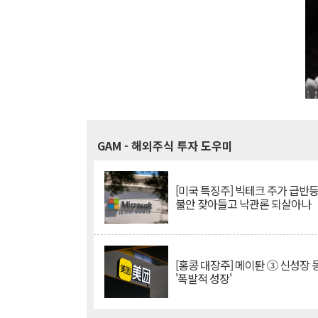
GAM
- 해외주식 투자 도우미
[미국 특징주] 빅테크 주가 급반등..
불안 잦아들고 낙관론 되살아나
[홍콩 대장주] 메이퇀 ③ 신성장
'폭발적 성장'