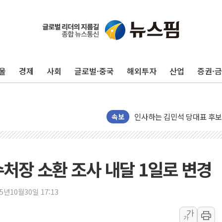
포항시 재난예산 40억 긴급 
울진·영덕 '호우특보'-포항 '
[종합] 김민석, 정청래에 '0.86
울
경제
사회
글로벌·중국
해외투자
산업
증권·
인천 합동연설회 나선 송영길
김민석, 2주차 제주·인천 경선서
인사하는 김민석 당대표 후보
[속보] 민주, 제주·인천 경선 결
속보
[속보] 민주, 인천 경선 결과 발
[속보] 민주, 제주 경선 결과 발
이번주 국내 주요 금융일정(8.1
수처장 소환 조사 내달 1일로 변경
美, 이란전 출구전략 만지작
강릉·동해·삼척 시간당 최대 
25년10월30일 17:13
폐기물 수거하다 참변…60대
가
가
서울 중랑구 주택가서 흉기 난