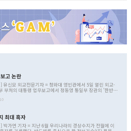
보고 논란
] 유신모 외교전문기자 = 청와대 영빈관에서 5일 열린 외교·
부 부처의 대통령 업무보고에서 정동영 통일부 장관의 '한반도
 구상'과 업무보고 발언이 논란을 빚고 있다. 이날 정 장관의
10
정부 내 조율을 거치지 않은 사안을 정책으로 추진하겠다고 공
는가 하면 사실 관계에 맞지 않은 설명도 있었다. 이재명 대통
로 신중을 기해 달라고 경고했고, 조현 외교부 장관은 '이상
지 최대 흑자
 근거한 비현실적 구상'이라는 비판을 내놨다. 그동안 정 장
책 관련 발언이 물의를 빚은 적은 여러 번 있지만 대통령과 유
] 박가연 기자 = 지난 6월 우리나라의 경상수지가 전월에 이
이 공개적으로 부정적 입장을 표명한 것은 이례적이다. 정 장