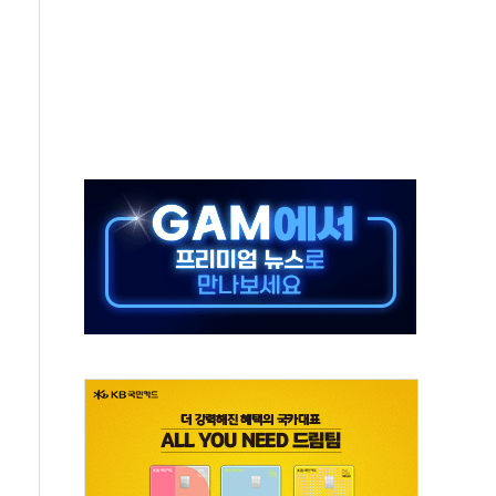
보는 일 없게"…'결혼 페널티' 22개 과제 손본다
터보트 전복…1명 사망·1명 실종
의 날 참석..."국제적 시민 연대로 목소리 내야"
 실종 60대 나흘만에 숨진 채 발견
 살해 10대 아들 체포
' 받아친 정청래…제주 연설서 신경전 고조