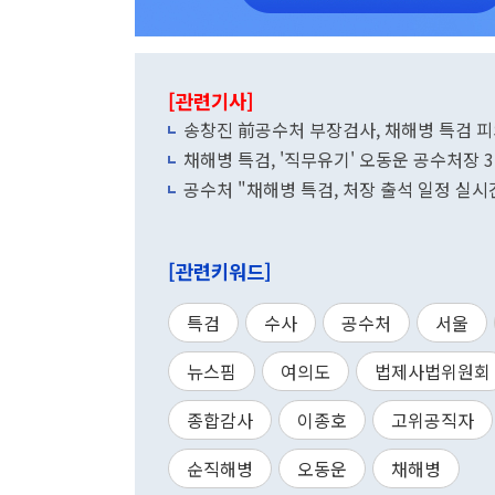
[관련기사]
송창진 前공수처 부장검사, 채해병 특검 피
채해병 특검, '직무유기' 오동운 공수처장 
공수처 "채해병 특검, 처장 출석 일정 실
[관련키워드]
특검
수사
공수처
서울
뉴스핌
여의도
법제사법위원회
종합감사
이종호
고위공직자
순직해병
오동운
채해병