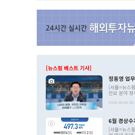
[뉴스핌 베스트 기사]
정동영 업무
[서울=뉴스핌
안보 분야 정
평화공존 발전
2026-08-06 06:
발언 중에는 
언한 것이 있
령은 공개적으
6월 경상수
주의적 희망에
관의 대북 정
[서울=뉴스핌
관 부처 장관