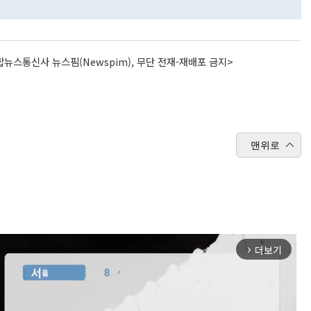
뉴스통신사 뉴스핌(Newspim), 무단 전재-재배포 금지>
맨위로
더보기
arrow_forward_ios