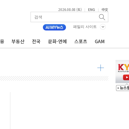
2026.08.08 (토)
ENG
中文
|
|
투입…고수온 양식장 복구·지원 '총력'
산사태 주의보'...경북도, 호우 피해·통제구간 없어
패밀리 사이트
%p' 차 재역전 성공...金 45.42% vs 鄭 44.56%
금융
부동산
전국
문화·연예
스포츠
GAM
·정청래·김민석 당대표 후보
 정청래에 승리...47.75% vs 42.08%
과 발표...김민석 47.75% 정청래 42.08%
표...김민석 45.09% 정청래 43.27% 송영길 11.63%
표...김민석 52.64% 정청래 39.89% 송영길 7.47%
0~8.14)
…공습 한계·탄약 부족 현실화
50㎜ 폭우…강원 동해안 강한 비 이어져
 환경미화원 수거차에 치여 사망
동…60대 남성 2명 숨져