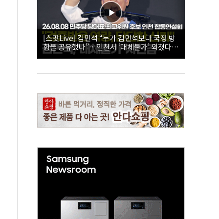
[스팟Live] 김민석 “누가 김민석보다 국정 방
향을 공유했나”…인천서 ‘대체불가’ 외쳤다 |
26.08.08 더불어민주당 당대표·최고위원 후
보 인천 합동연설회