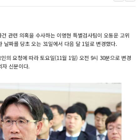
李대통령 "결혼 때문에 손해 
여수 오동도 인근 해상서 모
추미애, '위안부' 피해자 기림
망사건 관련 의혹을 수사하는 이명현 특별검사팀이 오동운 고위
인천 선재도 갯벌서 해루질 중
날짜를 당초 오는 31일에서 다음 달 1일로 변경했다.
인천서 말다툼 중 어머니 흉기
'화합' 꺼낸 김민석에 '뻔뻔
인의 요청에 따라 토요일(11월 1일) 오전 9시 30분으로 변경
의자 신분이다.