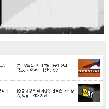
Mute
.AI
클라우드플레어 14% 급등해 신고
점...AI 지출 확대에 전망 상향
 동력의
[홍콩 대장주] 메이퇀② 실적은 고속 상
승, 밸류는 역대 저점