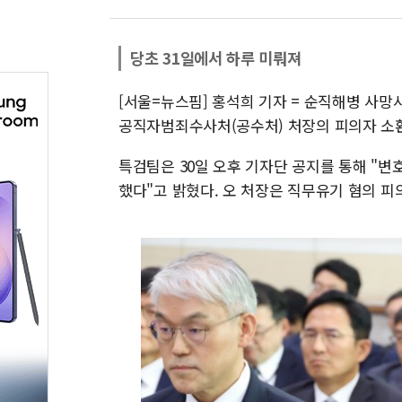
당초 31일에서 하루 미뤄져
[서울=뉴스핌] 홍석희 기자 = 순직해병 사
공직자범죄수사처(공수처) 처장의 피의자 소환 
특검팀은 30일 오후 기자단 공지를 통해 "변호
했다"고 밝혔다. 오 처장은 직무유기 혐의 피