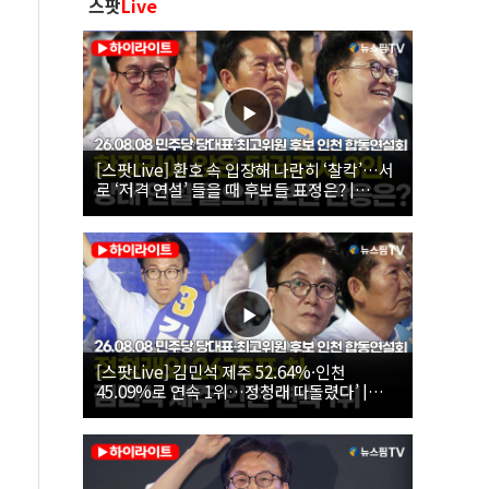
스팟
Live
[스팟Live] 환호 속 입장해 나란히 ‘찰칵’…서
로 ‘저격 연설’ 들을 때 후보들 표정은? |
26.08.08 더불어민주당 당대표·최고위원 후
보 인천 합동연설회
[스팟Live] 김민석 제주 52.64%·인천
45.09%로 연속 1위…정청래 따돌렸다’ |
26.08.08 더불어민주당 당대표·최고위원 후
보 인천 합동연설회