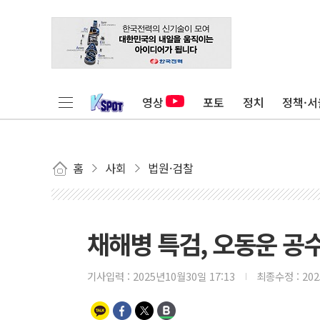
영상
포토
정치
정책·서
홈
사회
법원·검찰
채해병 특검, 오동운 공
기사입력 :
2025년10월30일 17:13
최종수정 :
20