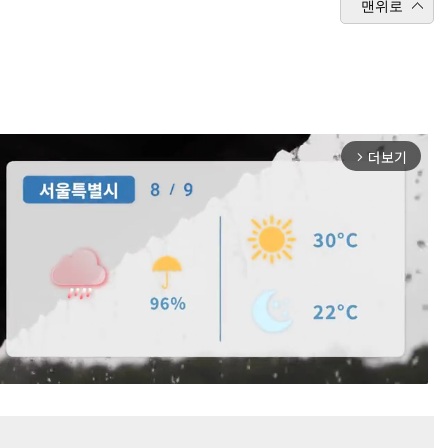
맨위로
더보기
arrow_forward_ios