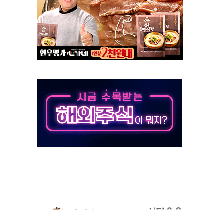
난간 붕괴…인명피해 없어
주역 찾는다...중기부, 장관 표창 후보자 모집
 신종 보이스피싱 기승…금감원 소비자경보
 아우른 통합노조 설립 추진