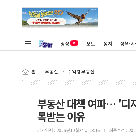
영상
포토
정치
정책·서
홈
부동산
수익형부동산
부동산 대책 여파… '디
목받는 이유
기사입력 :
2025년10월24일 13:16
최종수정 :
20