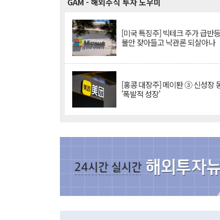
GAM
- 해외주식 투자 도우미
[미국 특징주] 빅테크 주가 급반등..
불안 잦아들고 낙관론 되살아나
[홍콩 대장주] 메이퇀 ③ 신성장
'폭발적 성장'