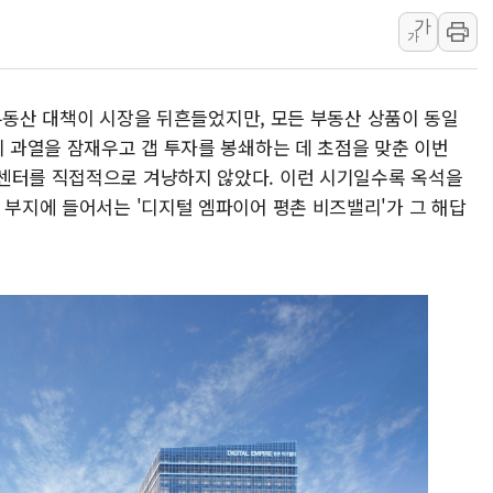
전남광주 남구 한 아파트 
가
가
지역 일자리·생활인구 늘린 
'상품권 사면 대출 가능'
SK하이닉스, 생산·사무직
5 부동산 대책이 시장을 뒤흔들었지만, 모든 부동산 상품이 동일
의 과열을 잠재우고 갭 투자를 봉쇄하는 데 초점을 맞춘 이번
센터를 직접적으로 겨냥하지 않았다. 이런 시기일수록 옥석을
 부지에 들어서는 '디지털 엠파이어 평촌 비즈밸리'가 그 해답