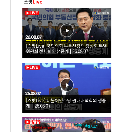
스팟
Live
[스팟Live] 국민의힘 부동산정책 정상화 특별
위원회 전체회의 생중계 | 26.08.07
[스팟Live] 더불어민주당 원내대책회의 생중
계｜26.08.07