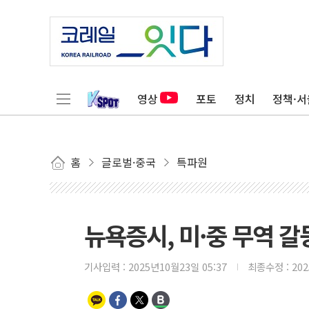
영상
포토
정치
정책·서
홈
글로벌·중국
특파원
뉴욕증시, 미·중 무역 갈
기사입력 :
2025년10월23일 05:37
최종수정 :
20