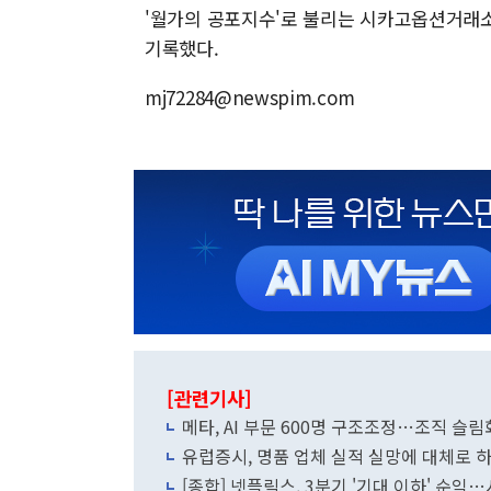
'월가의 공포지수'로 불리는 시카고옵션거래소(CB
기록했다.
mj72284@newspim.com
[관련기사]
메타, AI 부문 600명 구조조정…조직 슬
유럽증시, 명품 업체 실적 실망에 대체로
[종합] 넷플릭스, 3분기 '기대 이하' 순익