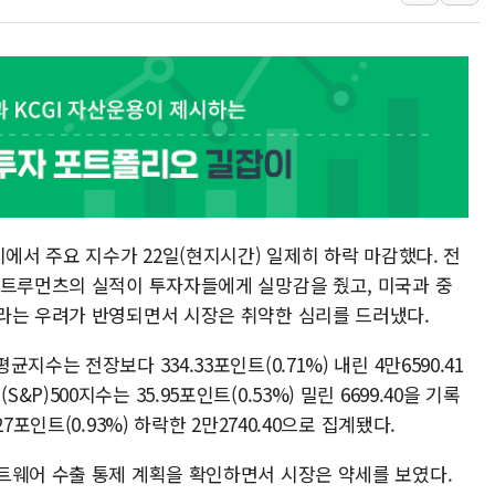
[특징주] 포스코퓨처엠, LFP 
HDC랩스, 'BUILD CON SUMM
와이즈버즈, 상반기 매출 245
배준영 의원 "거주 사용 형태에
[컨콜] 네이버, AI탭 월간 활성 
[컨콜] 네이버, "엔비디아와 공
美공화, 韓 '개정 정통망법'에 
시에서 주요 지수가 22일(현지시간) 일제히 하락 마감했다. 전
롯데쇼핑, 백화점이 이끈 반등..
스트루먼츠의 실적이 투자자들에게 실망감을 줬고, 미국과 중
합수본, '투표율 조작 의혹' 서
라는 우려가 반영되면서 시장은 취약한 심리를 드러냈다.
교원그룹 펫 프렌들리 호텔 '키녹'
벤처업계 "정부 세제개편안 환영.
수는 전장보다 334.33포인트(0.71%) 내린 4만6590.41
500지수는 35.95포인트(0.53%) 밀린 6699.40을 기록
최영근 한국전광 대표, ESG경
포인트(0.93%) 하락한 2만2740.40으로 집계됐다.
트웨어 수출 통제 계획을 확인하면서 시장은 약세를 보였다.