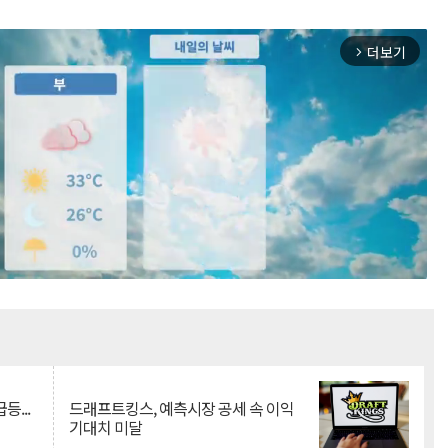
더보기
arrow_forward_ios
Mute
등...
드래프트킹스, 예측시장 공세 속 이익
기대치 미달