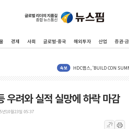
울
경제
사회
글로벌·중국
해외투자
산업
증권·
지방공기업 경영평가, 서울농수산식
속보
예천 실종신고 80대 남성 논둑서
"35초마다 중국과 통신"...美
한병도 "막말 정치를 좌시하지 
등 우려와 실적 실망에 하락 마감
원내대책회의 참석하는 한병도
AIA그룹, 12년 연속 MDRT 
25년10월23일 05:37
[컨콜] 네이버, 멤버십 연계 배송
가
가
[컨콜] 네이버 AI탭, 올해 안