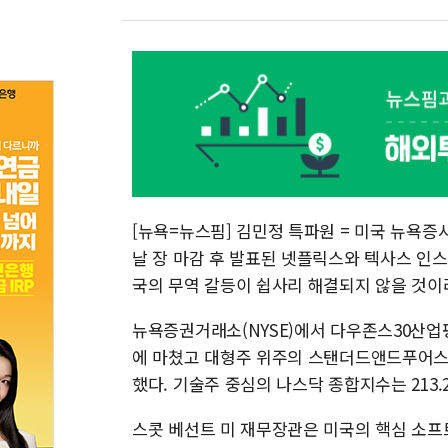
[뉴욕=뉴스핌] 김민정 특파원 = 미국 뉴욕증
날 장 마감 후 발표된 넷플릭스와 텍사스 인
국의 무역 갈등이 쉽사리 해결되지 않을 것이
뉴욕증권거래소(NYSE)에서 다우존스30산업평균지
에 마쳤고 대형주 위주의 스탠더드앤드푸어스(S&P)
했다. 기술주 중심의 나스닥 종합지수는 213.27
스콧 베선트 미 재무장관은 미국의 핵심 소프