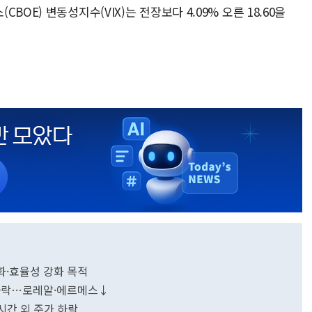
OE) 변동성지수(VIX)는 전장보다 4.09% 오른 18.60을
림화·효율성 강화 목적
 하락…로레알·에르메스↓
…시간 외 주가 하락