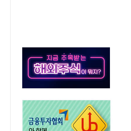
장기공급 합의에 7%대 급등
IT 2026' 참가
억원…순이익 흑자 전환
 따른 중과세는 과세 원칙 어긋나"
이용자수 1000만 돌파
고한 파트너십 이어갈 예정"
항의 서한…"표현의 자유 위협"
.2분기 영업이익 121% 급증
울·경기·충북 선관위 등 추가 압수수색
, 30일 2주년 기념 행사
..RSU 세제지원 긍정 검토되길"
영대상 환경부분 최우수상 수상