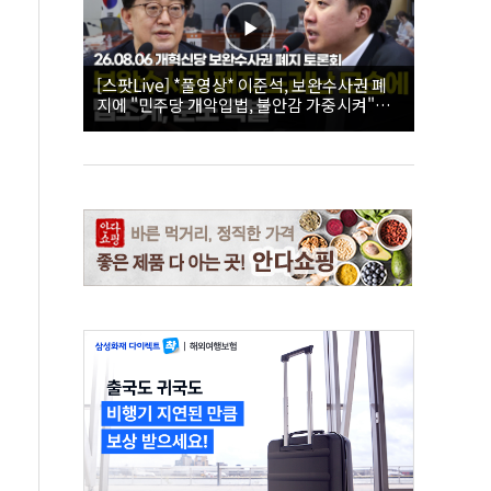
[스팟Live] *풀영상* 이준석, 보완수사권 폐
지에 "민주당 개악입법, 불안감 가중시켜"｜
26.08.06 개혁신당 보완수사권 폐지 토론회