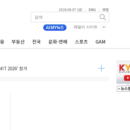
2026.08.07 (금)
ENG
中文
|
|
패밀리 사이트
금융
부동산
전국
문화·연예
스포츠
GAM
품공사 등 20곳 '최우수'...인천환경공단 등 '부진'
 숨진 채 발견
보안기업, 중국제 공유기서 '백도어' 발견
않겠다"
회원 수 세계 1위…국내 회원 34% 증가
 혜택 강화...새벽 배송 도입 예정
으로 부동산과 건강까지 영역 확장 예정