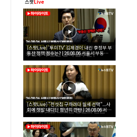
스팟
Live
[스팟Live] '투미TV' 김제경이 내린 李정부 부
동산 정책 점수는? | 26.08.06 서울시 부동산
대토론회
[스팟Live] "전셋집 구하려다 월세 선택"...사
회에 첫발 내디딘 청년의 한탄 | 26.08.06 서울
시 부동산 대토론회