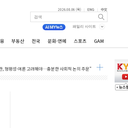
2026.08.06 (목)
ENG
中文
|
|
패밀리 사이트
금융
부동산
전국
문화·연예
스포츠
GAM
AI 자율비행 기술로 글로벌 방산 시장 공략"
파
제한, 형평성·여론 고려해야…충분한 사회적 논의 주문"
중구서 시내버스 등 3중 추돌·1명 부상
본방향 공감...현장 목소리 반영되길"
 오른다"…서울시 부동산 토론회서 쏟아진 우려
컵 파리서 개막
2차 회의"…주택 공급 방안 논의한다
2136억원
, 중고령층엔 안정을"…세대상생 일자리 특위 출범