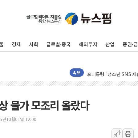
울
경제
사회
글로벌·중국
해외투자
산업
증권·
[IPO] 니어스랩 "피지컬 
한패스, 월 송금 60만건 돌
李대통령 "청소년 SNS 
속보
초등학교 앞서 '쾅'…대전 
중소기업계 "세제개편안 기
"전월세 대책 없고 집값만
상 물가 모조리 올랐다
배틀그라운드 모바일 월드
청와대 "내일 부동산 점검 
25년10월01일 12:00
케이피에프, 2분기 매출액 
가
가
국민통합위 "청년엔 기회를