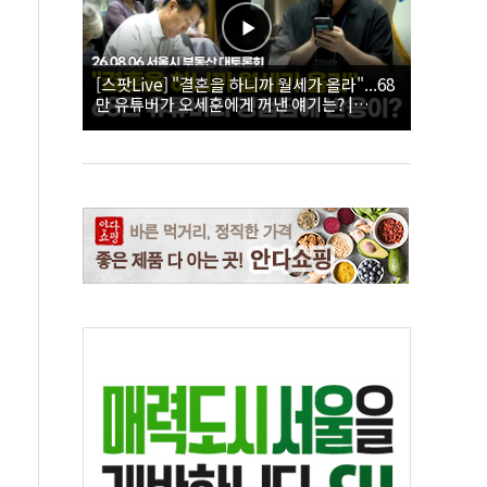
[스팟Live] "결혼을 하니까 월세가 올라"...68
만 유튜버가 오세훈에게 꺼낸 얘기는? |
26.08.06 서울시 부동산 대토론회