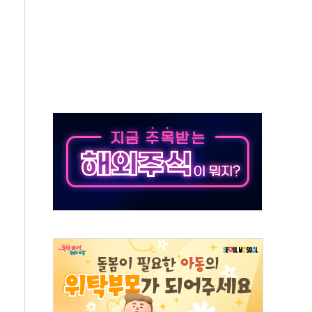
16% 증가…역대 2분기 최대 실적
용률 40%로 높인다…2040 RE100 속도
멸종위기종 밀수 조직 적발
미래세대와 전통문화 소통 자리, 꾸준히 만들겠다"
'…용산어린이정원 활용 놓고 충돌 예고
'놀부' 법원에 기업회생 신청
GAM - 맛보기편 (8/6)
흡수합병…비대면 영상서비스 경쟁력 강화
족 직업체험 프로그램 진행
F 도입 김 총리 지시'는 가짜뉴스…법적 조치"