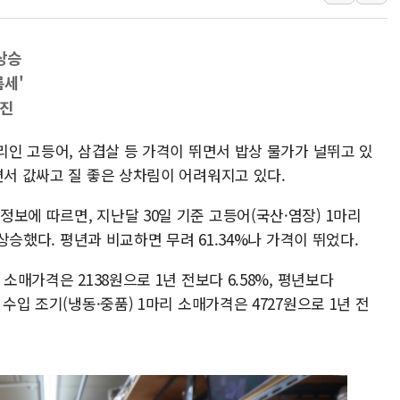
레드캡투어, 2분기 영업익 
HD건설기계, 재생에너지 사
 상승
아파트에 코브라가…검찰, 
름세'
윤영달 크라운해태 회장 "
추진
'주택 공급 vs 공원 보존
거리인 고등어, 삼겹살 등 가격이 뛰면서 밥상 물가가 널뛰고 있
부대찌개·보쌈 프랜차이즈 
면서 값싸고 질 좋은 상차림이 어려워지고 있다.
깊이가 다른 글로벌 투자 정보 
원포유, 그린비파트너스 
보에 따르면, 지난달 30일 기준 고등어(국산·염장) 1마리
 상승했다. 평년과 비교하면 무려 61.34%나 가격이 뛰었다.
넷마블문화재단, 임직원 가
김민석 측 "'레버리지 ET
소매가격은 2138원으로 1년 전보다 6.58%, 평년보다
 수입 조기(냉동·중품) 1마리 소매가격은 4727원으로 1년 전