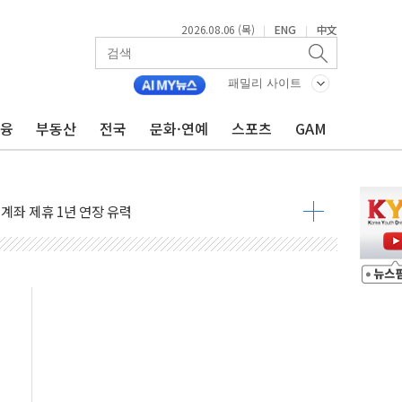
2026.08.06 (목)
ENG
中文
|
|
패밀리 사이트
금융
부동산
전국
문화·연예
스포츠
GAM
180억→3990억…인터넷뱅크 1·2위 '격전'
추행·스토킹 혐의 70대…경찰 불구속 입건
계좌 제휴 1년 연장 유력
하던 통신 3사…공정위에서 제동
서 화재 4개 동 전소…인명피해 없어
 SK하이닉스
코스피
서울지역본부 청년주택으로"…직원 사기 회복도 숙제
 최대매출…중간배당금 2000원으로 상향
일 박람회서 신규 채널 확보