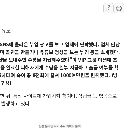
[뉴스핌 뉴스레터 Toda
가
가
인천공항 여객터미널,
해군, 독도 인근서 
등 유도
여권 내부서도 제기되
[단독] "입주민 갑질 
 SNS에 올라온 부업 광고를 보고 업체에 연락했다. 업체 담당
중국 최신판 '달(月) 
다며 볼펜을 만들거나 유튜브 영상을 보는 부업 등을 소개했다.
뉴인텍, 하반기 '전력
샷을 보내주면 수당을 지급해주겠다"며 VIP 그룹 미션에 초
션을 완료한 피해자에게 수당을 일부 지급하고 출금 여부를 확
듀오백 정관영 대표, 
하다며 속여 총 8천회에 걸쳐 1000여만원을 편취했다. (방
BGF리테일, 2분기 영
구성)
휴젤, 매출 2545억
고한 뒤, 특정 사이트에 가입시켜 참여비, 적립금 등 명목으로
 발생하고 있다.