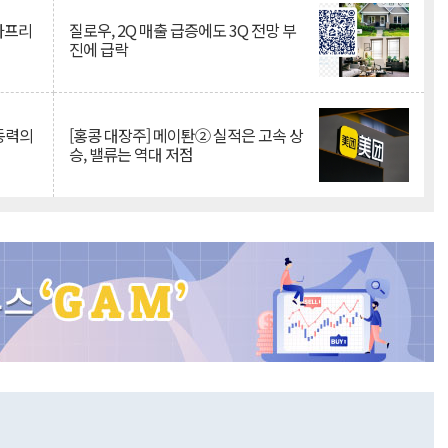
·아프리
질로우, 2Q 매출 급증에도 3Q 전망 부
진에 급락
 동력의
[홍콩 대장주] 메이퇀② 실적은 고속 상
승, 밸류는 역대 저점