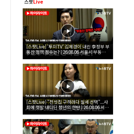
스팟
Live
[스팟Live] '투미TV' 김제경이 내린 李정부 부
동산 정책 점수는? | 26.08.06 서울시 부동산
대토론회
[스팟Live] "전셋집 구하려다 월세 선택"...사
회에 첫발 내디딘 청년의 한탄 | 26.08.06 서울
시 부동산 대토론회