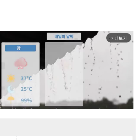
더보기
arrow_forward_ios
Mute