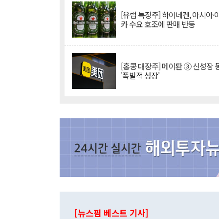
[유럽 특징주] 하이네켄, 아시아
카 수요 호조에 판매 반등
[홍콩 대장주] 메이퇀 ③ 신성장
'폭발적 성장'
[뉴스핌 베스트 기사]