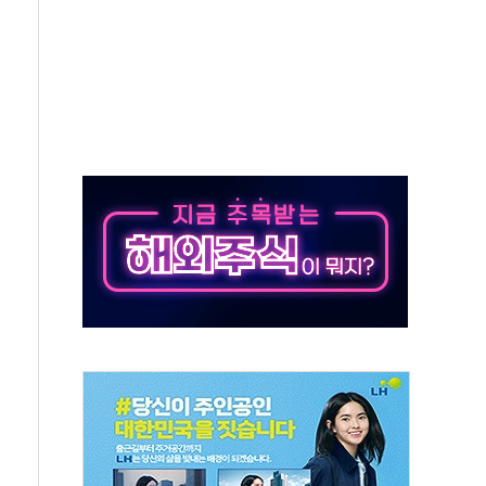
y ANDA] 8월 6일
 대형 미디어아트로 다채로운 볼거리 제공
동해영토수호훈련 비공개 실시
는 레버리지 책임론…정청래·조국, 김민석·靑에 공세
아니다"…원주 A아파트 '입주민 3인방' 정면 반박
지질도' 완성...달 어디에 어떤 광물이 있나 한눈에
용 커패시터' 사업 확대
자사주 추가 매입
업익 849억원…전년 比 22.3%↑
원·영업익 1037억원…상반기 역대 최대