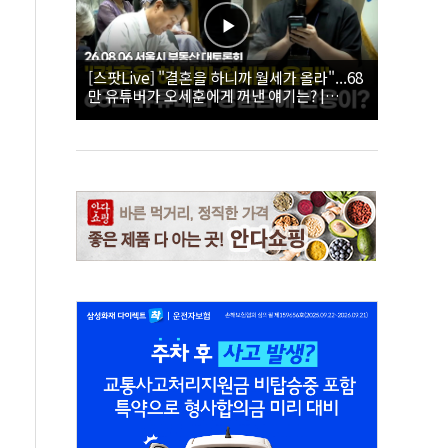
[스팟Live] "결혼을 하니까 월세가 올라"...68
만 유튜버가 오세훈에게 꺼낸 얘기는? |
26.08.06 서울시 부동산 대토론회