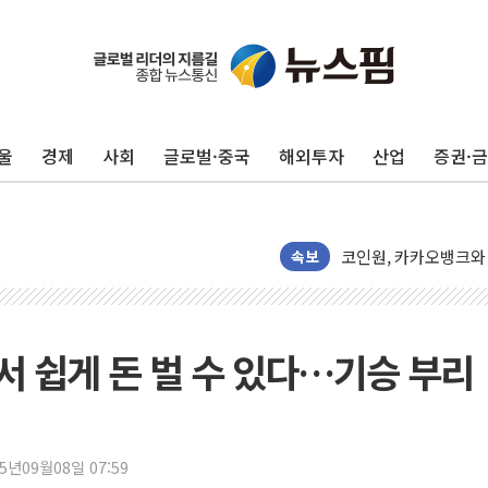
울
경제
사회
글로벌·중국
해외투자
산업
증권·
개인사업자대출 격차 9
지적 장애 여성 강제 
코인원, 카카오뱅크와 
속보
고객 탓하며 배상 피
파주 쇼핑백 제조 공장
10프로대 하락 마감한
서 쉽게 돈 벌 수 있다…기승 부리
4%대 하락 마감한 
이성훈 LH 사장 "
KT&G, 상반기 역대
25년09월08일 07:59
에이루트, 글로벌 리테