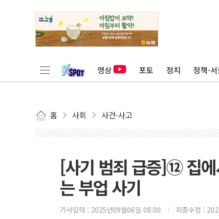
영상
포토
정치
정책·서
홈
사회
사건·사고
[사기 범죄 급증]⑫ 집에
는 부업 사기
기사입력 :
2025년09월06일 08:00
최종수정 :
20