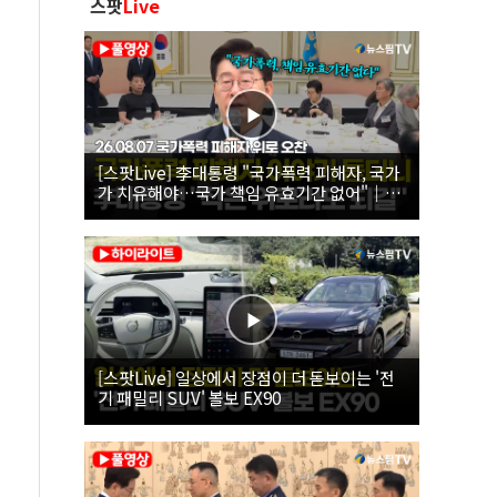
스팟
Live
[스팟Live] 李대통령 "국가폭력 피해자, 국가
가 치유해야…국가 책임 유효기간 없어"｜
26.08.07 국가폭력 피해자 위로 오찬
[스팟Live] 일상에서 장점이 더 돋보이는 '전
기 패밀리 SUV' 볼보 EX90