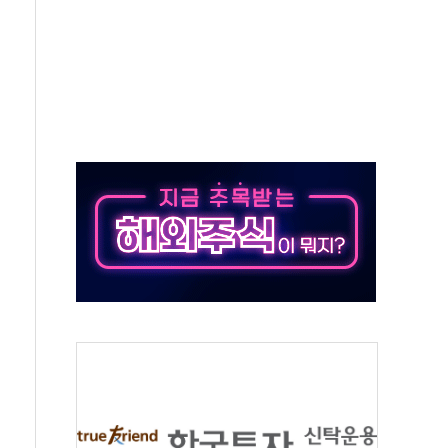
종자 7359명 끝까지 찾겠다"
 톤 낮춰
항시 '시끌'
름…수도권 집중 완화 전환점"
 주재… "전폭적 공급 확대·속도전 총력"
…美 태양광주 급등
해도 놀랍지 않아"
태양광 착공…여의도 1.6배 규모
...금융주 낙폭 커