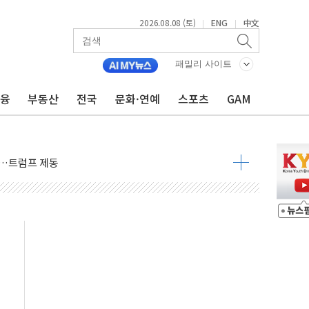
2026.08.08 (토)
ENG
中文
|
|
패밀리 사이트
금융
부동산
전국
문화·연예
스포츠
GAM
체결… 이스라엘·이란 위협에 맞설 자체 억지력 강화
 다음 주"
령…트럼프 제동
주일 이상 '올스톱'… 美 해상봉쇄 영향
개입했나" 촉각
용 쇼크에 반도체주 '활짝'
우려 후퇴…나스닥 선물 1%대 상승
…9월 금리 인상 기대 후퇴
체결
라우드플레어·태양광주↑ VS 트레이드데스크·웬디스↓