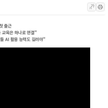
보훈부, 미 DPAA와 MOU… "6·25 미군 실
가
트럼프 "금리 내려야"…파월 때와 달리 워시엔
가
특정 정치인 측근 포항시 정책특보 내정설...포
李 "해남 태양광, 대한민국 다음 100년 밑거
첫 출근
李 대통령, '6시간 마라톤 부동산 2차 회의'
 교육은 하나로 연결"
트럼프, 中 겨냥 폴리실리콘 관세 15% 부과
 AI 활용 능력도 길러야"
[사진] 빈살만과 에르도안의 만남
이란와이어 "이란 최고지도자 위독…곧 사망
남동발전, 해남군에 국내 최대 규모 400MW 
[인도증시] 중동 불안 속 유가 상승에 소폭 하락