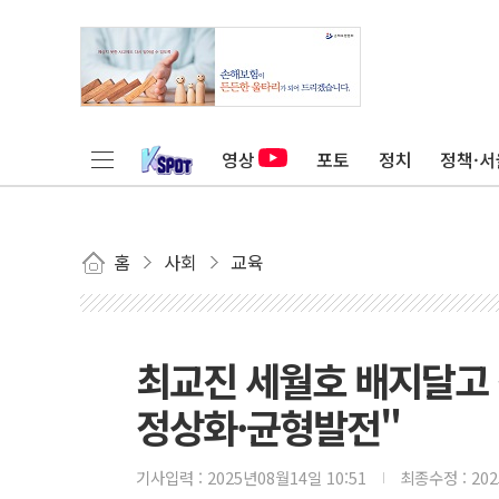
영상
포토
정치
정책·서
홈
사회
교육
최교진 세월호 배지달고 
정상화·균형발전"
기사입력 :
2025년08월14일 10:51
최종수정 :
20