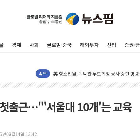
울
경제
사회
글로벌·중국
해외투자
산업
증권·
[종합] 이슬람 수니파 3국, '공동방위협정' 
트럼프, 백신·자폐증 행정명령 검토…"이르면
美 항소법원, 백악관 무도회장 공사 중단 명
속보
이란의 핵심 원유 수출항 '하르그섬', 최근 1
美 고용 쇼크에 엔화 장중 급등…시장은 "또 
[AI MY 뉴스] 뉴욕 반도체주 프리뷰...美 고
첫출근…"'서울대 10개'는 교육
뉴욕증시 프리뷰, 美 고용 쇼크에 금리 인상 
[종합] 美 7월 고용 2만3000명 감소 '쇼크'
[사진] 이슬람 수니파 3개국, 공동방위협정 
뉴욕증시 개장 전 특징주...아틀라시안·클
25년08월14일 13:42