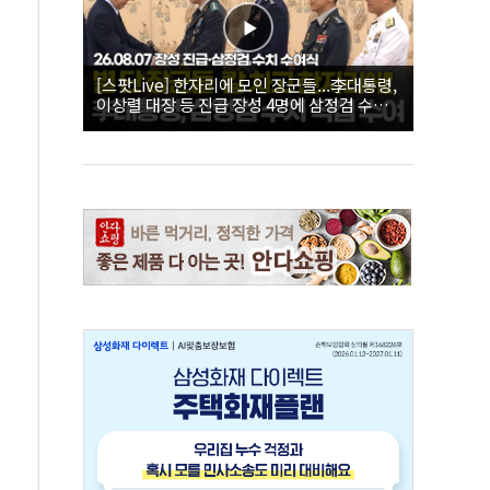
[스팟Live] 한자리에 모인 장군들...李대통령,
이상렬 대장 등 진급 장성 4명에 삼정검 수치
직접 수여｜26.08.07 장성 진급·삼정검 수치
수여식