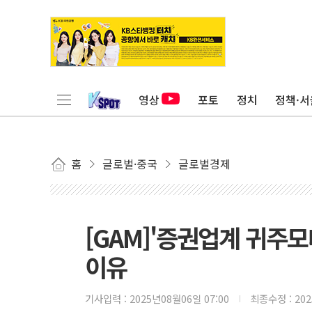
영상
포토
정치
정책·서
홈
글로벌·중국
글로벌경제
[GAM]'증권업계 귀주
이유
기사입력 :
2025년08월06일 07:00
최종수정 :
20