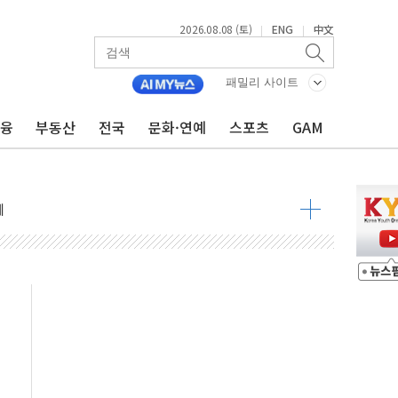
2026.08.08 (토)
ENG
中文
|
|
 정청래 격차 확대'
패밀리 사이트
타진
금융
부동산
전국
문화·연예
스포츠
GAM
최고치
 요구
낮아지며 상승… STOXX 600 지수는 나흘 연속 최고치
세
엘·이란 위협에 맞설 자체 억지력 강화
동
톱'… 美 해상봉쇄 영향
각
체주 '활짝'
스닥 선물 1%대 상승