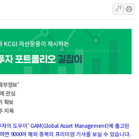
가
[종합] 美 7월 고용 2만3000명 감소 '쇼크'…9월 금리 인
가
[사진] 이슬람 수니파 3개국, 공동방위협정 체결
뉴욕증시 개장 전 특징주...아틀라시안·클라우드플레어
보훈부, 미 DPAA와 MOU… "6·25 미군 실종자 7359명
트럼프 "금리 내려야"…파월 때와 달리 워시엔 톤 낮춰
특정 정치인 측근 포항시 정책특보 내정설...포항시 '시끌'
李 "해남 태양광, 대한민국 다음 100년 밑거름…수도권 집
재부정보'
에 관심
위 확보
주 지목
의 도우미' GAM(Global Asset Management)에 출고된
하면 9000여 해외 종목의 프리미엄 기사를 보실 수 있습니다.