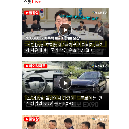
스팟
Live
[스팟Live] 李대통령 "국가폭력 피해자, 국가
가 치유해야…국가 책임 유효기간 없어"｜
26.08.07 국가폭력 피해자 위로 오찬
[스팟Live] 일상에서 장점이 더 돋보이는 '전
기 패밀리 SUV' 볼보 EX90