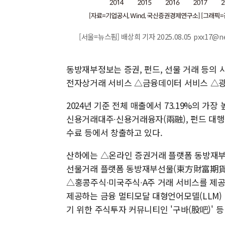
[서울=뉴스핌] 배상희 기자 2025.08.05 pxx17@n
동방재부정보는 증권, 펀드, 선물 거래 등의
전자상거래 서비스 △금융데이터 서비스 △광
2024년 기준 전체 매출에서 73.19%의 가
신용거래대주∙신용거래융자(兩融), 펀드 대행
수료 등에서 창출하고 있다.
산하에는 △온라인 증권거래 플랫폼 동방재부
선물거래 플랫폼 동방재부선물(東方財富期貨) 
△홍콩주식∙미국주식∙A주 거래 서비스를 제
제공하는 금융 멀티모달 대형언어모델(LLM)
기 위한 주식투자 커뮤니티인 '구바(股吧)' 