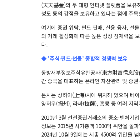
(天天基金)의 두 대형 인터넷 플랫폼을 보유하
성도 등의 강점을 보유하고 있다는 점에 주목
여기에 증권 위탁, 펀드 판매, 신용 융자, 선물
의 거래 활성화에 따른 높은 성장 잠재력을 
다.
◆ '주식∙펀드∙선물' 종합적 경쟁력 보유
동방재부정보주식유한공사(東方財富信息股份有限
간 중국을 대표하는 온라인 자산관리 및 증권
본사는 상하이(上海)시에 위치해 있으며 베이징(
양저우(揚州), 라싸(拉薩), 홍콩 등 여러 지
2010년 3월 선전증권거래소의 중소∙벤처기
정보는 2015년 시가총액 1000억 위안을 
2024년 10월 9일에는 시총 4500억 위안을