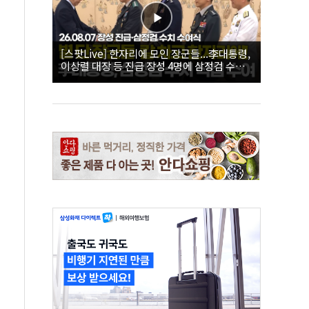
[스팟Live] 한자리에 모인 장군들...李대통령,
이상렬 대장 등 진급 장성 4명에 삼정검 수치
직접 수여｜26.08.07 장성 진급·삼정검 수치
수여식