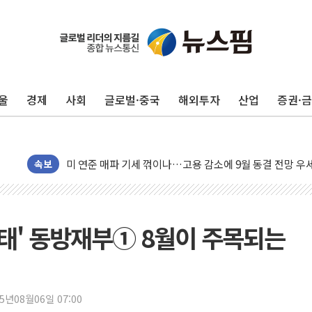
민주, 오늘 제주·인천 경선 결과 발표...'김민석 재역전 vs
한상협, 업계 개인정보 보안 새판 짠다…'자율규제단체' 
울
경제
사회
글로벌·중국
해외투자
산업
증권·
뉴욕증시, 고용 쇼크에 금리 인상 우려 후퇴…S&P500 
트럼프, 쿡 연준 이사 해임 재추진…"26일까지 의혹 소명"
유럽증시, 美 고용 예상 밖 부진에 연준 금리 인상 가능성 
미 연준 매파 기세 꺾이나…고용 감소에 9월 동결 전망 우
속보
[종합] 이슬람 수니파 3국, '공동방위협정' 체결… 이스라
트럼프, 백신·자폐증 행정명령 검토…"이르면 다음 주"
美 항소법원, 백악관 무도회장 공사 중단 명령…트럼프 제
모태' 동방재부① 8월이 주목되는
이란 핵심 원유 수출항 '하르그섬', 최근 1주일 이상 '올스
美 고용 쇼크에 엔화 장중 급등…시장은 "또 개입했나" 촉
[AI MY 뉴스] 뉴욕 반도체주 프리뷰...美 고용 쇼크에 반도
25년08월06일 07:00
뉴욕증시 프리뷰, 美 고용 쇼크에 금리 인상 우려 후퇴…나