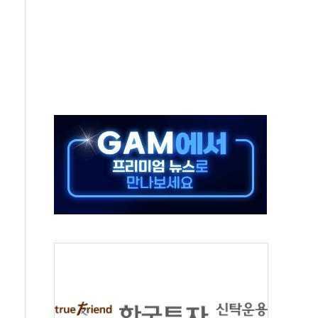
상 기대 후퇴
·태양광주↑ VS 트레이드데스크·웬디스↓
 끝까지 찾겠다"
중 완화 전환점"