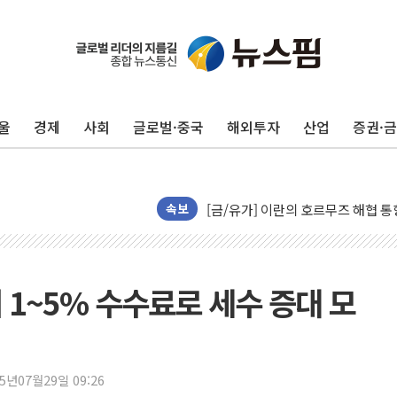
트럼프, '원정출산 시민권 차단' 
트럼프 "이란전 조만간 끝날 것"…
울
경제
사회
글로벌·중국
해외투자
산업
증권·
현대리바트, 원가 개선으로 실적 방
"세금 부담 덜자"…비거주 1주택자
세금 부담 커진 고가 1주택자…맞
[금/유가] 이란의 호르무즈 해협 통
속보
뉴욕증시, 유가·금리 부담에 하락…
이란, 오만과 호르무즈 해협 재개방 
[민주 당권주자 일정] 송영길·정청래
치 1~5% 수수료로 세수 증대 모
李대통령, 오늘 부동산 정책 점검 
[오늘의 정치일정] 8월 7일(금)
[오늘의 국회일정] 상임위·세미나·기
25년07월29일 09:26
이란, 美·이스라엘 선박 호르무즈 