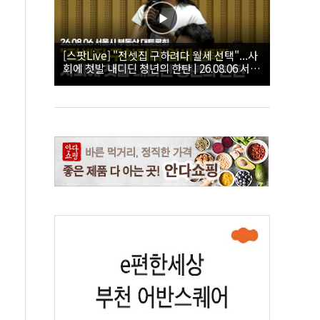
[스팟Live] "전셋집 구하려다 월세 선택"...사
회에 첫발 내디딘 청년의 한탄 | 26.08.06 서울
시 부동산 대토론회