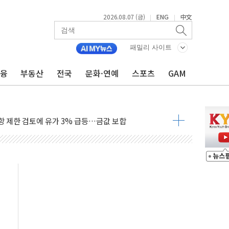
2026.08.07 (금)
ENG
中文
|
|
행정명령 서명…출생시민권 제한 재시동
패밀리 사이트
군수품 부족설 일축 "막대한 무기 보유"
금융
부동산
전국
문화·연예
스포츠
GAM
어…다음 과제는 '외형 확대'
 귀환 조짐에 전월세시장 '긴장'
교환·재매수·다운사이징 '저울질'
항 제한 검토에 유가 3% 급등…금값 보합
다우 5거래일 랠리 '마침표'
합의 막바지.."美와 직접 협상 없어"
·김민석 후보 - 8월 7일
2차 회의…주택 공급 대책 막바지 조율할 듯
자회견·주요 정당 - 8월 7일
통항 제한 추진…美 "통행 막을 권한 없어"