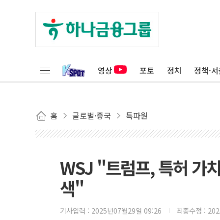
영상
포토
정치
정책·서
홈
글로벌·중국
특파원
WSJ "트럼프, 특허 가
색"
기사입력 :
2025년07월29일 09:26
최종수정 :
20