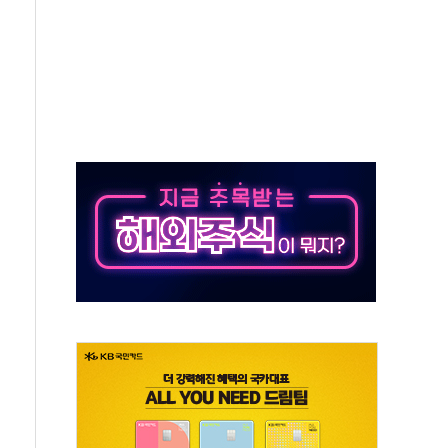
분 상승… "2분기 기업 순이익 21% 증가" 전망
으로 나토 회원국 공격 검토… 거짓 깃발 작전"
 재회…로봇·AI 데이터센터·모빌리티 구체화
나·아이온큐·도어대시↑ VS 샌디스크·피그마·앱러빈↓
급 반대…상법·자본시장법 개정 논의"
주 차익실현 속 혼조세...웨스턴디지털·샌디스크↓
사에 긴급 안보 점검회의