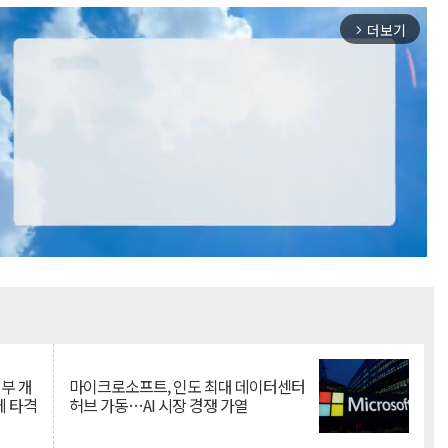
더보기
arrow_forward_ios
Mute
뇌부 개
마이크로소프트, 인도 최대 데이터센터
에 타격
허브 가동…AI 시장 경쟁 가열