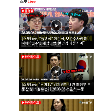
스팟
Live
[스팟Live] *풀영상* 이준석, 보완수사권 폐
지에 "민주당 개악입법, 불안감 가중시켜"｜
26.08.06 개혁신당 보완수사권 폐지 토론회
[스팟Live] '투미TV' 김제경이 내린 李정부 부
동산 정책 점수는? | 26.08.06 서울시 부동산
대토론회