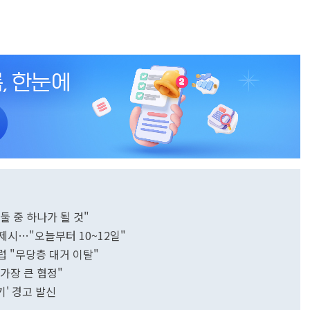
둘 중 하나가 될 것"
 제시…"오늘부터 10~12일"
럽 "무당층 대거 이탈"
 가장 큰 협정"
기' 경고 발신