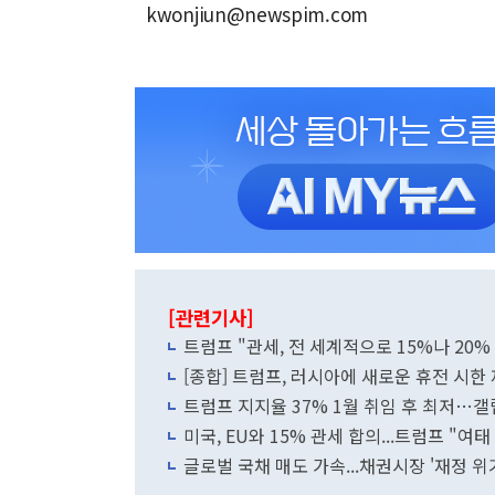
kwonjiun@newspim.com
[관련기사]
트럼프 "관세, 전 세계적으로 15%나 20% 
[종합] 트럼프, 러시아에 새로운 휴전 시한
트럼프 지지율 37% 1월 취임 후 최저…갤
미국, EU와 15% 관세 합의...트럼프 "여태
글로벌 국채 매도 가속...채권시장 '재정 위