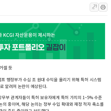
가
유럽증시, 견조한 실적 소화하며 대부
가
리투아니아 국방 "러, 우크라 드론
구광모, 내주 실리콘밸리서 젠슨 황
뉴욕증시 개장 전 특징주...모더
김정관 장관 "영업이익 N% 성과
뉴욕증시 프리뷰, 미 주가선물 AI
청와대, 북한 단거리 탄도미사일 발
거셀 듯
럼프 행정부가 수십 조 원대 수익을 올리기 위해 특허 시스템
으로 알려져 논란이 예상된다.
 상무부 관계자들이 특허 보유자에게 특허 가치의 1~5% 수준
논의 중이며, 해당 논의는 정부 수입 확대와 재정 적자 축소를
관이 주도 중이라고 보도했다.