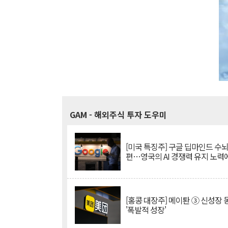
GAM
- 해외주식 투자 도우미
[미국 특징주] 구글 딥마인드 수
편…영국의 AI 경쟁력 유지 노력
[홍콩 대장주] 메이퇀 ③ 신성장
'폭발적 성장'