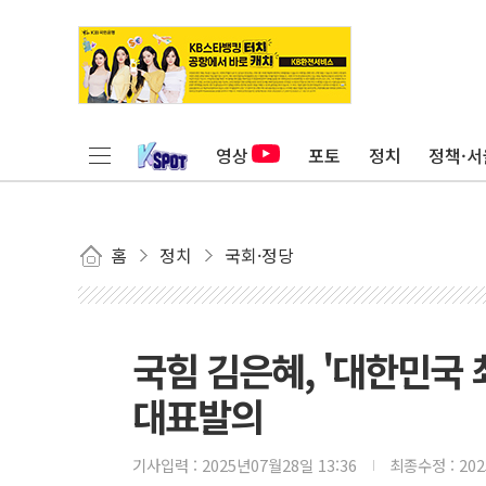
영상
포토
정치
정책·서
홈
정치
국회·정당
국힘 김은혜, '대한민국 
대표발의
기사입력 :
2025년07월28일 13:36
최종수정 :
20