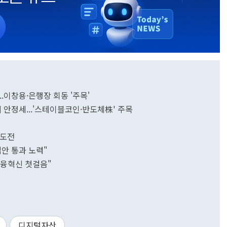
.이창용·은행장 회동 '주목'
 안정세...'스테이블코인·반도체株' 주목
속도전
법안 통과 노력"
금융혁신 첫걸음"
디지털자산