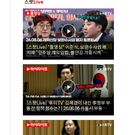
스팟
Live
[스팟Live] *풀영상* 이준석, 보완수사권 폐
지에 "민주당 개악입법, 불안감 가중시켜"｜
26.08.06 개혁신당 보완수사권 폐지 토론회
[스팟Live] '투미TV' 김제경이 내린 李정부 부
동산 정책 점수는? | 26.08.06 서울시 부동산
대토론회