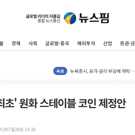
트럼프 "이란전 조만간 끝날 것"…
현대리바트, 원가 개선으로 실적 방
"세금 부담 덜자"…비거주 1주택자
울
경제
사회
글로벌·중국
해외투자
산업
증권·
세금 부담 커진 고가 1주택자…맞
[금/유가] 이란의 호르무즈 해협 통
뉴욕증시, 유가·금리 부담에 하락…
이란, 오만과 호르무즈 해협 재개방 
속보
[민주 당권주자 일정] 송영길·정청래
李대통령, 오늘 부동산 정책 점검 
[오늘의 정치일정] 8월 7일(금)
최초' 원화 스테이블 코인 제정안
[오늘의 국회일정] 상임위·세미나·기
이란, 美·이스라엘 선박 호르무즈 
유럽증시, 견조한 실적 소화하며 대부
25년07월28일 14:28
리투아니아 국방 "러, 우크라 드론