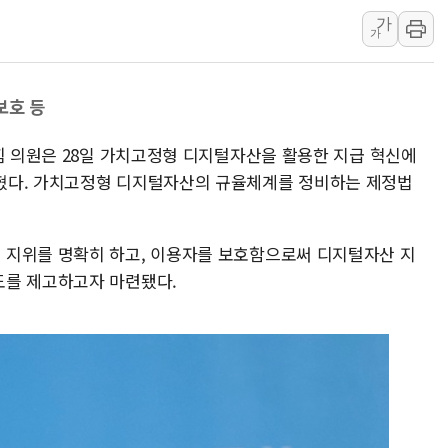
가
구광모, 내주 실리콘밸리서 젠슨 황
가
뉴욕증시 개장 전 특징주...모더
김정관 장관 "영업이익 N% 성과
보호 등
뉴욕증시 프리뷰, 미 주가선물 AI
청와대, 북한 단거리 탄도미사일 발
힘 의원은 28일 가치고정형 디지털자산을 활용한 지급 혁신에
금값 7주 만에 최고…美 고용 둔화
혔다. 가치고정형 디지털자산의 규율체계를 정비하는 제정법
 지위를 명확히 하고, 이용자를 보호함으로써 디지털자산 지
도를 제고하고자 마련됐다.