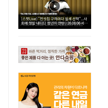
[스팟Live] "전셋집 구하려다 월세 선택"...사
회에 첫발 내디딘 청년의 한탄 | 26.08.06 서울
시 부동산 대토론회