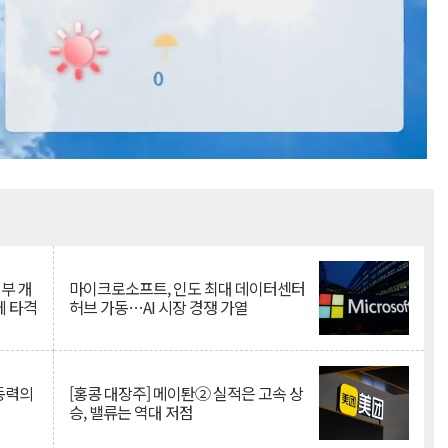
Mute
뇌부 개
마이크로소프트, 인도 최대 데이터센터
에 타격
허브 가동…AI 시장 경쟁 가열
 동력의
[홍콩 대장주] 메이퇀② 실적은 고속 상
승, 밸류는 역대 저점