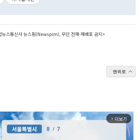
뉴스통신사 뉴스핌(Newspim), 무단 전재-재배포 금지>
맨위로
더보기
arrow_forward_ios