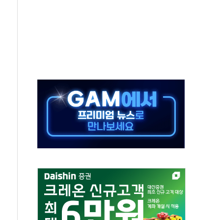
 재회…로봇·AI 데이터센터·모빌리티 구체화
나·아이온큐·도어대시↑ VS 샌디스크·피그마·앱러빈↓
급 반대…상법·자본시장법 개정 논의"
주 차익실현 속 혼조세...웨스턴디지털·샌디스크↓
사에 긴급 안보 점검회의
·호르무즈 재개방 기대에 강세