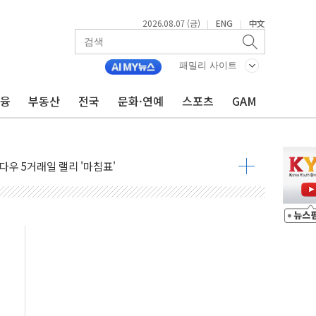
2026.08.07 (금)
ENG
中文
|
|
군수품 부족설 일축 "막대한 무기 보유"
어…다음 과제는 '외형 확대'
패밀리 사이트
 귀환 조짐에 전월세시장 '긴장'
금융
부동산
전국
문화·연예
스포츠
GAM
교환·재매수·다운사이징 '저울질'
항 제한 검토에 유가 3% 급등…금값 보합
다우 5거래일 랠리 '마침표'
합의 막바지.."美와 직접 협상 없어"
·김민석 후보 - 8월 7일
2차 회의…주택 공급 대책 막바지 조율할 듯
자회견·주요 정당 - 8월 7일
통항 제한 추진…美 "통행 막을 권한 없어"
분 상승… "2분기 기업 순이익 21% 증가" 전망
으로 나토 회원국 공격 검토… 거짓 깃발 작전"