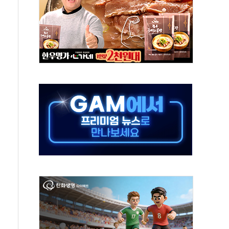
다"…LG유플러스, AI 홈네트워크 구현 첫발
영하 30도 극저온 난방기술 개발한다
총리비서실
 모집…지역 크리에이터 확대
 이상무"…김회천 사장, 원전 현장점검
독 강화' 2개 법 대표 발의
 페널티 만든 건 이 정권…신생아 특례 대출까지 줄여"