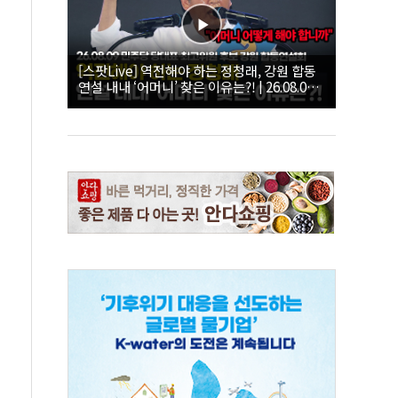
[스팟Live] 역전해야 하는 정청래, 강원 합동
연설 내내 ‘어머니’ 찾은 이유는?! | 26.08.09
더불어민주당 당대표·최고위원 후보 강원 합
동연설회