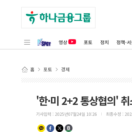
영상
포토
정치
정책·서
홈
포토
경제
'한·미 2+2 통상협의'
기사입력 :
2025년07월24일 10:26
최종수정 :
20