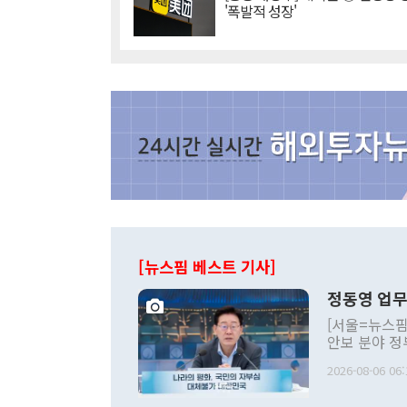
'폭발적 성장'
[뉴스핌 베스트 기사]
정동영 업무
[서울=뉴스핌
안보 분야 정
평화공존 발전
2026-08-06 06:
발언 중에는 
언한 것이 있