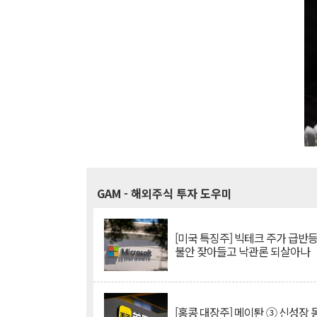
GAM
- 해외주식 투자 도우미
[미국 특징주] 빅테크 주가 급반등..
불안 잦아들고 낙관론 되살아나
[홍콩 대장주] 메이퇀 ③ 신성장