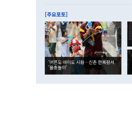
를 기록해 전
관은 업무보고
는 배당수입
주의에 근거한
줄면서 25억
[주요포토]
라며 "여러분
억1000만달
이 9월 러시
였던 올해 3
며 "정부 차
인의 해외투자
은 "그것은 
각각 증가했다
잘랐다. 정 
국인의 국내 
않았다는 점에
감소하며 전월
사합의 복원,
경신했다. 외
권이라는 지적
분기 말 만기
뒤 "여기 업
다. 내국인의
'어른도 아이도 시원…신촌 한복판서
부의 한 소식
다. eoyn2@
'물총놀이'
를 거쳐 결정
련 부처 장관
하고 대통령의
한 문제"라고 지적했다. 이재명 대통령이
외교 국방 등
2026.08.05 ◆시대착오적 접근, 대북 인식 오류 더욱 문제인 것은 정 장관
의 이같은 주
실과 다른 인
격히 변화하고
못하고 있다는
되뇌는 것은 