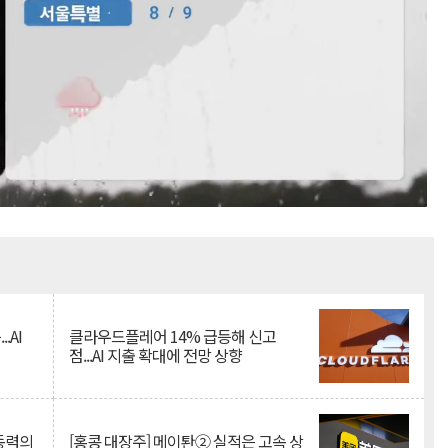
Mute
.AI
클라우드플레어 14% 급등해 신고
점...AI 지출 확대에 전망 상향
 동력의
[홍콩 대장주] 메이퇀② 실적은 고속 상