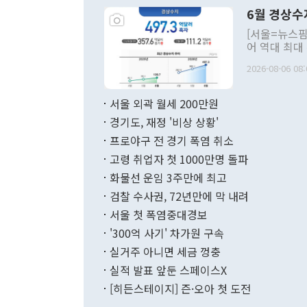
령은 공개적으
6월 경상수
주의적 희망에
관의 대북 정
[서울=뉴스핌
관 부처 장관
어 역대 최대
관의 무리한 
출 호조로 월
다. [정동영 통일부 장관이 지난달 23일 오후 서울 종로구 정부서울청사에
2026-08-06 08:
료=한국은행] 한국은행이 6일 발표한 '2026년 6월 국제수지(잠정)'에
서 취임 1주년 
면 지난 6월
부 장관 권한
1000만달러
서울 외곽 월세 200만원
발전 구상'을
이에 따라 올
적 갈등 해결
경기도, 재정 '비상 상황'
했다. 경상수
결과 혐오의 
9000만달러
프로야구 전 경기 폭염 취소
년간의 CVI
지 기준 상품
고령 취업자 첫 1000만명 돌파
무너졌다고도 
며 월간 기준
현실을 바꾸는
달러로 38.
화물선 운임 3주만에 최고
를 평화 체제
196.9% 급
검찰 수사권, 72년만에 막 내려
함께 4자 대
수출은 160
지만 이 대통
서울 첫 폭염중대경보
(18.6%) 
화공존 정책이
했다. 통관 기
'300억 사기' 차가원 구속
다"고 지적했
(16.4%)
투리가 잡혀 
실거주 아니면 세금 껑충
월(-10억9
쁜 상황이 초
증가와 유류할
실적 발표 앞둔 스페이스X
9·19 군사
기록했지만 
[히든스테이지] 즌·오아 첫 도전
"우리의 선의
로 전환됐다.
으로 약간의 의문