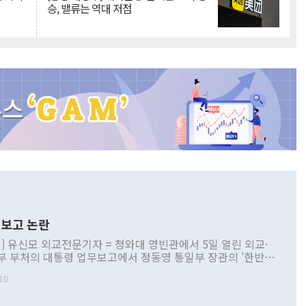
승, 밸류는 역대 저점
보고 논란
] 유신모 외교전문기자 = 청와대 영빈관에서 5일 열린 외교·
부 부처의 대통령 업무보고에서 정동영 통일부 장관의 '한반도
 구상'과 업무보고 발언이 논란을 빚고 있다. 이날 정 장관의
10
정부 내 조율을 거치지 않은 사안을 정책으로 추진하겠다고 공
는가 하면 사실 관계에 맞지 않은 설명도 있었다. 이재명 대통