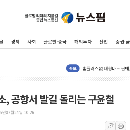
정재헌 CEO, SKT 장기고
최태원, 노소영에 9440
울
경제
사회
글로벌·중국
해외투자
산업
증권·
하나금융, 명동 소상공인에 
인천시 광복절 현수막 '태
병무청, 보충역 전면 손질…
홈플러스發 대형마트 판매,
속보
윤준병·이해민 의원, '정부
'호우·산사태 주의보' 울진 
여야, 황희 '버스 하우스' 
 취소, 공항서 발길 돌리는 구윤철
풀무원재단, '국제과학연극제
현대그린푸드 '텍사스로드하
25년07월24일 10:26
與 "세제개편안 8월 말 당
가
가
경인고속도로서 차량 4대 연