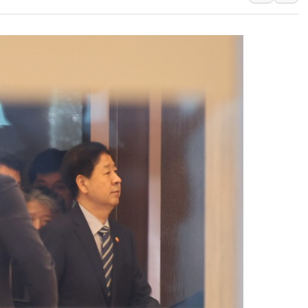
"AI가 먼저 알아채고 고친
삼성전자, 美국립연구소와 
[인사] 국무조정실·국무
롯데백화점, 앰배서더 2기
한수원 "폭염 속 전력수급
박형수 의원 '선관위 견제·감
장동혁, 李 대통령에 "결혼