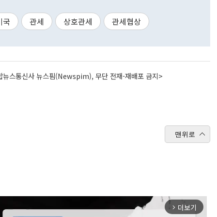
미국
관세
상호관세
관세협상
뉴스통신사 뉴스핌(Newspim), 무단 전재-재배포 금지>
맨위로
더보기
arrow_forward_ios