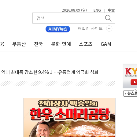
2026.08.09 (일)
ENG
中文
|
|
객 400명 맞이…"마음 잇는 시간 되길"
패밀리 사이트
억 지급 확정되나…재상고 앞두고 막판 셈법
금융
부동산
전국
문화·연예
스포츠
GAM
'행복상자' 전달
극기 거꾸로' 논란…이틀만에 철거
 예술·체육요원 최대 33% 감축
 역대 최대폭 감소한 9.4%↓…유통업계 양극화 심화
 특사'로 콜롬비아 대통령 취임식 참석
시간당 30mm 강한 비...호우 피해 없어
공방…野 "청년 우롱 기괴" vs 與 "송구한 해프닝"
 2026'서 어린이 과학연극 2편 수상
우스' 잠실점, 직장인 핫플레이스로 부상
정 조율 완료…초고가·비거주 1주택 등 여론 수렴"
쇄 추돌…7세 남아 등 4명 부상