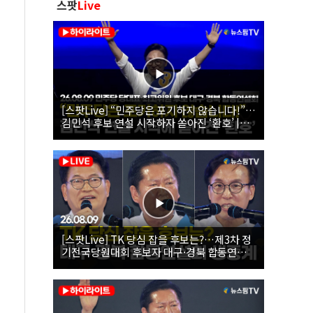
스팟
Live
[스팟Live] “민주당은 포기하지 않습니다!”…
김민석 후보 연설 시작하자 쏟아진 ‘환호’ |
26.08.09 더불어민주당 당대표·최고위원 후
보 대구·경북 합동연설회
[스팟Live] TK 당심 잡을 후보는?…제3차 정
기전국당원대회 후보자 대구·경북 합동연설
회 생중계 | 26.08.09