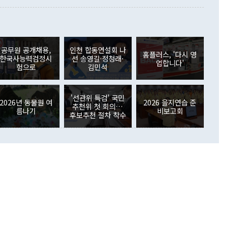
월(21억7000만달러)보다 흑자 폭이 확대됐다. 배당소득수지
 사후 브리핑에서 정 장관이 언급한 '4자 회담'에 대해 "이상
이 늘어난 데다 전월 분기배당에 따른 기저효과로 배당지급이
 어떤 희망이라 하더라도 그건 아직 조율되지 않은 방법"이
6000만달러 흑자를 나타냈다. 금융계정 순자산은 6월 중 467
들께서 디스카운트해 주시면 좋겠다"고 선을 그었다. 정 장관
러 증가해 월간 기준 역대 최대 증가 폭을 기록했다. 종전 최대
아 블라디보스토크에서 열리는 '동방경제포럼(EEF)'을 언급하
월(369억9000만달러)을 넘어선 것이다. 직접투자에서는 내국
원에서 (참석을) 검토하고 있다"고 발언한 데 대해서도 조 장관
가 80억1000만달러, 외국인의 국내투자가 46억3000만달러
공무원 공개채용,
인천 합동연설회 나
외교부의 몫"이라며 "아직 거기까지 진도가 나가지 않았다"고
홈플러스, '다시 영
. 증권투자에서는 외국인의 국내 주식 매도세가 이어졌다. 외
한국사능력검정시
선 송영길·정청래·
업합니다'
장관이 이날 소개한 대북 구상과 설명은 정부 내 조율을 거치지
주식 투자는 차익실현 매도 등의 영향으로 316억1000만달러
험으로
김민석
서 문제가 있다. 특히 주적 표현 대체와 국호 사용, 9·19 군
(-310억5000만달러)에 이어 역대 최대 순매도 기록을 다시
 4자회담 추진 등은 통일부 장관이 결정할 사안이 아니어서 월
국인의 국내 채권투자는 세계국채지수(WGBI) 자금 유입에도
이 나오고 있다. 이 대통령은 정 장관의 업무보고를 듣고 난
도래 영향으로 증가 폭이 줄어든 52억9000만달러를 기록했
'선관위 특검' 국민
무보고에 발표했다고 승인난 건 아니다"라고 재차 확인했다. 정
2026년 동물원 여
2026 을지연습 준
 해외 증권투자는 주식을 중심으로 35억6000만달러 증가했
추천위 첫 회의…
름나기
비보고회
통은 "정 장관의 발언 내용은 대부분 국가안전보장회의(NSC)
newspim.com
후보추천 절차 착수
된 사안이 아닌 정 장관의 개인적 생각에 가깝다"며 "안보 관
이 정부의 공식 정책이 아닌 사안을 추진하겠다고 업무보고를
 면전에서 '국군통수권자가 나서야 한다'고 주장한 것은 심각
 5일 청와대 영빈관에서 열린 통일
 외교 안보 부처 업무보고에서 발언하고 있다. [사진=청와대]
장이 현 시점에서 이미 참고가 될 수 없는 과거의 경험 또는 사
식에 기반하고 있다는 것이다. 정 장관이 주장하는 구상은 급
 있는 북한의 전략과 한반도 및 국제 정세를 전혀 반영하지
 비판이 제기되고 있다. 정 장관이 "흘러간 선(先)비핵화만
현실을 바꾸지 못한다"고 언급한 것은 지금까지의 대북 접근