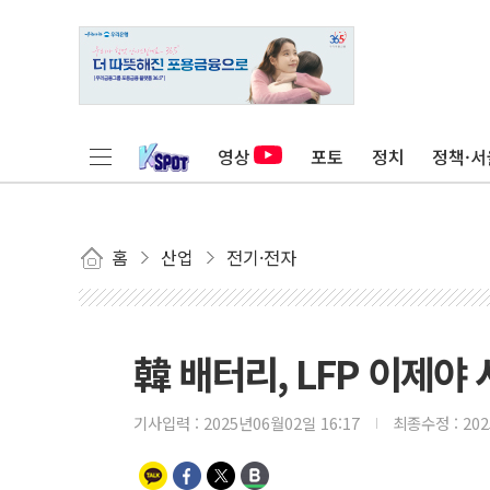
영상
포토
정치
정책·서
홈
산업
전기·전자
韓 배터리, LFP 이제
기사입력 :
2025년06월02일 16:17
최종수정 :
20