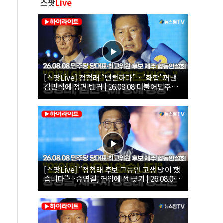
스팟
Live
[스팟Live] 정청래 “뻔뻔하다”…‘화합’ 꺼낸
김민석에 정면 반격 | 26.08.08 더불어민주당
당대표·최고위원 후보 제주 합동연설회
[스팟Live] “정청래 후보 그동안 고생 많이 했
습니다”…송영길, 연임에 선 긋기 | 26.08.08
더불어민주당 당대표·최고위원 후보 제주 합
동연설회