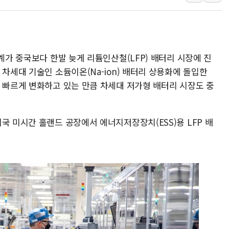
인제 용대리 계곡서 수
동해시, 11~14일 '
강원 중·남부 동해안 
업계가 중국보다 한발 늦게 리튬인산철(LFP) 배터리 시장에 진
청양 밭에서 일하던 9
 차세대 기술인 소듐이온(Na-ion) 배터리 상용화에 돌입한
폭염에 車 운전면허 기
이 빠르게 변화하고 있는 만큼 차세대 저가형 배터리 시장도 중
李대통령, 'ISA·주가
'호우 특보' 경북 울진 
주말 무더위·열대야 
국 미시간 홀랜드 공장에서 에너지저장장치(ESS)용 LFP 배
오세훈 "용산공원 주택