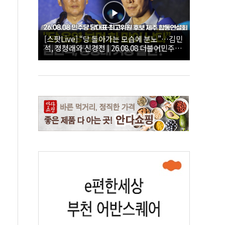
[스팟Live] “당 돌아가는 모습에 분노”…김민
석, 정청래와 신경전 | 26.08.08 더불어민주당
당대표·최고위원 후보 제주 합동연설회