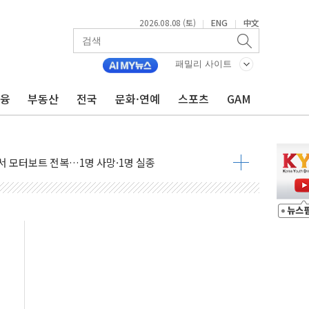
2026.08.08 (토)
ENG
中文
|
|
패밀리 사이트
금융
부동산
전국
문화·연예
스포츠
GAM
흉기 난동…60대 남성 2명 숨져
손해 보는 일 없게"…'결혼 페널티' 22개 과제 손본다
서 모터보트 전복…1명 사망·1명 실종
자 기림의 날 참석..."국제적 시민 연대로 목소리 내야"
질 중 실종 60대 나흘만에 숨진 채 발견
 흉기 살해 10대 아들 체포
 '뻔뻔' 받아친 정청래…제주 연설서 신경전 고조
재검토 지시…與 "적극 환영"·野 "졸속 국정"
주의보…10일까지 최대 3.5m 높은 물결
사망 23명…정부, 비상대응기구 가동
, 수도 베이징도 부동산 규제 철폐