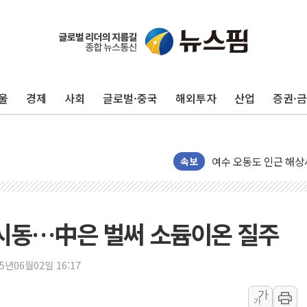
울
경제
사회
글로벌·중국
해외투자
산업
증권·
서울 중랑구 주택가서 
李대통령 "결혼 때문에 
여수 오동도 인근 해상
추미애, '위안부' 피해
속보
인천 선재도 갯벌서 해루
인천서 말다툼 중 어머니
'화합' 꺼낸 김민석에
야 시동…中은 벌써 소듐이온 질주
李대통령, ISA 개편 
동해중부 전 해상 풍랑
25년06월02일 16:17
연일 폭염에 온열질환 
가
가
中 전방위 아파트 부양