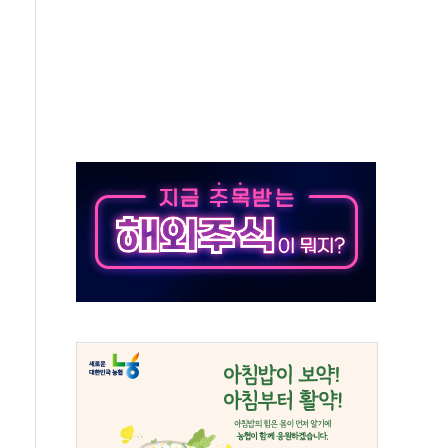
위 상승으로 피서객 7명 고립…전원 구조
별똥별 멍' 운영…페르세우스 유성우 관측
시간당 50mm 이상 폭우…호우경보 발효
0대 숨져…온열질환 여부 조사
능시험 오전 집중 편성…체감온도 38도 넘으면 중단
누르기 방지법' 전면 재검토 지시
시간당 20~30mm 강한 비...가뭄 해소될 듯
지속…내륙 곳곳 소나기
 검토, 민주당 스스로 원칙 뒤집는 것"