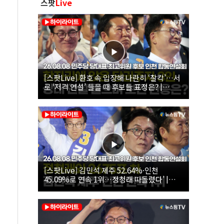
스팟
Live
[스팟Live] 환호 속 입장해 나란히 ‘찰칵’…서
로 ‘저격 연설’ 들을 때 후보들 표정은? |
26.08.08 더불어민주당 당대표·최고위원 후
보 인천 합동연설회
[스팟Live] 김민석 제주 52.64%·인천
45.09%로 연속 1위…정청래 따돌렸다’ |
26.08.08 더불어민주당 당대표·최고위원 후
보 인천 합동연설회