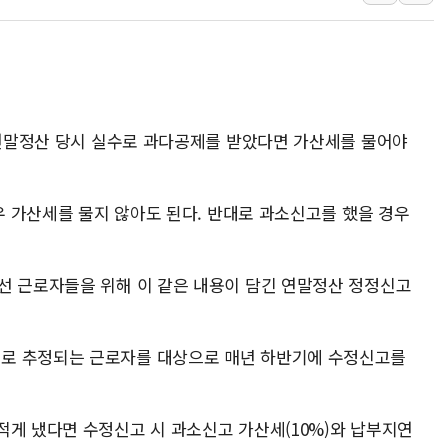
李대통령 "결혼 때문에 손해 
여수 오동도 인근 해상서 모
추미애, '위안부' 피해자 기림
인천 선재도 갯벌서 해루질 중
월 연말정산 당시 실수로 과다공제를 받았다면 가산세를 물어야
인천서 말다툼 중 어머니 흉기
'화합' 꺼낸 김민석에 '뻔뻔
경우 가산세를 물지 않아도 된다. 반대로 과소신고를 했을 경우
선 근로자들을 위해 이 같은 내용이 담긴 연말정산 정정신고
로 추정되는 근로자를 대상으로 매년 하반기에 수정신고를
적게 냈다면 수정신고 시 과소신고 가산세(10%)와 납부지연