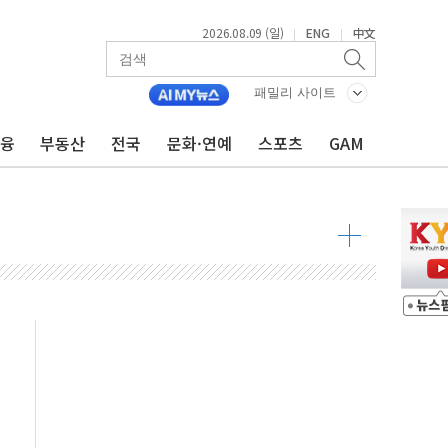
2026.08.09 (일)
ENG
中文
|
|
투입…고수온 양식장 복구·지원 '총력'
산사태 주의보'...경북도, 호우 피해·통제구간 없어
패밀리 사이트
%p' 차 재역전 성공...金 45.42% vs 鄭 44.56%
금융
부동산
전국
문화·연예
스포츠
GAM
·정청래·김민석 당대표 후보
 정청래에 승리...47.75% vs 42.08%
과 발표...김민석 47.75% 정청래 42.08%
표...김민석 45.09% 정청래 43.27% 송영길 11.63%
표...김민석 52.64% 정청래 39.89% 송영길 7.47%
0~8.14)
…공습 한계·탄약 부족 현실화
50㎜ 폭우…강원 동해안 강한 비 이어져
 환경미화원 수거차에 치여 사망
동…60대 남성 2명 숨져