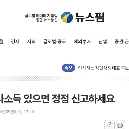
포항시 재난예산 40억 긴급 
울진·영덕 '호우특보'-포항 '
[종합] 김민석, 정청래에 '0.86
울
경제
사회
글로벌·중국
해외투자
산업
증권·
인천 합동연설회 나선 송영길
김민석, 2주차 제주·인천 경선서
인사하는 김민석 당대표 후보
[속보] 민주, 제주·인천 경선 결
속보
[속보] 민주, 인천 경선 결과 발
[속보] 민주, 제주 경선 결과 발
이번주 국내 주요 금융일정(8.1
타소득 있으면 정정 신고하세요
美, 이란전 출구전략 만지작
강릉·동해·삼척 시간당 최대 
25년05월15일 12:00
폐기물 수거하다 참변…60대
가
가
서울 중랑구 주택가서 흉기 난