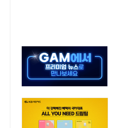
보는 일 없게"…'결혼 페널티' 22개 과제 손본다
터보트 전복…1명 사망·1명 실종
의 날 참석..."국제적 시민 연대로 목소리 내야"
 실종 60대 나흘만에 숨진 채 발견
 살해 10대 아들 체포
' 받아친 정청래…제주 연설서 신경전 고조