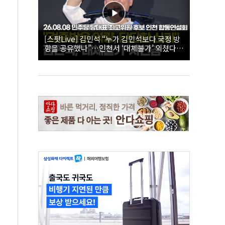
[스팟Live] 김민석 “누가 김민석보다 국정 방
향을 공유했나”…인천서 ‘대체불가’ 외쳤다 |
26.08.08 더불어민주당 당대표·최고위원 후
보 인천 합동연설회