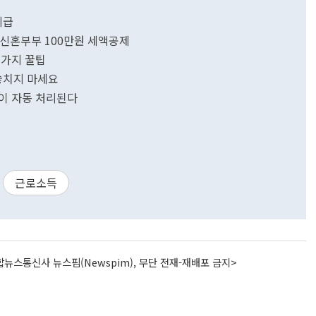
지급
…신혼부부 100만원 세액공제
7가지 꿀팁
 놓치지 마세요
이 자동 처리된다
근로소득
뉴스통신사 뉴스핌(Newspim), 무단 전재-재배포 금지>