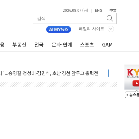
주 52시간제 개선해야…기술격차 확대 막아야"
2026.08.07 (금)
ENG
中文
|
|
약 타결…연봉 6.3% 인상
 등 8~9월 공연 라인업 공개
패밀리 사이트
지 3개 보급단 '1등급 스마트 물류센터' 전환
금융
부동산
전국
문화·연예
스포츠
GAM
 테라스 떨어져…SK에코플랜트 "전수 조사"
보 GAM - 맛보기편 (8/7)
다"...송영길·정청래·김민석, 호남 경선 앞두고 총력전
속도…"3분기 추가 방안 발표"
길·노량진·장위 서울 알짜 단지 주목
교 통합' 규탄 결의안 발의…이준석·한동훈 동참
노원구 어르신에 삼계탕 배식 봉사
0% 적용하니…재건축보다 재개발 사업성 개선↑
콘텐츠 '소셜아이어워드' 대상 수상
PG 투입 비중 37%…하반기 확대 추진"
금 사라진다, OK·애큐온·페퍼만 남아