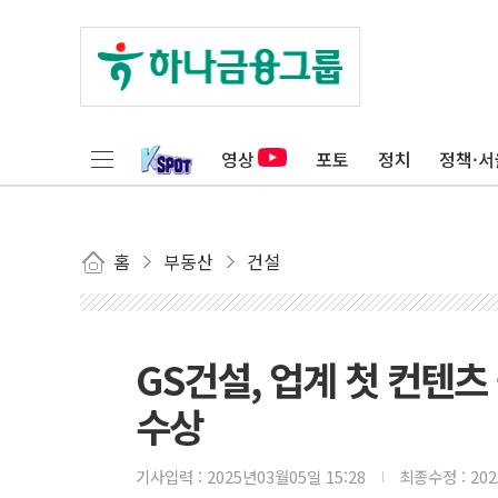
영상
포토
정치
정책·서
홈
부동산
건설
GS건설, 업계 첫 컨텐츠
수상
기사입력 :
2025년03월05일 15:28
최종수정 :
20