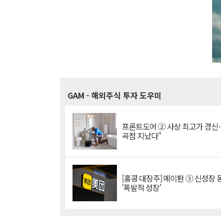
GAM
- 해외주식 투자 도우미
프론트도어 ② 사상 최고가 경신
곡점 지났다"
[홍콩 대장주] 메이퇀 ③ 신성장
'폭발적 성장'