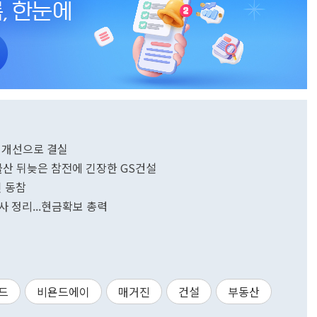
 개선으로 결실
물산 뒤늦은 참전에 긴장한 GS건설
인 동참
사 정리...현금확보 총력
드
비욘드에이
매거진
건설
부동산