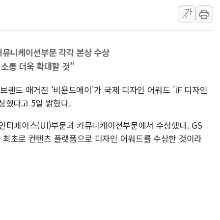
가
서울 노원 40.2도…8년 
가
한전, 한전기술지주 출
SK하이닉스, 용인·청주
·커뮤니케이션부문 각각 본상 수상
소통 더욱 확대할 것"
 브랜드 매거진 '비욘드에이'가 국제 디자인 어워드 'iF 디자인
수상했다고 5일 밝혔다.
자 인터페이스(UI)부문과 커뮤니케이션부문에서 수상했다. GS
 중 최초로 컨텐츠 플랫폼으로 디자인 어워드를 수상한 것이라