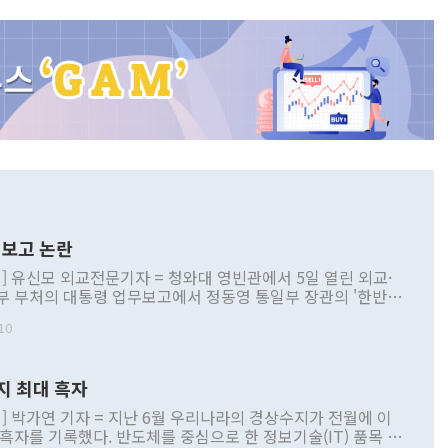
보고 논란
] 유신모 외교전문기자 = 청와대 영빈관에서 5일 열린 외교·
부 부처의 대통령 업무보고에서 정동영 통일부 장관의 '한반도
 구상'과 업무보고 발언이 논란을 빚고 있다. 이날 정 장관의
10
정부 내 조율을 거치지 않은 사안을 정책으로 추진하겠다고 공
는가 하면 사실 관계에 맞지 않은 설명도 있었다. 이재명 대통
로 신중을 기해 달라고 경고했고, 조현 외교부 장관은 '이상
지 최대 흑자
 근거한 비현실적 구상'이라는 비판을 내놨다. 그동안 정 장
책 관련 발언이 물의를 빚은 적은 여러 번 있지만 대통령과 유
] 박가연 기자 = 지난 6월 우리나라의 경상수지가 전월에 이
이 공개적으로 부정적 입장을 표명한 것은 이례적이다. 정 장
 흑자를 기록했다. 반도체를 중심으로 한 정보기술(IT) 품목 수