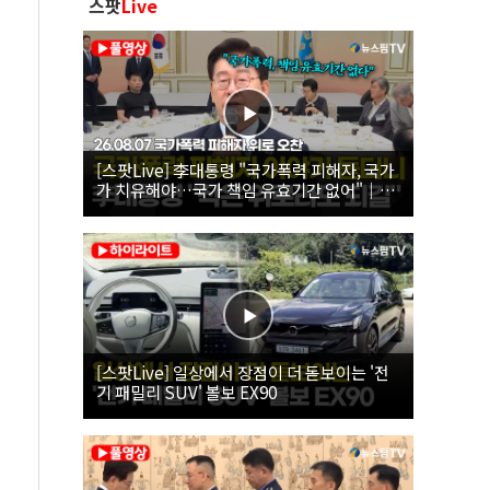
스팟
Live
[스팟Live] 李대통령 "국가폭력 피해자, 국가
가 치유해야…국가 책임 유효기간 없어"｜
26.08.07 국가폭력 피해자 위로 오찬
[스팟Live] 일상에서 장점이 더 돋보이는 '전
기 패밀리 SUV' 볼보 EX90