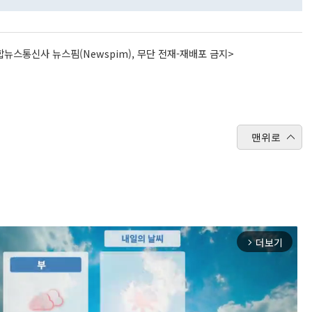
뉴스통신사 뉴스핌(Newspim), 무단 전재-재배포 금지>
맨위로
더보기
arrow_forward_ios