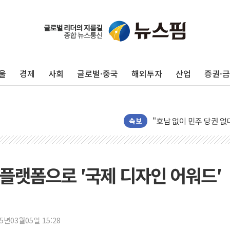
반도체공학회 "R&D직 
카카오, 2026년 임금협
현대카드, 박재범·실리카겔
[르포] 육군, 2031년까
울
경제
사회
글로벌·중국
해외투자
산업
증권·
송도 신축 아파트서 외벽
깊이가 다른 글로벌 투자 정
"호남 없이 민주 당권 없
SK하이닉스, 주주환원 
속보
'무순위' 기회 왔다…신
野 의원 42명, '사관학
IPARK현대산업개발, 
 플랫폼으로 ′국제 디자인 어워드′
준공업지역 용적률 40
현대해상, 유튜브 양육 
[컨콜] 롯데케미칼, "L
25년03월05일 15:28
대형 저축은행 4%대 예