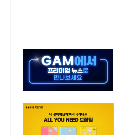
만에 서울서 40도 넘어
범…에너지 유니콘기업 본격 육성
에 54조 투자…D램·낸드 동시 증설