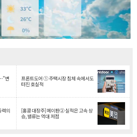
Mute
…"변
프론트도어 ① 주택시장 침체 속에서도
터진 호실적
 동력의
[홍콩 대장주] 메이퇀② 실적은 고속 상
승, 밸류는 역대 저점