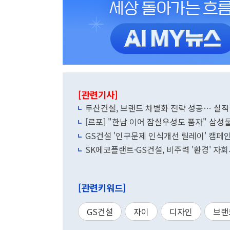
[관련기사]
두산건설, 브랜드 차별화 전략 성공… 실적
[르포] "한남 이어 잠실우성도 품자" 삼성
GS건설 '인구문제 인식개선 릴레이' 캠페
SK에코플랜트·GS건설, 비주력 '환경' 자회
[관련키워드]
GS건설
자이
디자인
브랜