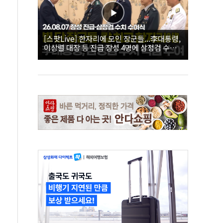
[스팟Live] 한자리에 모인 장군들...李대통령,
이상렬 대장 등 진급 장성 4명에 삼정검 수치
직접 수여｜26.08.07 장성 진급·삼정검 수치
수여식