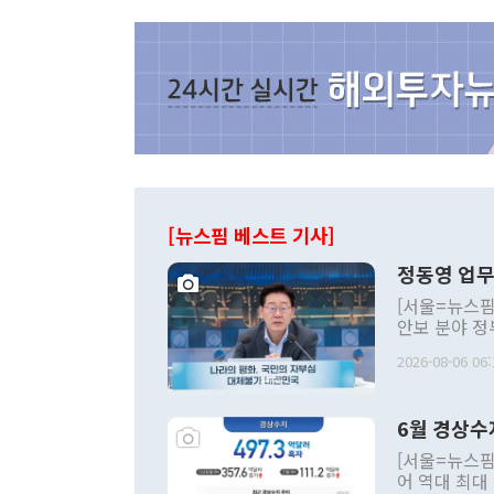
[뉴스핌 베스트 기사]
정동영 업무
[서울=뉴스핌
안보 분야 정
평화공존 발전
2026-08-06 06:
발언 중에는 
언한 것이 있
령은 공개적으
6월 경상수
주의적 희망에
관의 대북 정
[서울=뉴스핌
관 부처 장관
어 역대 최대