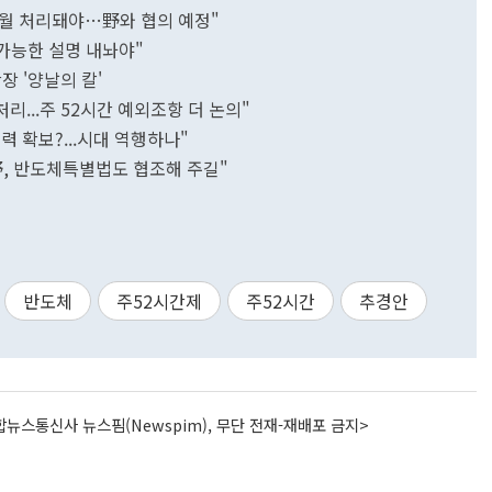
2월 처리돼야…野와 협의 예정"
 가능한 설명 내놔야"
장 '양날의 칼'
리...주 52시간 예외조항 더 논의"
 확보?...시대 역행하나"
野, 반도체특별법도 협조해 주길"
반도체
주52시간제
주52시간
추경안
뉴스통신사 뉴스핌(Newspim), 무단 전재-재배포 금지>