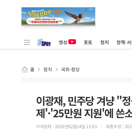
영상
포토
정치
정책·서
홈
정치
국회·정당
이광재, 민주당 겨냥 "정신
제'·'25만원 지원'에 쓴
기사입력 :
2025년02월14일 11:03
최종수정 :
20