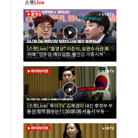
스팟
Live
[스팟Live] *풀영상* 이준석, 보완수사권 폐
지에 "민주당 개악입법, 불안감 가중시켜"｜
26.08.06 개혁신당 보완수사권 폐지 토론회
[스팟Live] '투미TV' 김제경이 내린 李정부 부
동산 정책 점수는? | 26.08.06 서울시 부동산
대토론회