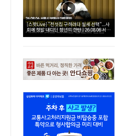
[스팟Live] "전셋집 구하려다 월세 선택"...사
회에 첫발 내디딘 청년의 한탄 | 26.08.06 서울
시 부동산 대토론회