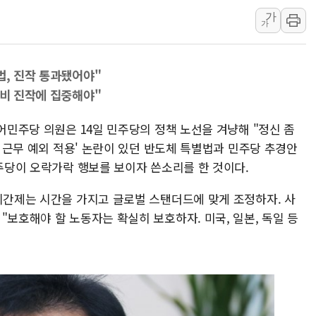
가
해군 1함대 창설 80주년…지역과 함께
가
[3보] 북, 원산서 동해로 단거리 탄도
우크라 드론 전술, 중남미 콜롬비아에
법, 진작 통과됐어야"
동해해경, 독도 해상서 부유물 감긴 
소비 진작에 집중해야"
주한미군 "오산기지 누출, 백린 아닌 
구미 폐염산처리업체서 불 2시간30여
불어민주당 의원은 14일 민주당의 정책 노선을 겨냥해 "정신 좀
간 근무 예외 적용' 논란이 있던 반도체 특별법과 민주당 추경안
민주당이 오락가락 행보를 보이자 쓴소리를 한 것이다.
2시간제는 시간을 가지고 글로벌 스탠더드에 맞게 조정하자. 사
"보호해야 할 노동자는 확실히 보호하자. 미국, 일본, 독일 등