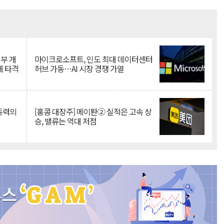
Mute
뇌부 개
마이크로소프트, 인도 최대 데이터센터
에 타격
허브 가동…AI 시장 경쟁 가열
 동력의
[홍콩 대장주] 메이퇀② 실적은 고속 상
승, 밸류는 역대 저점