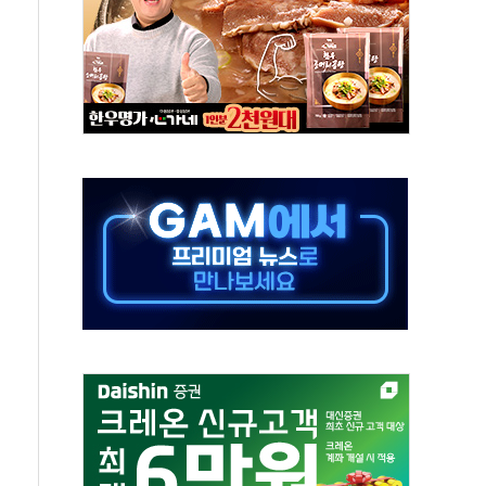
하는 '선봉'의 대민 봉사
미사일 1발 발사… 올해 10번째·42일 만 도발
 새 안보 위기… 반군·마약카르텔이 습득해 전투 활용
어선 구조
무해한 표면 부식 물질"
분만에 진화...외국인 노동자 숨져