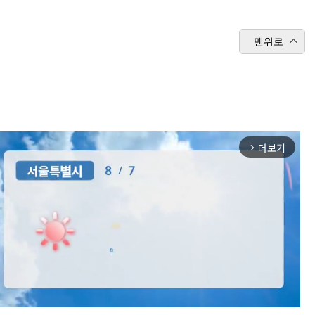
맨위로
더보기
arrow_forward_ios