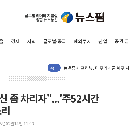
유럽증시, 견조한 실적 소화하며 대부분
리투아니아 국방 "러, 우크라 드론으로
구광모, 내주 실리콘밸리서 젠슨 황 
울
경제
사회
글로벌·중국
해외투자
산업
증권·
뉴욕증시 개장 전 특징주...모더나
김정관 장관 "영업이익 N% 성과급
뉴욕증시 프리뷰, 미 주가선물 AI주
청와대, 북한 단거리 탄도미사일 발사
속보
금값 7주 만에 최고…美 고용 둔화·
[인도증시] 중동 긴장 완화에 실적 호
러, 1인칭시점 드론으로 우크라 민간
 좀 차리자"...'주52시간
[베트남 증시] 지수 하락 속 'DGC
소리
'월가의 황제' 다이먼 "금융시장 레
양주 섬유염색공장서 화재 1명 중상…
25년02월14일 11:03
김정관 산업부 장관 "주 52시간 손봐