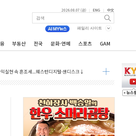
2026.08.07 (금)
ENG
中文
|
|
 상승… "2분기 기업 순이익 21% 증가" 전망
 나토 회원국 공격 검토… 거짓 깃발 작전"
패밀리 사이트
재회…로봇·AI 데이터센터·모빌리티 구체화
금융
부동산
전국
문화·연예
스포츠
GAM
·아이온큐·도어대시↑ VS 샌디스크·피그마·앱러빈↓
 반대…상법·자본시장법 개정 논의"
 차익실현 속 혼조세...웨스턴디지털·샌디스크↓
에 긴급 안보 점검회의
호르무즈 재개방 기대에 강세
조까지, 상승...호실적 보고 기업 상승세 뚜렷
인 '사파리' 공격… 시민들 공포감 극대화 전략
' 임시 주총 기대감에 홀로 상한가…마진 잔액은 사상 최고
버리지 위험수위…숨은 차입이 더 큰 변수"
대응 1단계 진압 중
야, 경쟁상대 中과 비교해야"