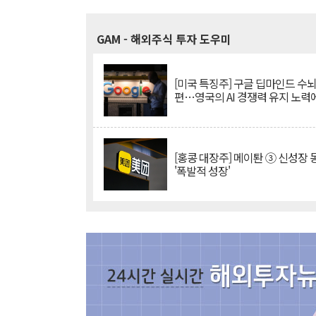
GAM
- 해외주식 투자 도우미
[미국 특징주] 구글 딥마인드 수
편…영국의 AI 경쟁력 유지 노력
[홍콩 대장주] 메이퇀 ③ 신성장
'폭발적 성장'