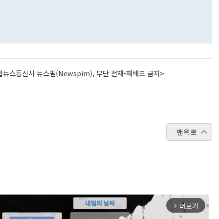
뉴스통신사 뉴스핌(Newspim), 무단 전재-재배포 금지>
맨위로
더보기
arrow_forward_ios