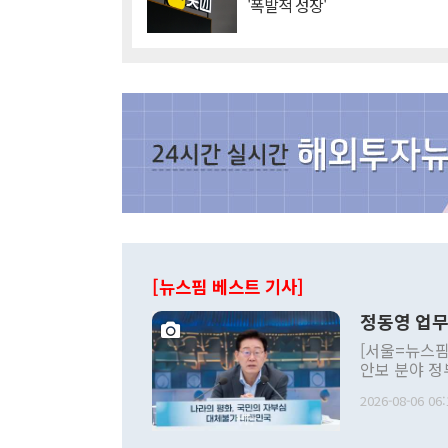
'폭발적 성장'
[뉴스핌 베스트 기사]
정동영 업무
[서울=뉴스핌
안보 분야 정
평화공존 발전
2026-08-06 06:
발언 중에는 
언한 것이 있
령은 공개적으