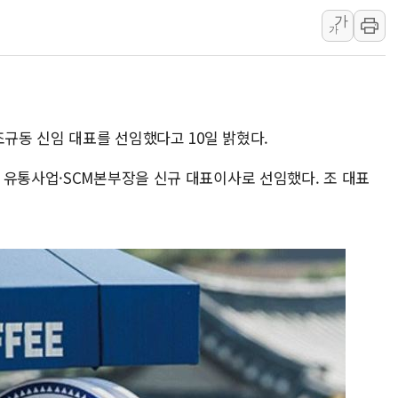
가
삼성전자, 美국립연구소와 
가
[인사] 국무조정실·국무
롯데백화점, 앰배서더 2기
한수원 "폭염 속 전력수급
박형수 의원 '선관위 견제·감
조규동 신임 대표를 선임했다고 10일 밝혔다.
장동혁, 李 대통령에 "결혼
 유통사업·SCM본부장을 신규 대표이사로 선임했다. 조 대표
정부, 독도 조사활동 日 항
김성회, 국민의힘에 "청년
서울 38도 폭염에 온열질환