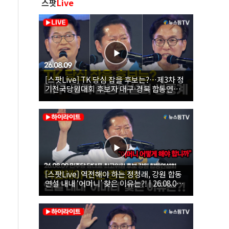
스팟
Live
[스팟Live] TK 당심 잡을 후보는?…제3차 정
기전국당원대회 후보자 대구·경북 합동연설
회 생중계 | 26.08.09
[스팟Live] 역전해야 하는 정청래, 강원 합동
연설 내내 ‘어머니’ 찾은 이유는?! | 26.08.09
더불어민주당 당대표·최고위원 후보 강원 합
동연설회