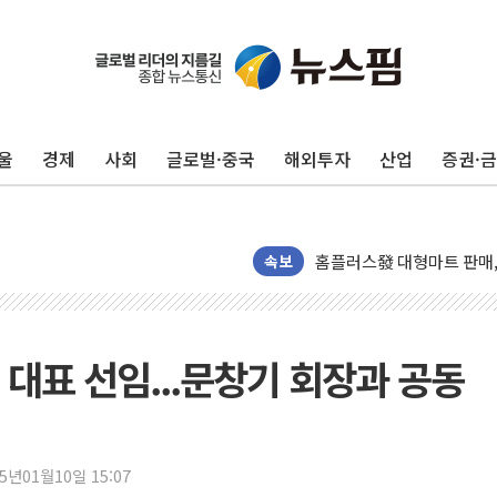
울
경제
사회
글로벌·중국
해외투자
산업
증권·
인천시 광복절 현수막 '태
병무청, 보충역 전면 손질…
홈플러스發 대형마트 판매,
윤준병·이해민 의원, '정부
속보
'호우·산사태 주의보' 울진 
여야, 황희 '버스 하우스' 
풀무원재단, '국제과학연극제
대표 선임...문창기 회장과 공동
현대그린푸드 '텍사스로드하
與 "세제개편안 8월 말 당
경인고속도로서 차량 4대 연
25년01월10일 15:07
"AI가 먼저 알아채고 고친