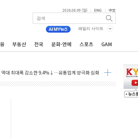
2026.08.09 (일)
ENG
中文
|
|
패밀리 사이트
금융
부동산
전국
문화·연예
스포츠
GAM
극기 거꾸로' 논란…이틀만에 철거
 예술·체육요원 최대 33% 감축
 역대 최대폭 감소한 9.4%↓…유통업계 양극화 심화
 특사'로 콜롬비아 대통령 취임식 참석
시간당 30mm 강한 비...호우 피해 없어
공방…野 "청년 우롱 기괴" vs 與 "송구한 해프닝"
 2026'서 어린이 과학연극 2편 수상
우스' 잠실점, 직장인 핫플레이스로 부상
정 조율 완료…초고가·비거주 1주택 등 여론 수렴"
쇄 추돌…7세 남아 등 4명 부상
다"…LG유플러스, AI 홈네트워크 구현 첫발