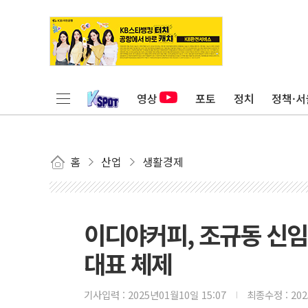
영상
포토
정치
정책·서
홈
산업
생활경제
이디야커피, 조규동 신임 
대표 체제
기사입력 :
2025년01월10일 15:07
최종수정 :
20