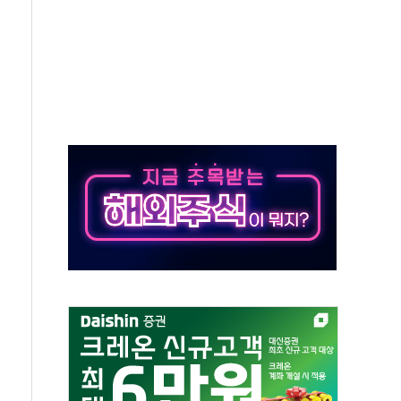
영하 30도 극저온 난방기술 개발한다
총리비서실
 모집…지역 크리에이터 확대
 이상무"…김회천 사장, 원전 현장점검
독 강화' 2개 법 대표 발의
 페널티 만든 건 이 정권…신생아 특례 대출까지 줄여"
의에 "수용할 수 없다" 반박
 결혼까지 정쟁 소재 삼아…청년 삶 가로막는 걸림돌"
 사망자 2명…올해 하루 환자 최다