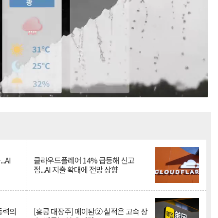
Mute
.AI
클라우드플레어 14% 급등해 신고
점...AI 지출 확대에 전망 상향
 동력의
[홍콩 대장주] 메이퇀② 실적은 고속 상