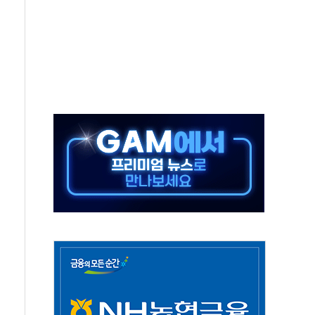
...석유·가스주 올랐지만 빈그룹이 상쇄
총수요 104.3GW 기록
 위기 고조되는 또 다른 중동 화약고
름나기 [뉴스핌 줌인]
 실시
 온열질환자 2872명
 與 내부서 '총선·대선 직격탄' 우려