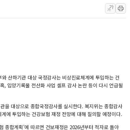
가
[베트남 증시] 유동성 부진 지속, 강보합 마감
가
'찜통더위'에 전력수요 역대 최고치 경신…한낮 
후티 반군, 예멘 정부군과 사우디 동시 공격…
42.5도 역대급 폭염…동물들도 특별식으로 여
경찰, 9월부터 '가족 사건' 못 맡는다…상피제
포스코홀딩스, 포스코인터·DX 지분 일부 매각
태국 학교서 중학생 총기 난사...최소 7명 사망
40.2도 찍은 서울 등 폭염중대경보 해제…누적
복지부와 산하기관 대상 국정감사는 비상진료체계에 투입하는 건
"文정부 악몽 재현 안돼"...李 부동산 세제안에
혹, 입양기록물 전산화 사업 셀프 감사 논란 등이 다시 언급될
관을 대상으로 종합국정감사를 실시한다. 복지위는 종합감사
계에 투입하는 건강보험 재정 전망에 대해 질의할 예정이다.
험 종합계획'에 따르면 건보재정은 2026년부터 적자로 돌아