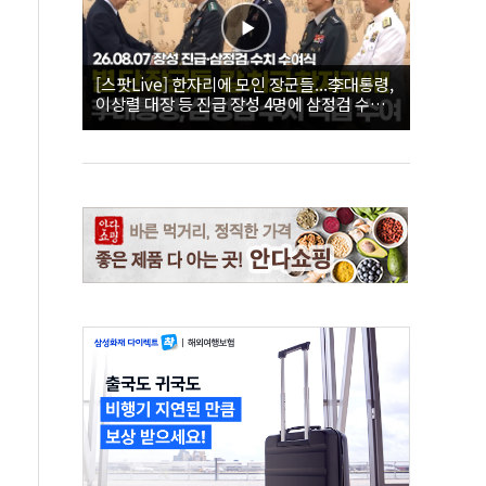
[스팟Live] 한자리에 모인 장군들...李대통령,
이상렬 대장 등 진급 장성 4명에 삼정검 수치
직접 수여｜26.08.07 장성 진급·삼정검 수치
수여식