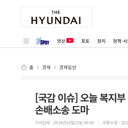
영상
포토
정치
정책·서
홈
경제
경제일반
[국감 이슈] 오늘 복지
손배소송 도마
기사입력 :
2024년10월23일 06:00
최종수정 :
20