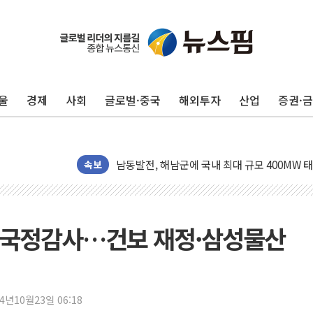
울
경제
사회
글로벌·중국
해외투자
산업
증권·
[사진] 빈살만과 에르도안의 만남
이란와이어 "이란 최고지도자 위독…곧 사망해
남동발전, 해남군에 국내 최대 규모 400MW 
[인도증시] 중동 불안 속 유가 상승에 소폭 하락
속보
황희 '폐버스 청년주택' SNS 글 역풍에 "정부
폭염 누그러지고 가뭄 숙지나...경북동해안권 8
사우디·튀르키예·파키스탄, '공동방위협정' 체
부 국정감사…건보 재정·삼성물산
신길동 신축도 3.3㎡당 7250만원…써밋 클라
용산공원·그린벨트로 또 충돌…반복되는 국토부
[AI 부동산 투데이] 특공 전략도 '극과 극'…
24년10월23일 06:18
[코인시황] 비트코인 6만4000달러대 횡보…고