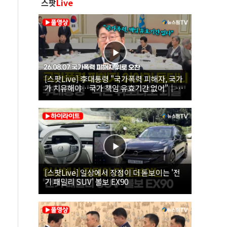
스팟
Live
[스팟Live] 李대통령 "국가폭력 피해자, 국가
가 치유해야…국가 책임 유효기간 없어"｜
26.08.07 국가폭력 피해자 위로 오찬
[스팟Live] 일상에서 장점이 더 돋보이는 '전
기 패밀리 SUV' 볼보 EX90