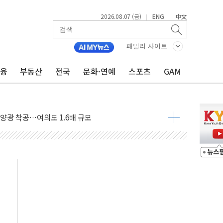
2026.08.07 (금)
ENG
中文
|
|
패밀리 사이트
금융
부동산
전국
문화·연예
스포츠
GAM
도 놀랍지 않아"
태양광 착공…여의도 1.6배 규모
...금융주 낙폭 커
정책 아냐" 해명
~9일 최대 100mm 호우
결… 수니파 국가들의 새 안보 협력 구도
비온 59㎡ 18억원대
-서울시 '정책 엇박자'
생애최초만 경쟁 치열
래·ETF 매수에도 고유가·금리·입법 지연 '삼중 부담'