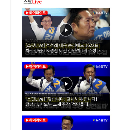
스팟
Live
[스팟Live] 정청래 대구 승리에도 1622표
차…강원·TK 경선 이긴 김민석 1위 수성 |
26.08.09 더불어민주당 당대표·최고위원 후
보 대구·경북 합동연설회
[스팟Live] “맞습니다! 교체해야 합니다!”…
정청래, 지도부 교체 주장 ‘정면돌파’ |
26.08.09 더불어민주당 당대표·최고위원 후
보 대구·경북 합동연설회