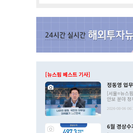
[뉴스핌 베스트 기사]
정동영 업무
[서울=뉴스핌
안보 분야 정
평화공존 발전
2026-08-06 06:
발언 중에는 
언한 것이 있
령은 공개적으
6월 경상수
주의적 희망에
관의 대북 정