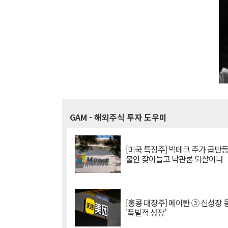
GAM
- 해외주식 투자 도우미
[미국 특징주] 빅테크 주가 급반등..
불안 잦아들고 낙관론 되살아나
[홍콩 대장주] 메이퇀 ③ 신성장
'폭발적 성장'