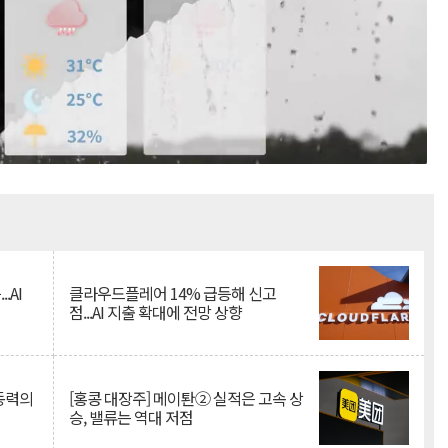
Mute
.AI
클라우드플레어 14% 급등해 신고
점...AI 지출 확대에 전망 상향
 동력의
[홍콩 대장주] 메이퇀② 실적은 고속 상
승, 밸류는 역대 저점