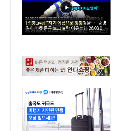
[스팟Live] “자기 이름으로 정당명을…” 송영
길이 피켓 문구 보고 놀란 이유는? | 26.08.09
더불어민주당 당대표·최고위원 후보 대구·경
북 합동연설회