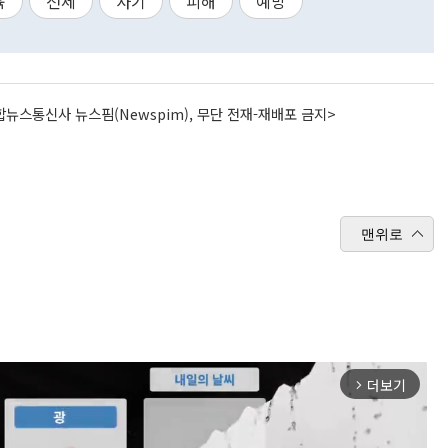
육
전세
사기
피해
예방
뉴스통신사 뉴스핌(Newspim), 무단 전재-재배포 금지>
맨위로
더보기
arrow_forward_ios