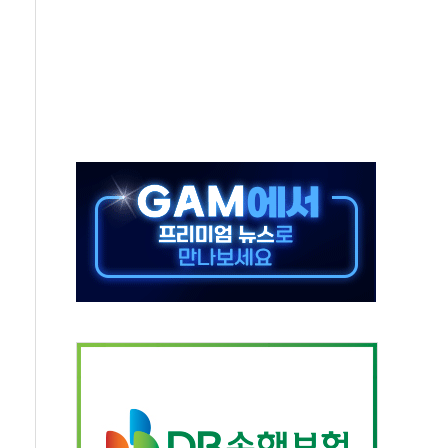
발표...김민석 50.30% 정청래 41.94% 송영길 7.76%
객 400명 맞이…"마음 잇는 시간 되길"
 지급 확정되나…재상고 앞두고 막판 셈법
'행복상자' 전달
극기 거꾸로' 논란…이틀만에 철거
 예술·체육요원 최대 33% 감축
 역대 최대폭 감소한 9.4%↓…유통업계 양극화 심화
 특사'로 콜롬비아 대통령 취임식 참석
시간당 30mm 강한 비...호우 피해 없어
방…野 "청년 우롱 기괴" vs 與 "송구한 해프닝"