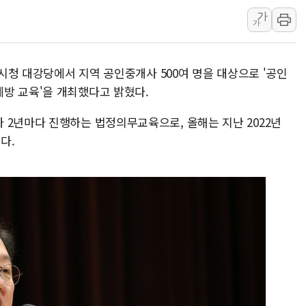
가
[속보] 민주, 강원 경선 결과 
가
정재헌 CEO, SKT 장기고
최태원, 노소영에 9440억
 시청 대강당에서 지역 공인중개사 500여 명을 대상으로 '공인
하나금융, 명동 소상공인에 
방 교육'을 개최했다고 밝혔다.
인천시 광복절 현수막 '태
병무청, 보충역 전면 손질…
 2년마다 진행하는 법정의무교육으로, 올해는 지난 2022년
다.
홈플러스發 대형마트 판매,
윤준병·이해민 의원, '정부
'호우·산사태 주의보' 울진 
여야, 황희 '버스 하우스' 공