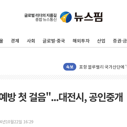
울
경제
사회
글로벌·중국
해외투자
산업
증권·
평택 진위면 공장서 질식사
포항 블루밸리 국가산단에 '
상주 낙동강 선착장 하류서 50
속보
[종합] 김민석, 정청래에 누적 '
민주당 경북도당위원장에 오중
인천서 말다툼 중 어머니 살
예방 첫 걸음"...대전시, 공인중개
김민석, 강원·대구·경북 경선서
[속보] 민주, 강원·대구·경북 
[속보] 민주, 경북 경선 결과 
24년10월22일 16:29
[속보] 민주, 대구 경선 결과 