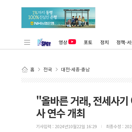
영상
포토
정치
정책·서
홈
전국
대전·세종·충남
"올바른 거래, 전세사기 
사 연수 개최
기사입력 :
2024년10월22일 16:29
최종수정 :
20