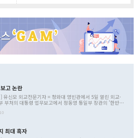
보고 논란
] 유신모 외교전문기자 = 청와대 영빈관에서 5일 열린 외교·
부 부처의 대통령 업무보고에서 정동영 통일부 장관의 '한반도
 구상'과 업무보고 발언이 논란을 빚고 있다. 이날 정 장관의
10
정부 내 조율을 거치지 않은 사안을 정책으로 추진하겠다고 공
는가 하면 사실 관계에 맞지 않은 설명도 있었다. 이재명 대통
로 신중을 기해 달라고 경고했고, 조현 외교부 장관은 '이상
지 최대 흑자
 근거한 비현실적 구상'이라는 비판을 내놨다. 그동안 정 장
책 관련 발언이 물의를 빚은 적은 여러 번 있지만 대통령과 유