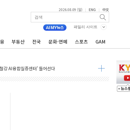
2026.08.09 (일)
ENG
中文
|
|
패밀리 사이트
금융
부동산
전국
문화·연예
스포츠
GAM
고 발생…작업자 1명 숨져
철강 AI융합실증센터' 들어선다
대 숨진 채 발견...경찰, 조사 중
1.48%p' 차 선두 유지...金 46.01% vs 鄭 44.53%
기 당선...합산득표율 68.63%
해 10대 구속…범행 후 반려견도 죽여
 정청래에 승리…金 48.54% vs 鄭 44.40%
경선 결과...김민석 48.54% 정청래 44.40%
발표...김민석 47.37% 정청래 45.71% 송영길 6.92%
발표...정청래 47.82% 김민석 46.35% 송영길 5.83%