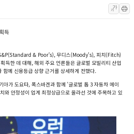
가
[AI 카드뉴스] 기
가
국민의힘 윤리위, '
수박으로 여름 나는
 획득
전남광주 구례 산불 3
캠코, 5918억원 규
[시승기] 공간·승차감
tandard & Poor's), 무디스(Moody's), 피치(Fitch)
 획득한 데 대해, 해외 주요 언론들은 글로벌 모빌리티 산업
 함께 신용등급 상향 근거를 상세하게 전했다.
기아가 도요타, 폭스바겐과 함께 '글로벌 톱 3 자동차 메이
가치와 안정성이 업계 최정상급으로 올라선 것에 주목하고 있