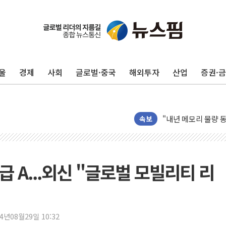
李대통령, 진급 장성
우리자산운용, MMF
TBH글로벌, 상반기 
울
경제
사회
글로벌·중국
해외투자
산업
증권·
AI 메모리 향한 뜨거
건설 불황 속 내실 
"내년 메모리 물량 
현대지에프홀딩스, 자
속보
관광객 3000만명 
[뉴스핌 이 시각 PI
美 정보 당국 "푸틴,
급 A...외신 "글로벌 모빌리티 리
인도, 바이오가스 생산
서울시, 정비사업으로 
신인류콘텐츠, 핀란드 
24년08월29일 10:32
"일부 존치" vs "