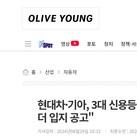
영상
포토
정치
정책·서
홈
산업
자동차
현대차·기아, 3대 신용등
더 입지 공고"
기사입력 :
2024년08월29일 10:32
최종수정 :
20