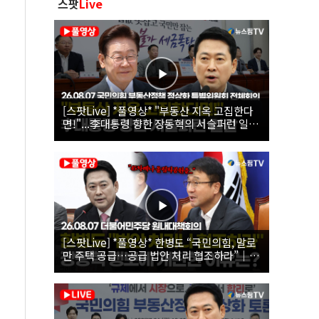
스팟
Live
[스팟Live] *풀영상* "부동산 지옥 고집한다
면!"...李대통령 향한 장동혁의 서슬퍼런 일갈
| 26.08.07 국민의힘 부동산정책 정상화 특별
위원회 전체회의
[스팟Live] *풀영상* 한병도 “국민의힘, 말로
만 주택 공급…공급 법안 처리 협조하라”｜
26.08.07 더불어민주당 원내대책회의