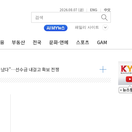
2026.08.07 (금)
ENG
中文
|
|
들에게 "내란으로 훼손된 군 신뢰 회복해야"
 순자산 30조 돌파…증시 급락에 업계 1위
패밀리 사이트
매출 1006억원…전년비 13.9% 증가
금융
부동산
전국
문화·연예
스포츠
GAM
운 관심…SK하이닉스, FMS서 '풀스택' 기술력 과시
다진 한샘…B2B 확장으로 성장동력 확보
동났다"…선수금 내걸고 확보 전쟁
사주 1000억 연내 소각…2분기 영업익 853억
목표인데…외국인 숙박 부가세 환급 앞당겨 종료
CK] 축구협회 성접대 기간, 대표팀 무패 外
 몇 년 내 NATO 결속력 시험하려 한정적 침공 가능성"
에 3.5조원 투입키로...'에너지 자립' 일환
주택 36% 늘었다...공급부족 전 시장 규제 탓 커
AI 기업 Audission Oy와 운영 파트너십 체결
전면 개발"…서리풀2구역 갈등, 협의 테이블에