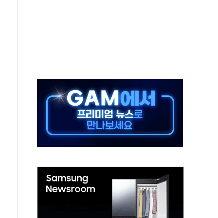
후변화가 바꾼 대한민국 여름
부산 돌려차기 발언' 논란 서범수·진종오 징계절차 개시
 하마
2분 만에 주불 진화...인명피해 없어
모 압류재산 1506건 공매
 잡은 볼보 EX90…'올 터치'는 호불호