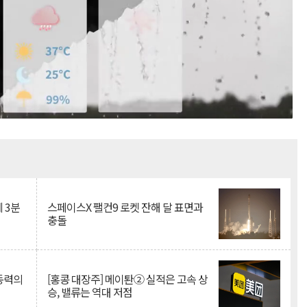
Mute
 3분
스페이스X 팰컨9 로켓 잔해 달 표면과
충돌
 동력의
[홍콩 대장주] 메이퇀② 실적은 고속 상
승, 밸류는 역대 저점