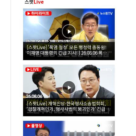
스팟
Live
[스팟Live] '폭염 절정' 모든 행정력 총동원!
이재명 대통령의 긴급 지시! | 26.08.06 폭염•
가뭄 대처상황 점검회의
[스팟Live] 개혁신당·한국형사소송법학회,
'검찰개혁인가, 형사사법의 붕괴인가' 긴급 세
미나｜26.08.06