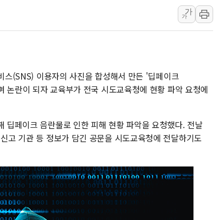
가
공정위 "국고채 PD 15곳, 관행
가
중소기업 기술자료 중국 계열사에
정부, 한화오션·에코프로비엠 등 
국표원, 해외직구 물놀이기구·유아
쉐이크쉑, 남양주 현대아울렛에 
비스(SNS) 이용자의 사진을 합성해서 만든 '딥페이크
'달라진 임신·출산·육아 지원 
산되며 논란이 되자 교육부가 전국 시도교육청에 현황 파악 요청에
정부혁신 우수사례 세계에 알린다
부모가 정부24에서 자녀 출입국
해 딥페이크 음란물로 인한 피해 현황 파악을 요청했다. 전날
소방청, 전국 시·도 구급과장 
록 신고 기관 등 정보가 담긴 공문을 시도교육청에 전달하기도