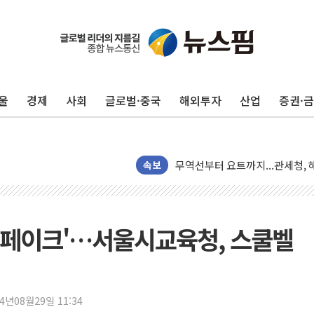
울
경제
사회
글로벌·중국
해외투자
산업
증권·
인도, 차량 간 통신시스템 장착 의
Sh수협은행, 상상인증권 인수 
무역선부터 요트까지...관세청, 해
서연컴퍼니, 시드 투자 유치…일
속보
피치 "韓 코스피 약세 장기화 시
법원, 한미 임주현 지분 100억
엔씨, '게임스컴 2026'서 글로
딥페이크'…서울시교육청, 스쿨벨
롯데백화점, '홈스타일링 페어'…
[AI 카드뉴스] 어린이집·유치원
운수업·기업활동 '원스톱'으로..
24년08월29일 11:34
[르포] 폭염 속 '자폭 드론' 첫