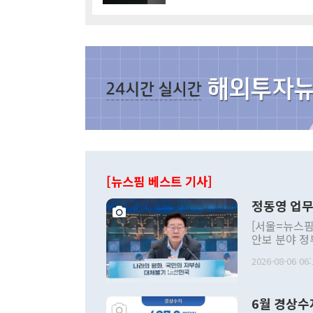
[뉴스핌 베스트 기사]
정동영 업무
[서울=뉴스핌
안보 분야 정
평화공존 발전
2026-08-06 06:
발언 중에는 
언한 것이 있
령은 공개적으
6월 경상수
주의적 희망에