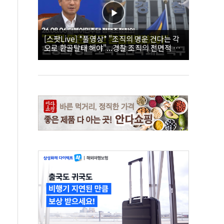
[스팟Live] *풀영상* "조직의 명운 건다는 각
오로 환골탈태 해야"...경찰 조직의 전면적 쇄
신 촉구한 한병도 | 26.08.06 더불어민주당 정
책조정회의