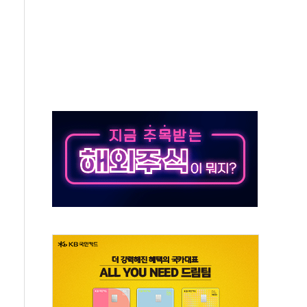
 아닌 담합…76조2000억 입찰 영향"
 넘긴 세라젬…공정위 과징금 4억3200만원
'슈퍼을' 5곳 선정...소부장 핵심기업 추가 육성
용품 등 94개 제품 안전기준 '부적합'
'다산점' 열어
한눈에'…인사처, 공무원 인사제도 안내서 발간
…식약처 AI 심사·소방청 119안심콜 영문 영상 제작
증명서 발급…7일부터 온라인 대리 신청 가능
회의…중증환자 이송체계 전국 확대 점검