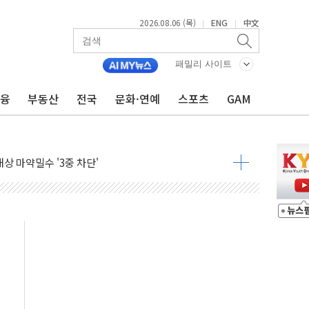
2026.08.06 (목)
ENG
中文
|
|
패밀리 사이트
금융
부동산
전국
문화·연예
스포츠
GAM
무화 추진..."업계 성장 저해" 우려도
추진
상 마약밀수 '3중 차단'
본·동남아 사업 확대
 주택수요 위축 우려"
 가압류 결정…4자 연합 균열 조짐
벌 신작 라인업 공개
리빙 최대 50% 할인
 비상! 수족구병이 다시 유행합니다.
.데이터처, 기업 3만1000곳 경제통계조사
 실사격…미 해병대, 한반도 지형서 FPV 공격훈련 공개