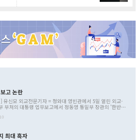
보고 논란
] 유신모 외교전문기자 = 청와대 영빈관에서 5일 열린 외교·
부 부처의 대통령 업무보고에서 정동영 통일부 장관의 '한반도
 구상'과 업무보고 발언이 논란을 빚고 있다. 이날 정 장관의
10
정부 내 조율을 거치지 않은 사안을 정책으로 추진하겠다고 공
는가 하면 사실 관계에 맞지 않은 설명도 있었다. 이재명 대통
로 신중을 기해 달라고 경고했고, 조현 외교부 장관은 '이상
지 최대 흑자
 근거한 비현실적 구상'이라는 비판을 내놨다. 그동안 정 장