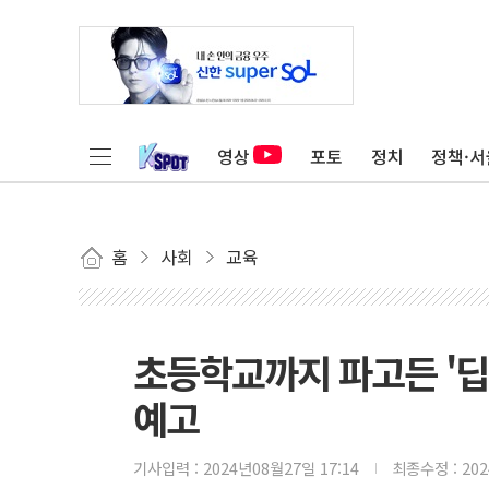
영상
포토
정치
정책·서
홈
사회
교육
초등학교까지 파고든 '
예고
기사입력 :
2024년08월27일 17:14
최종수정 :
20