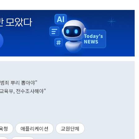
성범죄 뿌리 뽑아야"
교육부, 전수조사해야"
육청
애플리케이션
교원단체