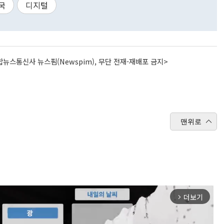
국
디지털
뉴스통신사 뉴스핌(Newspim), 무단 전재-재배포 금지>
맨위로
더보기
arrow_forward_ios