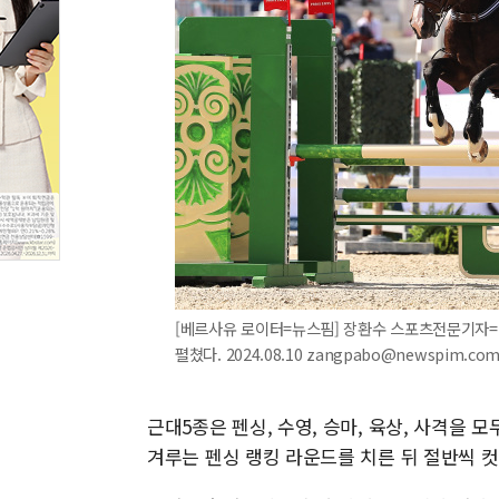
[베르사유 로이터=뉴스핌] 장환수 스포츠전문기자= 
펼쳤다. 2024.08.10 zangpabo@newspim.co
근대5종은 펜싱, 수영, 승마, 육상, 사격을 모
겨루는 펜싱 랭킹 라운드를 치른 뒤 절반씩 