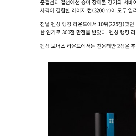
준결선과 결선에선 승마 장애물 경기와 서바이벌
사격이 결합한 레이저 런(3200ｍ)이 모두 열
전날 펜싱 랭킹 라운드에서 10위(225점)였
한 연기로 300점 만점을 받았다. 펜싱 랭킹 라
펜싱 보너스 라운드에서는 전웅태만 2점을 추