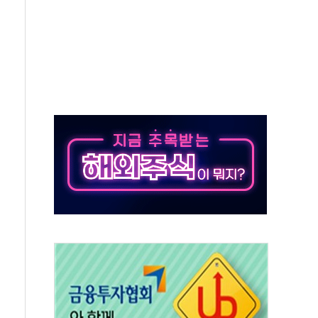
 창작자 지원 규모 2배 확대
...휴대폰 결제 최대 6000원 할인
고 제휴 전자책 요금제 출시
 호출 서비스
..지역축제 '불금전파, 송정'과 상생
비 본격화…'AI 데이터 기반 메디테크 혁신허브' 구상
로 출입 통제