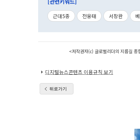
[관련키워드]
근대5종
전웅태
서창완
베
<저작권자(c) 글로벌리더의 지름길 종합
디지털뉴스콘텐츠 이용규칙 보기
뒤로가기