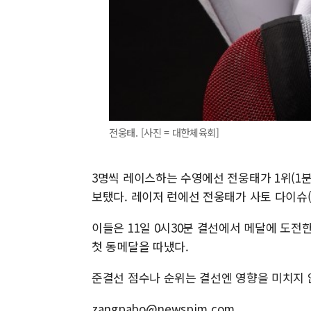
전웅태. [사진 = 대한체육회]
3명씩 레이스하는 수영에선 전웅태가 1위(1분59초
보탰다. 레이저 런에선 전웅태가 사토 다이슈(
이들은 11일 0시30분 결선에서 메달에 도전한
첫 동메달을 따냈다.
준결선 점수나 순위는 결선엔 영향을 미치지 
zangpabo@newspim.com