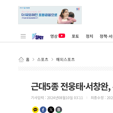
영상
포토
정치
정책·서
홈
스포츠
해외스포츠
근대5종 전웅태·서창완,
기사입력 :
2024년08월10일 03:11
최종수정 :
20