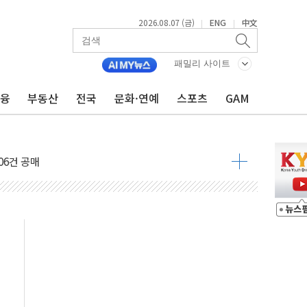
2026.08.07 (금)
ENG
中文
|
|
서리풀2구역 갈등, 협의 테이블에
대한민국 여름
패밀리 사이트
 발언' 논란 서범수·진종오 징계절차 개시
금융
부동산
전국
문화·연예
스포츠
GAM
불 진화...인명피해 없어
06건 공매
X90…'올 터치'는 호불호
시간36분만에 주불진화....인명피해 없어
…자료는 전·현직 직원으로부터 확보"
가자 3만 명 돌파
선 운항허가 취득...중국 노선 다변화