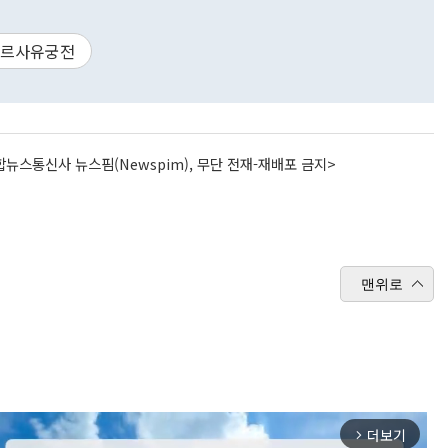
르사유궁전
뉴스통신사 뉴스핌(Newspim), 무단 전재-재배포 금지>
맨위로
더보기
arrow_forward_ios