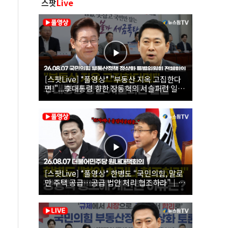
스팟
Live
[스팟Live] *풀영상* "부동산 지옥 고집한다
면!"...李대통령 향한 장동혁의 서슬퍼런 일갈
| 26.08.07 국민의힘 부동산정책 정상화 특별
위원회 전체회의
[스팟Live] *풀영상* 한병도 “국민의힘, 말로
만 주택 공급…공급 법안 처리 협조하라”｜
26.08.07 더불어민주당 원내대책회의