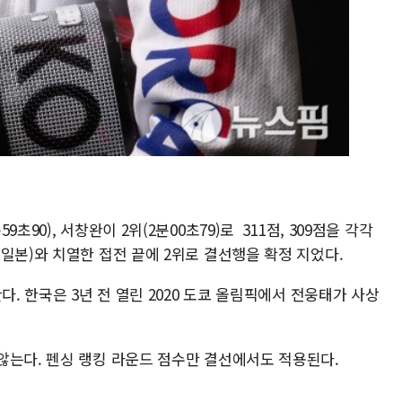
90), 서창완이 2위(2분00초79)로 311점, 309점을 각각
일본)와 치열한 접전 끝에 2위로 결선행을 확정 지었다.
다. 한국은 3년 전 열린 2020 도쿄 올림픽에서 전웅태가 사상
않는다. 펜싱 랭킹 라운드 점수만 결선에서도 적용된다.