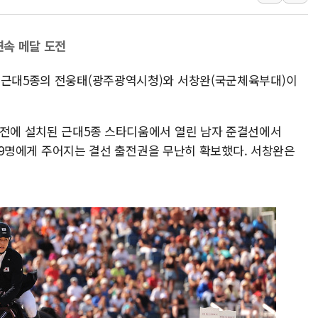
네이버, AI 브리핑 도입 후 블로그
SKT, '8월 월간 럭키 페스타' 실시
LG헬로비전 '헬로모바일', 교보문
연속 메달 도전
KTis, 02-114로 카카오 T 택시
 근대5종의 전웅태(광주광역시청)와 서창완(국군체육부대)이
해군1함대 '창설 80주년' 기념식.
원주시, 첨단의료복합단지 지정 준
삼척시, 무건리 이끼폭포 생태탐방
궁전에 설치된 근대5종 스타디움에서 열린 남자 준결선에서
 중 9명에게 주어지는 결선 출전권을 무난히 확보했다. 서창완은