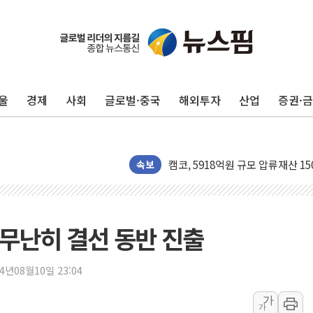
"일부 존치" vs "전면 개발"…
[AI 카드뉴스] 기후변화가 바꾼 
국민의힘 윤리위, '부산 돌려차기
울
경제
사회
글로벌·중국
해외투자
산업
증권·
수박으로 여름 나는 하마
전남광주 구례 산불 32분 만에 주
캠코, 5918억원 규모 압류재산 15
속보
[시승기] 공간·승차감 잡은 볼보 E
가오픈한 홈플러스
돌아온 홈플러스
 무난히 결선 동반 진출
[종합] 청도 흥선리 야산 산불 1
한미 법카 제보자 "신동국과 무관
24년08월10일 23:04
라인게임즈, '콰이어트' 테스트 참
에어로케이항공, 청주-중국 청두 노
가
가