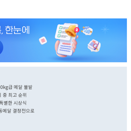
0kg급 메달 불발
회 중 최고 순위
의 특별한 시상식
…동메달 결정전으로