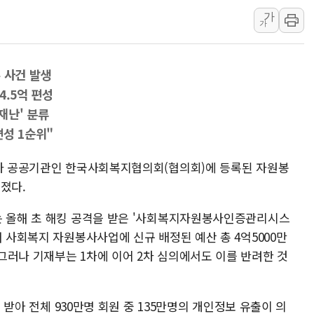
트럼프, 백신·자폐증 행정명령 검토…"이르면 다음 주"
가
가
美 항소법원, 백악관 무도회장 공사 중단 명령…트럼프 제
이란 핵심 원유 수출항 '하르그섬', 최근 1주일 이상 '올스
美 고용 쇼크에 엔화 장중 급등…시장은 "또 개입했나" 촉
 사건 발생
4.5억 편성
[AI MY 뉴스] 뉴욕 반도체주 프리뷰...美 고용 쇼크에 반도
재난' 분류
뉴욕증시 프리뷰, 美 고용 쇼크에 금리 인상 우려 후퇴…나
편성 1순위"
[종합] 美 7월 고용 2만3000명 감소 '쇼크'…9월 금리 인
[사진] 이슬람 수니파 3개국, 공동방위협정 체결
산하 공공기관인 한국사회복지협의회(협의회)에 등록된 자원봉
뉴욕증시 개장 전 특징주...아틀라시안·클라우드플레어
졌다.
보훈부, 미 DPAA와 MOU… "6·25 미군 실종자 7359명
는 올해 초 해킹 공격을 받은 '사회복지자원봉사인증관리시스
해 사회복지 자원봉사사업에 신규 배정된 예산 총 4억5000만
그러나 기재부는 1차에 이어 2차 심의에서도 이를 반려한 것
을 받아 전체 930만명 회원 중 135만명의 개인정보 유출이 의