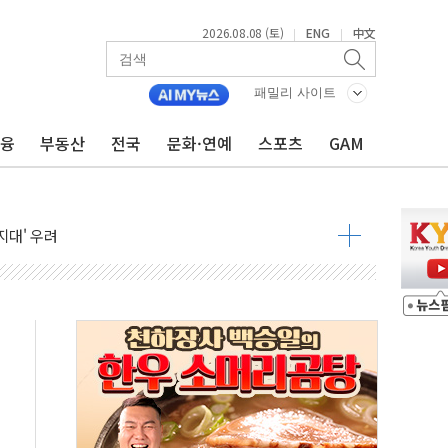
2026.08.08 (토)
ENG
中文
|
|
패밀리 사이트
금융
부동산
전국
문화·연예
스포츠
GAM
것"
지대' 우려
 정청래 격차 확대'
타진
최고치
 요구
낮아지며 상승… STOXX 600 지수는 나흘 연속 최고치
세
엘·이란 위협에 맞설 자체 억지력 강화