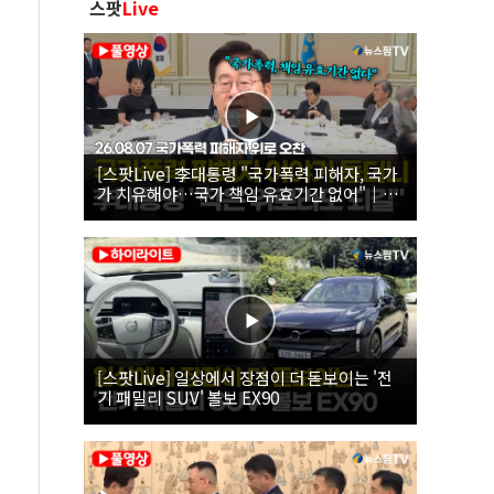
스팟
Live
[스팟Live] 李대통령 "국가폭력 피해자, 국가
가 치유해야…국가 책임 유효기간 없어"｜
26.08.07 국가폭력 피해자 위로 오찬
[스팟Live] 일상에서 장점이 더 돋보이는 '전
기 패밀리 SUV' 볼보 EX90