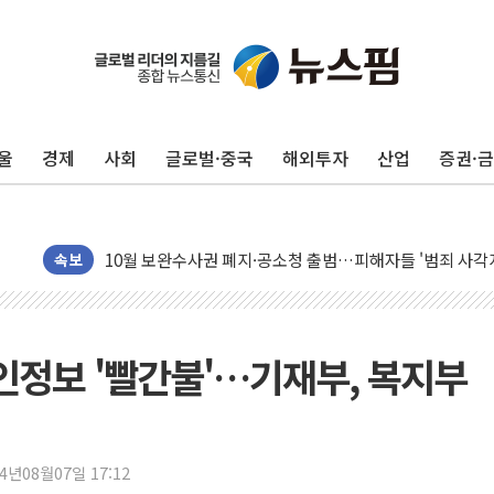
울
경제
사회
글로벌·중국
해외투자
산업
증권·
오세훈 "용산공원 주택 검토, 민주당 스스로 원칙 뒤집는 
충북 주말 무더위 지속…청주·진천 35도, 곳곳 소나기
10월 보완수사권 폐지·공소청 출범…피해자들 '범죄 사각
속보
민주, 오늘 제주·인천 경선 결과 발표...'김민석 재역전 vs
한상협, 업계 개인정보 보안 새판 짠다…'자율규제단체' 
뉴욕증시, 고용 쇼크에 금리 인상 우려 후퇴…S&P500 
인정보 '빨간불'…기재부, 복지부
트럼프, 쿡 연준 이사 해임 재추진…"26일까지 의혹 소명"
유럽증시, 美 고용 예상 밖 부진에 연준 금리 인상 가능성 
미 연준 매파 기세 꺾이나…고용 감소에 9월 동결 전망 우
24년08월07일 17:12
[종합] 이슬람 수니파 3국, '공동방위협정' 체결… 이스라