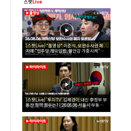
스팟
Live
[스팟Live] *풀영상* 이준석, 보완수사권 폐
지에 "민주당 개악입법, 불안감 가중시켜"｜
26.08.06 개혁신당 보완수사권 폐지 토론회
[스팟Live] '투미TV' 김제경이 내린 李정부 부
동산 정책 점수는? | 26.08.06 서울시 부동산
대토론회