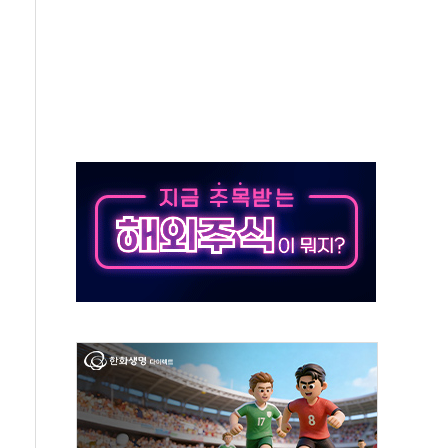
상 발사체 발사
상반기 영업이익 2조 돌파
AI 자율비행 기술로 글로벌 방산 시장 공략"
파
제한, 형평성·여론 고려해야…충분한 사회적 논의 주문"