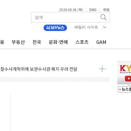
확대…온열질환자 2665명·사망 23명
2026.08.06 (목)
ENG
中文
|
|
도체 두 종목에 코스피 '휘청'
…차량 3대·건물 1동 전소
패밀리 사이트
상 단거리 탄도미사일 발사
금융
부동산
전국
문화·연예
스포츠
GAM
 준공 10년 이상…리뉴얼이 경쟁력 가른다
감사' 유병호 구속적부심 기각
경찰수사개혁위에 보완수사권 폐지 우려 전달
에 속수무책… 패트리엇 미사일 지원, 작년의 3분의 1
한 목사 불구속 송치
룡 2차 조사…'당정대 회의' 한동훈·방기선 수사도 속도
에 폭염 절정…서울 한낮 39도
서 불…30여분 만에 진화
' 악연으로 형사사법 틀 바꿔…국민 불안감 가중"
260억원…전년 比 21.2%↑
은 영광…지역펀드 9·10호 확정