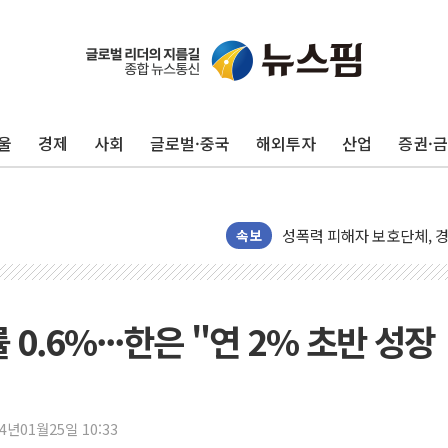
강원·전라권 폭염중대경보 
빚투·레버리지 줄었지만, 반
양주 가전제품 창고서 화재
[2보] 북한, 원산서 동해
울
경제
사회
글로벌·중국
해외투자
산업
증권·
종로·중구 오피스 78%가
법원, '관저 이전 봐주기 
성폭력 피해자 보호단체, 
우크라, 러 탄도미사일 공격
속보
"5.18은 북한 지령" 설교
[종합] 특검, '양평' 원희
[내일날씨] 절기상 '입추'
 0.6%···한은 "연 2% 초반 성장
제천 바이오밸리 공장 옥상
개혁신당 "민주, '盧 수사
CJ온스타일, 2분기 영업익 
24년01월25일 10:33
AI 연산은 포항, 전력 저장