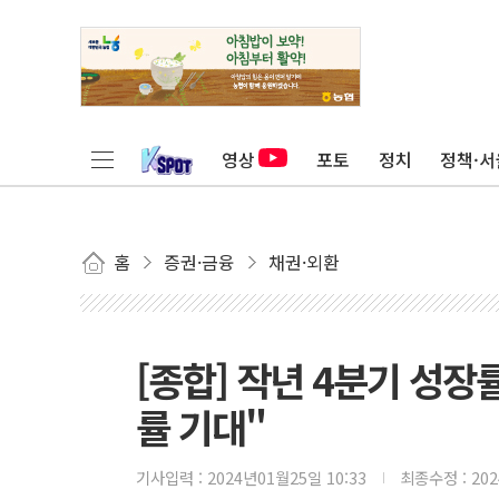
영상
포토
정치
정책·서
홈
증권·금융
채권·외환
[종합] 작년 4분기 성장률
률 기대"
기사입력 :
2024년01월25일 10:33
최종수정 :
20