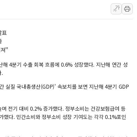
가
[속보] 북, 동해상으로 미
가
한국투자증권, 국내 최초 
[IPO] 니어스랩 "피지컬 
발표
한패스, 월 송금 60만건 돌
아
李대통령 "청소년 SNS 
어져"
난해 4분기 수출 회복 흐름에 0.6% 성장했다. 지난해 연간 성
.
연간 실질 국내총생산(GDP)' 속보치를 보면 지난해 4분기 GDP
며 전기 대비 0.2% 증가했다. 정부소비는 건강보험급여 등
가했다. 민간소비와 정부소비 성장 기여도는 각각 0.1%포인