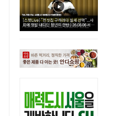
[스팟Live] "전셋집 구하려다 월세 선택"...사
회에 첫발 내디딘 청년의 한탄 | 26.08.06 서울
시 부동산 대토론회