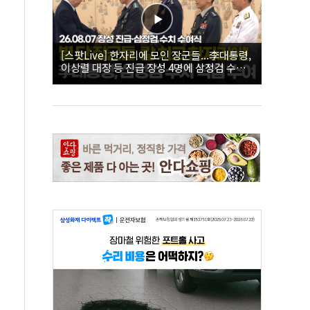
[스팟Live] 한자리에 모인 장군들...李대통령,
이상렬 대장 등 진급 장성 4명에 삼정검 수치
직접 수여｜26.08.07 장성 진급·삼정검 수치
수여식