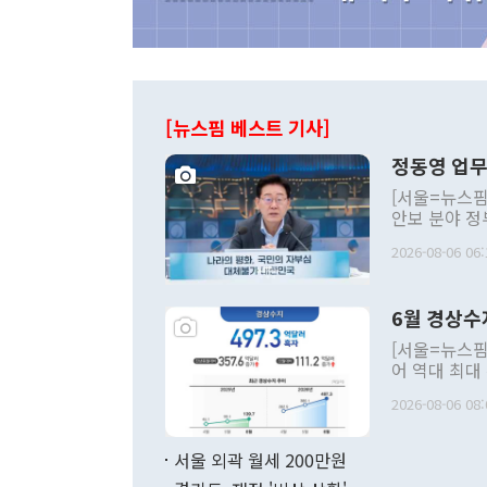
[뉴스핌 베스트 기사]
정동영 업무
[서울=뉴스핌
안보 분야 정
평화공존 발전
2026-08-06 06:
발언 중에는 
언한 것이 있
령은 공개적으
6월 경상수
주의적 희망에
관의 대북 정
[서울=뉴스핌
관 부처 장관
어 역대 최대
관의 무리한 
출 호조로 월
다. [정동영 통일부 장관이 지난달 23일 오후 서울 종로구 정부서울청사에
2026-08-06 08:
료=한국은행] 한국은행이 6일 발표한 '2026년 6월 국제수지(잠정)'에
서 취임 1주년 
면 지난 6월
부 장관 권한
1000만달러
서울 외곽 월세 200만원
발전 구상'을
이에 따라 올
적 갈등 해결