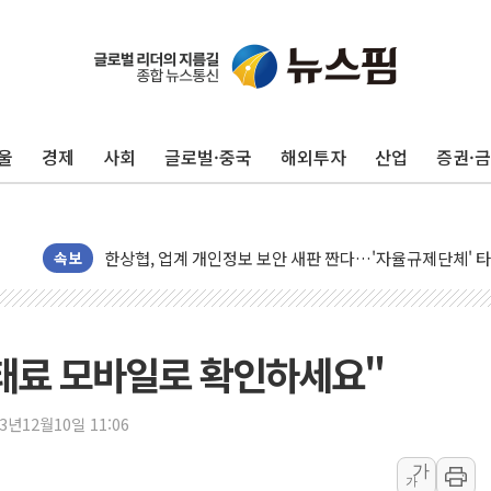
울
경제
사회
글로벌·중국
해외투자
산업
증권·
10월 보완수사권 폐지·공소청 출범…피해자들 '범죄 사각
민주, 오늘 제주·인천 경선 결과 발표...'김민석 재역전 vs
한상협, 업계 개인정보 보안 새판 짠다…'자율규제단체' 
속보
뉴욕증시, 고용 쇼크에 금리 인상 우려 후퇴…S&P500 
트럼프, 쿡 연준 이사 해임 재추진…"26일까지 의혹 소명"
유럽증시, 美 고용 예상 밖 부진에 연준 금리 인상 가능성 
태료 모바일로 확인하세요"
미 연준 매파 기세 꺾이나…고용 감소에 9월 동결 전망 우
[종합] 이슬람 수니파 3국, '공동방위협정' 체결… 이스라
23년12월10일 11:06
트럼프, 백신·자폐증 행정명령 검토…"이르면 다음 주"
가
美 항소법원, 백악관 무도회장 공사 중단 명령…트럼프 제
가