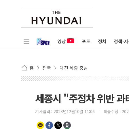
영상
포토
정치
정책·서
홈
전국
대전·세종·충남
세종시 "주정차 위반 과
기사입력 :
2023년12월10일 11:06
최종수정 :
20