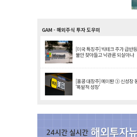
GAM
- 해외주식 투자 도우미
[미국 특징주] 빅테크 주가 급반등..
불안 잦아들고 낙관론 되살아나
[홍콩 대장주] 메이퇀 ③ 신성장
'폭발적 성장'