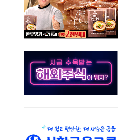
톱'… 美 해상봉쇄 영향
각
체주 '활짝'
스닥 선물 1%대 상승
상 기대 후퇴
·태양광주↑ VS 트레이드데스크·웬디스↓
 끝까지 찾겠다"