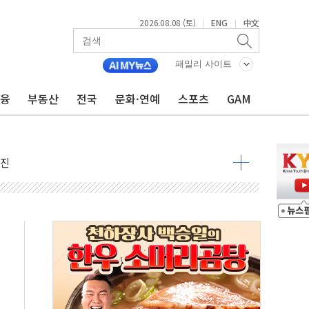
2026.08.08 (토)
ENG
中文
|
|
패밀리 사이트
금융
부동산
전국
문화·연예
스포츠
GAM
지대' 우려
 정청래 격차 확대'
타진
최고치
 요구
낮아지며 상승… STOXX 600 지수는 나흘 연속 최고치
세
엘·이란 위협에 맞설 자체 억지력 강화
동