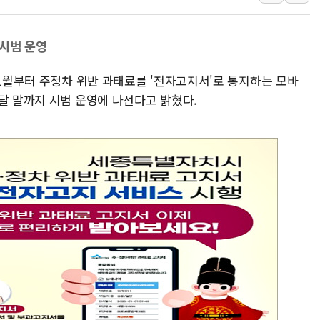
이란 핵심 원유 수출항 '하르그섬', 최근 1주일 이상 '올스
美 고용 쇼크에 엔화 장중 급등…시장은 "또 개입했나" 촉
시범 운영
[AI MY 뉴스] 뉴욕 반도체주 프리뷰...美 고용 쇼크에 반도
뉴욕증시 프리뷰, 美 고용 쇼크에 금리 인상 우려 후퇴…나
 1월부터 주정차 위반 과태료를 '전자고지서'로 통지하는 모바
[종합] 美 7월 고용 2만3000명 감소 '쇼크'…9월 금리 인
달 말까지 시범 운영에 나선다고 밝혔다.
[사진] 이슬람 수니파 3개국, 공동방위협정 체결
뉴욕증시 개장 전 특징주...아틀라시안·클라우드플레어
보훈부, 미 DPAA와 MOU… "6·25 미군 실종자 7359명
트럼프 "금리 내려야"…파월 때와 달리 워시엔 톤 낮춰
특정 정치인 측근 포항시 정책특보 내정설...포항시 '시끌'