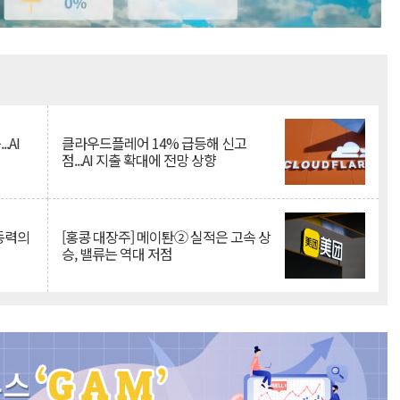
Mute
.AI
클라우드플레어 14% 급등해 신고
점...AI 지출 확대에 전망 상향
 동력의
[홍콩 대장주] 메이퇀② 실적은 고속 상
승, 밸류는 역대 저점