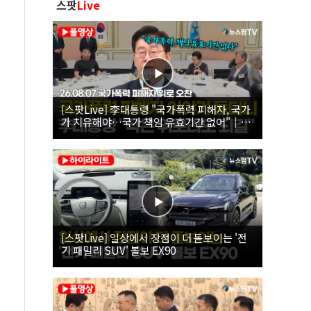
스팟
Live
[스팟Live] 李대통령 "국가폭력 피해자, 국가
가 치유해야…국가 책임 유효기간 없어"｜
26.08.07 국가폭력 피해자 위로 오찬
[스팟Live] 일상에서 장점이 더 돋보이는 '전
기 패밀리 SUV' 볼보 EX90