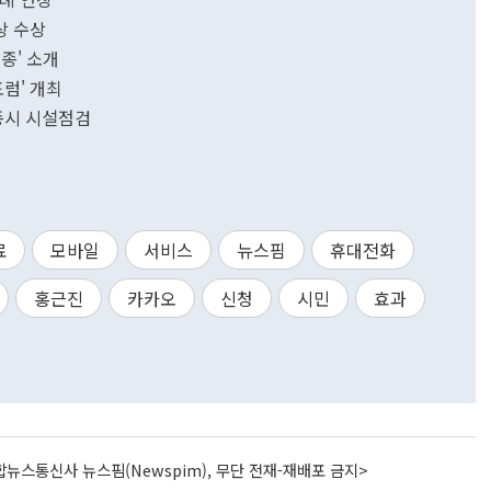
상 수상
종' 소개
포럼' 개최
종시 시설점검
료
모바일
서비스
뉴스핌
휴대전화
홍근진
카카오
신청
시민
효과
뉴스통신사 뉴스핌(Newspim), 무단 전재-재배포 금지>