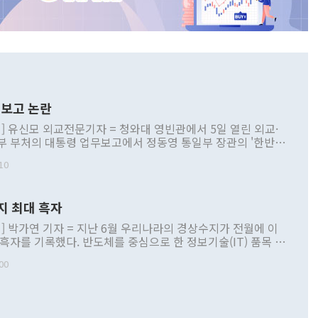
보고 논란
] 유신모 외교전문기자 = 청와대 영빈관에서 5일 열린 외교·
부 부처의 대통령 업무보고에서 정동영 통일부 장관의 '한반도
 구상'과 업무보고 발언이 논란을 빚고 있다. 이날 정 장관의
10
정부 내 조율을 거치지 않은 사안을 정책으로 추진하겠다고 공
는가 하면 사실 관계에 맞지 않은 설명도 있었다. 이재명 대통
로 신중을 기해 달라고 경고했고, 조현 외교부 장관은 '이상
지 최대 흑자
 근거한 비현실적 구상'이라는 비판을 내놨다. 그동안 정 장
책 관련 발언이 물의를 빚은 적은 여러 번 있지만 대통령과 유
] 박가연 기자 = 지난 6월 우리나라의 경상수지가 전월에 이
이 공개적으로 부정적 입장을 표명한 것은 이례적이다. 정 장
 흑자를 기록했다. 반도체를 중심으로 한 정보기술(IT) 품목 수
대북 접근법과 월권을 제어해야 한다는 목소리도 높아지고 있
간 상품수출이 처음으로 1000억달러를 넘어선 영향이다. [자
00
 따르
기자간담회를 하고 있다. [사진=통일부] 2026.07.23 ◆통일
 경상수지는 497억3000만달러 흑자로 집계됐다. 전월(386억
 넘어선 주장 정 장관은 이날 업무보고에서 '한반도 평화공존
)에 이어 두 달 연속 월간 기준 역대 최대 기록을 갈아치웠다.
 설명하면서 이재명 정부 2년차 핵심 과제로 상호 존중·평화
해 상반기 누적 경상수지 흑자는 1910억1000만달러를 기록
·핵 없는 한반도 등 3대 기본 방향을 제시했다. 정 장관은 "대