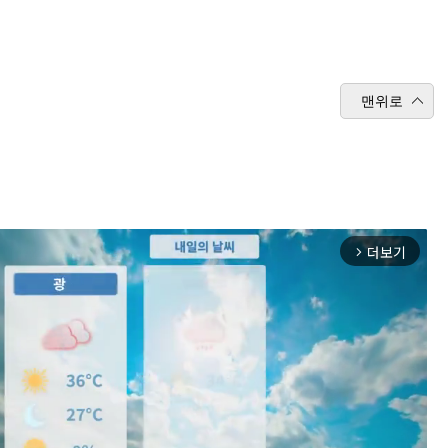
맨위로
더보기
arrow_forward_ios