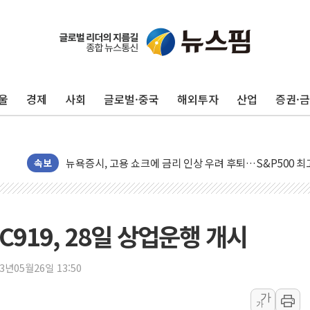
울
경제
사회
글로벌·중국
해외투자
산업
증권·
민주, 오늘 제주·인천 경선 결과 발표...'김민석 재역전 vs
한상협, 업계 개인정보 보안 새판 짠다…'자율규제단체' 
뉴욕증시, 고용 쇼크에 금리 인상 우려 후퇴…S&P500 
트럼프, 쿡 연준 이사 해임 재추진…"26일까지 의혹 소명"
속보
유럽증시, 美 고용 예상 밖 부진에 연준 금리 인상 가능성 
미 연준 매파 기세 꺾이나…고용 감소에 9월 동결 전망 우
[종합] 이슬람 수니파 3국, '공동방위협정' 체결… 이스라
919, 28일 상업운행 개시
트럼프, 백신·자폐증 행정명령 검토…"이르면 다음 주"
美 항소법원, 백악관 무도회장 공사 중단 명령…트럼프 제
23년05월26일 13:50
이란 핵심 원유 수출항 '하르그섬', 최근 1주일 이상 '올스
가
가
美 고용 쇼크에 엔화 장중 급등…시장은 "또 개입했나" 촉