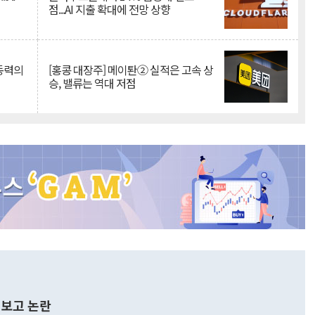
점...AI 지출 확대에 전망 상향
 동력의
[홍콩 대장주] 메이퇀② 실적은 고속 상
승, 밸류는 역대 저점
보고 논란