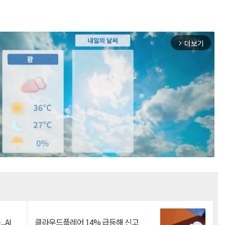
더보기
arrow_forward_ios
Mute
.AI
클라우드플레어 14% 급등해 신고