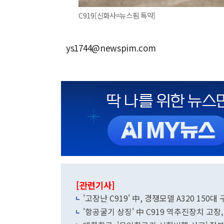
C919[신화사=뉴스핌 특약]
ys1744@newspim.com
[관련기사]
'고장난 C919' 中, 경쟁모델 A320 150
'항공굴기 상징' 中 C919 역추진장치 고장