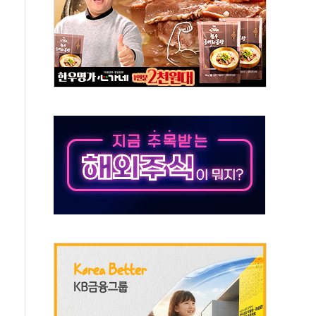
체주 '활짝'
스닥 선물 1%대 상승
상 기대 후퇴
·태양광주↑ VS 트레이드데스크·웬디스↓
 끝까지 찾겠다"
중 완화 전환점"