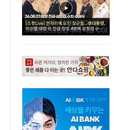
[스팟Live] 한자리에 모인 장군들...李대통령,
이상렬 대장 등 진급 장성 4명에 삼정검 수치
직접 수여｜26.08.07 장성 진급·삼정검 수치
수여식