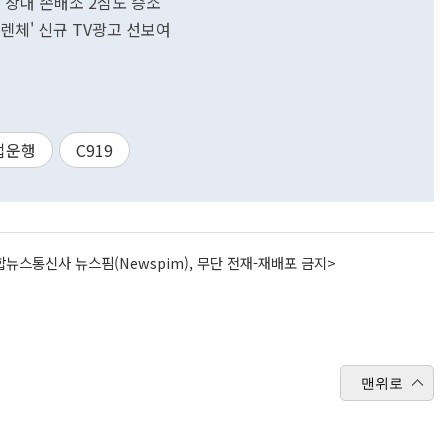
 상대 손배소 2심도 승소
클렌체' 신규 TV광고 선보여
업운행
C919
뉴스통신사 뉴스핌(Newspim), 무단 전재-재배포 금지>
맨위로