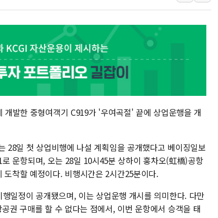
[AI MY 뉴스] 뉴욕 반도체주 프리뷰...美 고용 쇼크에 반도
뉴욕증시 프리뷰, 美 고용 쇼크에 금리 인상 우려 후퇴…나
[종합] 美 7월 고용 2만3000명 감소 '쇼크'…9월 금리 인
[사진] 이슬람 수니파 3개국, 공동방위협정 체결
뉴욕증시 개장 전 특징주...아틀라시안·클라우드플레어
보훈부, 미 DPAA와 MOU… "6·25 미군 실종자 7359명
트럼프 "금리 내려야"…파월 때와 달리 워시엔 톤 낮춰
체 개발한 중형여객기 C919가 '우여곡절' 끝에 상업운행을 개
특정 정치인 측근 포항시 정책특보 내정설...포항시 '시끌'
李 "해남 태양광, 대한민국 다음 100년 밑거름…수도권 집
오는 28일 첫 상업비행에 나설 계획임을 공개했다고 베이징일보
91로 운항되며, 오는 28일 10시45분 상하이 훙차오(虹橋)공항
 도착할 예정이다. 비행시간은 2시간25분이다.
의 비행일정이 공개됐으며, 이는 상업운행 개시를 의미한다. 다만
항공권 구매를 할 수 없다는 점에서, 이번 운항에서 승객을 태