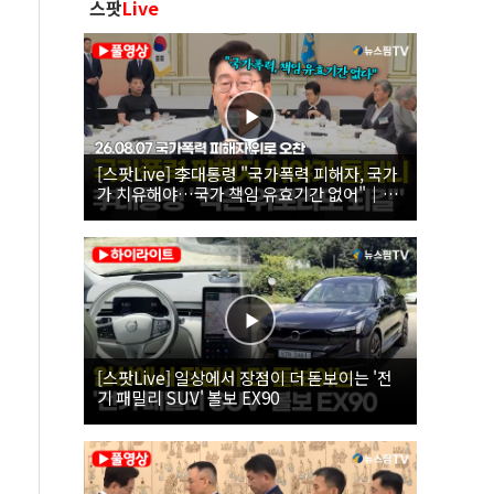
스팟
Live
[스팟Live] 李대통령 "국가폭력 피해자, 국가
가 치유해야…국가 책임 유효기간 없어"｜
26.08.07 국가폭력 피해자 위로 오찬
[스팟Live] 일상에서 장점이 더 돋보이는 '전
기 패밀리 SUV' 볼보 EX90