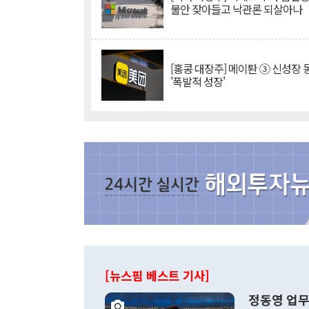
불안 잦아들고 낙관론 되살아나
[홍콩 대장주] 메이퇀 ③ 신성장
'폭발적 성장'
[뉴스핌 베스트 기사]
정동영 업무