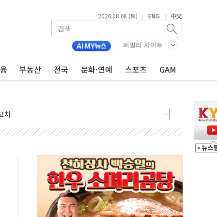
2026.08.08 (토)
ENG
中文
|
|
패밀리 사이트
금융
부동산
전국
문화·연예
스포츠
GAM
 정청래 격차 확대'
타진
최고치
 요구
낮아지며 상승… STOXX 600 지수는 나흘 연속 최고치
세
엘·이란 위협에 맞설 자체 억지력 강화
동
톱'… 美 해상봉쇄 영향
각