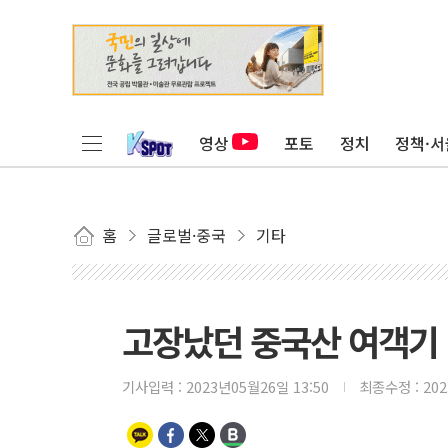
영상
포토
정치
정책·서
홈
글로벌·중국
기타
고장났던 중국산 여객기 C
기사입력 :
2023년05월26일 13:50
최종수정 :
20