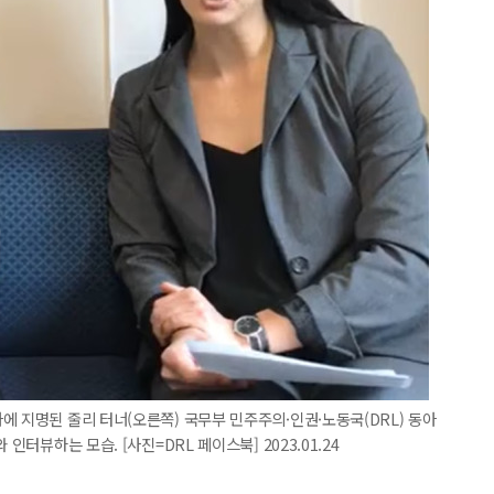
에 지명된 줄리 터너(오른쪽) 국무부 민주주의·인권·노동국(DRL) 동아
인터뷰하는 모습. [사진=DRL 페이스북] 2023.01.24