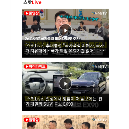
스팟
Live
[스팟Live] 李대통령 "국가폭력 피해자, 국가
가 치유해야…국가 책임 유효기간 없어"｜
26.08.07 국가폭력 피해자 위로 오찬
[스팟Live] 일상에서 장점이 더 돋보이는 '전
기 패밀리 SUV' 볼보 EX90