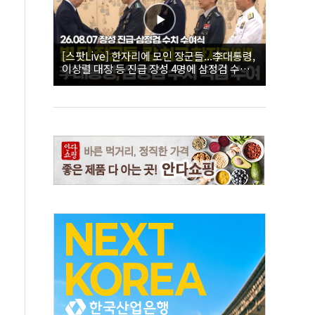
[스팟Live] 한자리에 모인 장군들...李대통령,
이상렬 대장 등 진급 장성 4명에 삼정검 수치
직접 수여｜26.08.07 장성 진급·삼정검 수치
수여식