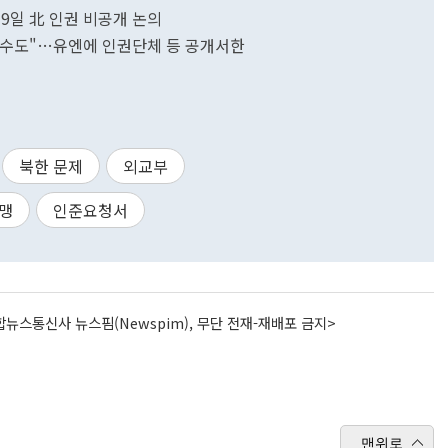
 9일 北 인권 비공개 논의
줄 수도"…유엔에 인권단체 등 공개서한
북한 문제
외교부
맹
인준요청서
뉴스통신사 뉴스핌(Newspim), 무단 전재-재배포 금지>
맨위로