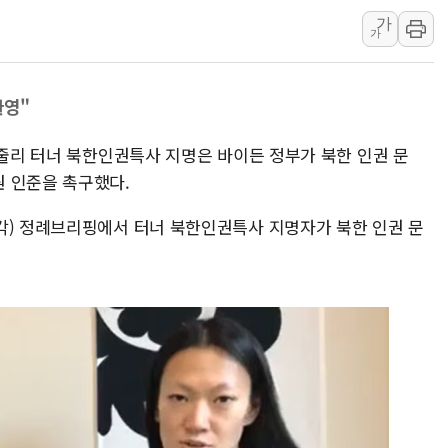
가
美 고용 쇼크에 엔화 장중 급등…시장은 "또 개입했나" 촉
가
[AI MY 뉴스] 뉴욕 반도체주 프리뷰...美 고용 쇼크에 반도
뉴욕증시 프리뷰, 美 고용 쇼크에 금리 인상 우려 후퇴…나
환영"
[종합] 美 7월 고용 2만3000명 감소 '쇼크'…9월 금리 인
[사진] 이슬람 수니파 3개국, 공동방위협정 체결
 줄리 터너 북한인권특사 지명은 바이든 정부가 북한 인권 문
뉴욕증시 개장 전 특징주...아틀라시안·클라우드플레어
 인준을 촉구했다.
보훈부, 미 DPAA와 MOU… "6·25 미군 실종자 7359명
각) 정례브리핑에서 터너 북한인권특사 지명자가 북한 인권 문
트럼프 "금리 내려야"…파월 때와 달리 워시엔 톤 낮춰
특정 정치인 측근 포항시 정책특보 내정설...포항시 '시끌'
李 "해남 태양광, 대한민국 다음 100년 밑거름…수도권 집