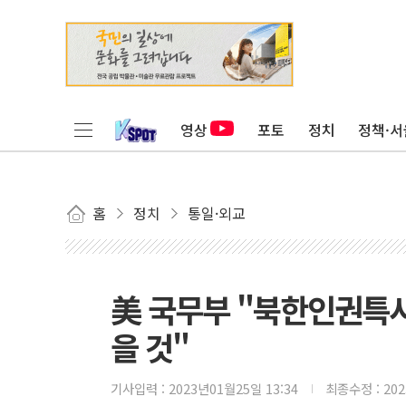
영상
포토
정치
정책·서
홈
정치
통일·외교
美 국무부 "북한인권특사
을 것"
기사입력 :
2023년01월25일 13:34
최종수정 :
20