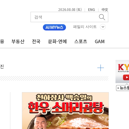
2026.08.08 (토)
ENG
中文
|
|
패밀리 사이트
금융
부동산
전국
문화·연예
스포츠
GAM
 정청래 격차 확대'
타진
최고치
 요구
낮아지며 상승… STOXX 600 지수는 나흘 연속 최고치
세
엘·이란 위협에 맞설 자체 억지력 강화
동
톱'… 美 해상봉쇄 영향