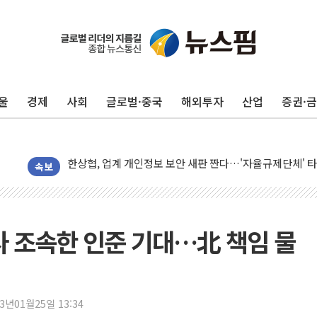
울
경제
사회
글로벌·중국
해외투자
산업
증권·
민주, 오늘 제주·인천 경선 결과 발표...'김민석 재역전 vs
한상협, 업계 개인정보 보안 새판 짠다…'자율규제단체' 
뉴욕증시, 고용 쇼크에 금리 인상 우려 후퇴…S&P500 
속보
트럼프, 쿡 연준 이사 해임 재추진…"26일까지 의혹 소명"
유럽증시, 美 고용 예상 밖 부진에 연준 금리 인상 가능성 
미 연준 매파 기세 꺾이나…고용 감소에 9월 동결 전망 우
 조속한 인준 기대…北 책임 물
[종합] 이슬람 수니파 3국, '공동방위협정' 체결… 이스라
트럼프, 백신·자폐증 행정명령 검토…"이르면 다음 주"
美 항소법원, 백악관 무도회장 공사 중단 명령…트럼프 제
23년01월25일 13:34
이란 핵심 원유 수출항 '하르그섬', 최근 1주일 이상 '올스