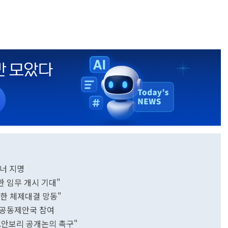
터너 지명
한 임무 개시 기대"
악한 체제대결 망동"
韓 공동제안국 참여
..안보리 공개논의 촉구"