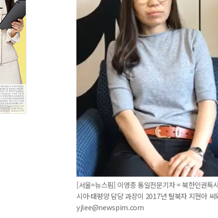
[서울=뉴스핌] 이영종 통일전문기자 = 북한인권특사
시아·태평양 담당 과장이 2017년 탈북자 지현아 씨와 
yjlee@newspim.com