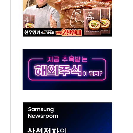
각
체주 '활짝'
스닥 선물 1%대 상승
상 기대 후퇴
·태양광주↑ VS 트레이드데스크·웬디스↓
 끝까지 찾겠다"
중 완화 전환점"