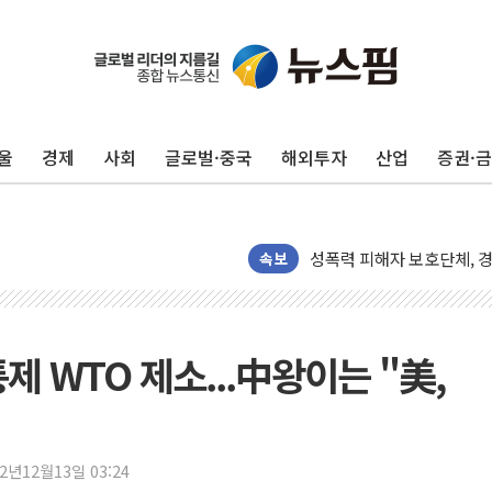
빚투·레버리지 줄었지만, 반
[2보] 북, 원산서 동해상
양주 가전제품 창고서 화재
울
경제
사회
글로벌·중국
해외투자
산업
증권·
종로·중구 오피스 78%가
법원, '관저 이전 봐주기 
성폭력 피해자 보호단체, 
속보
우크라, 러 탄도미사일 공격
"5.18은 북한 지령" 설교
[종합] 특검, '양평' 원희
제 WTO 제소...中왕이는 "美,
[내일날씨] 절기상 '입추'
제천 바이오밸리 공장 옥상
개혁신당 "민주, '盧 수사
22년12월13일 03:24
CJ온스타일, 2분기 영업익 