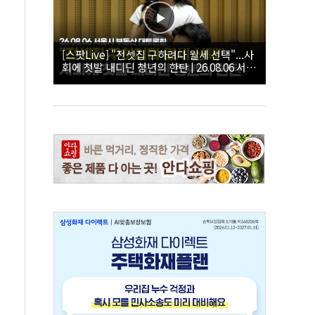
[스팟Live] "전셋집 구하려다 월세 선택"...사
회에 첫발 내디딘 청년의 한탄 | 26.08.06 서울
시 부동산 대토론회