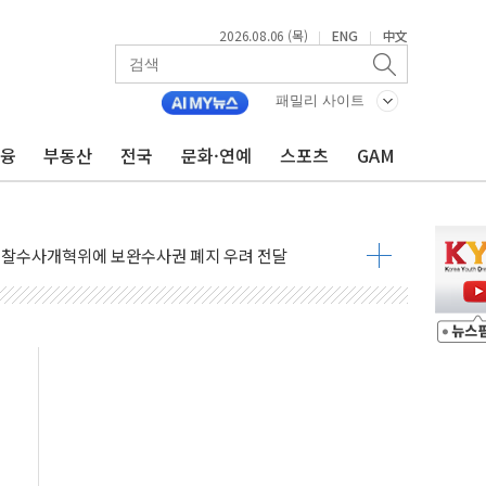
2026.08.06 (목)
ENG
中文
|
|
도체 두 종목에 코스피 '휘청'
패밀리 사이트
으로 단거리 탄도미사일 발사
…차량 3대·건물 1동 전소
금융
부동산
전국
문화·연예
스포츠
GAM
 준공 10년 이상…리뉴얼이 경쟁력 가른다
감사' 유병호 구속적부심 기각
경찰수사개혁위에 보완수사권 폐지 우려 전달
에 속수무책… 패트리엇 미사일 지원, 작년의 3분의 1
한 목사 불구속 송치
룡 2차 조사…'당정대 회의' 한동훈·방기선 수사도 속도
에 폭염 절정…서울 한낮 39도
서 불…30여분 만에 진화
' 악연으로 형사사법 틀 바꿔…국민 불안감 가중"
260억원…전년 比 21.2%↑