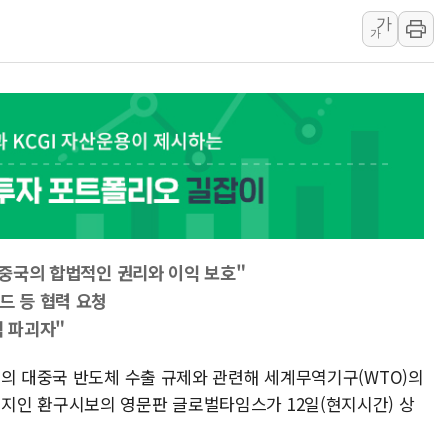
AI 연산은 포항, 전력 저장
가
가
[속보] 북, 동해상으로 미
한국투자증권, 국내 최초 
[IPO] 니어스랩 "피지컬 
한패스, 월 송금 60만건 돌
李대통령 "청소년 SNS 
초등학교 앞서 '쾅'…대전 
."중국의 합법적인 권리와 이익 보호"
드 등 협력 요청
칙 파괴자"
국의 대중국 반도체 수출 규제와 관련해 세계무역기구(WTO)의
지인 환구시보의 영문판 글로벌타임스가 12일(현지시간) 상