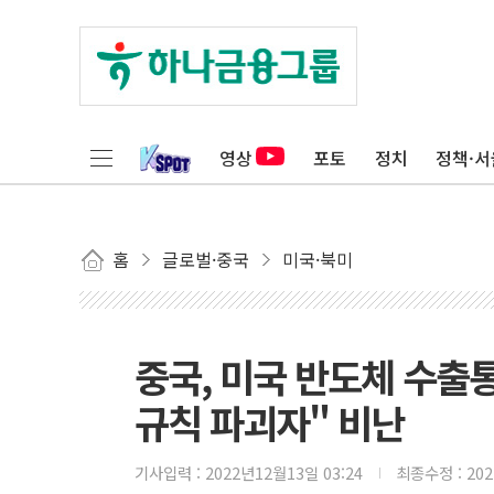
영상
포토
정치
정책·서
홈
글로벌·중국
미국·북미
중국, 미국 반도체 수출통
규칙 파괴자" 비난
기사입력 :
2022년12월13일 03:24
최종수정 :
20