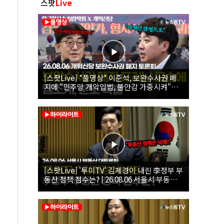
스팟
Live
[스팟Live] *풀영상* 이준석, 보완수사권 폐
지에 "민주당 개악입법, 불안감 가중시켜"｜
26.08.06 개혁신당 보완수사권 폐지 토론회
[스팟Live] '투미TV' 김제경이 내린 李정부 부
동산 정책 점수는? | 26.08.06 서울시 부동산
대토론회