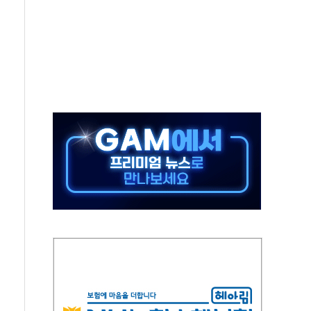
은 영광…지역펀드 9·10호 확정
상 발사체 발사
상반기 영업이익 2조 돌파
AI 자율비행 기술로 글로벌 방산 시장 공략"
파
제한, 형평성·여론 고려해야…충분한 사회적 논의 주문"
중구서 시내버스 등 3중 추돌·1명 부상