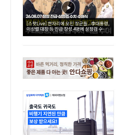
[스팟Live] 한자리에 모인 장군들...李대통령,
이상렬 대장 등 진급 장성 4명에 삼정검 수치
직접 수여｜26.08.07 장성 진급·삼정검 수치
수여식