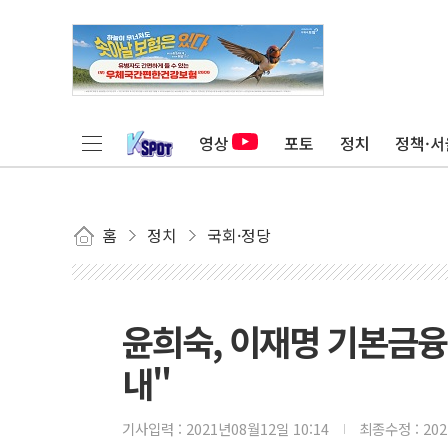
영상
포토
정치
정책·서
홈
정치
국회·정당
윤희숙, 이재명 기본금융
내"
기사입력 :
2021년08월12일 10:14
최종수정 :
20