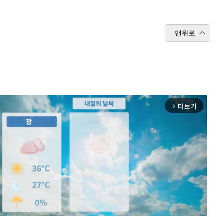
맨위로
더보기
arrow_forward_ios