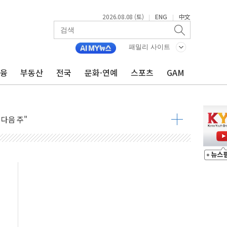
2026.08.08 (토)
ENG
中文
|
|
패밀리 사이트
금융
부동산
전국
문화·연예
스포츠
GAM
동결 전망 우세
체결… 이스라엘·이란 위협에 맞설 자체 억지력 강화
 다음 주"
령…트럼프 제동
 이상 '올스톱'… 美 해상봉쇄 영향
개입했나" 촉각
용 쇼크에 반도체주 '활짝'
우려 후퇴…나스닥 선물 1%대 상승
…9월 금리 인상 기대 후퇴
체결
라우드플레어·태양광주↑ VS 트레이드데스크·웬디스↓