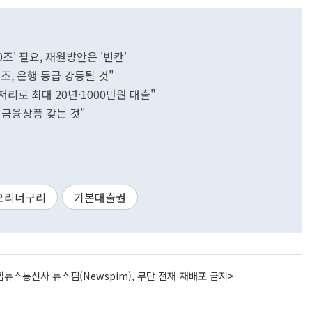
조' 필요, 재원방안은 '빈칸'
조, 은행 등급 강등될 것"
저리로 최대 20년·1000만원 대출"
 금융상품 갖는 것"
오리너구리
기본대출권
뉴스통신사 뉴스핌(Newspim), 무단 전재-재배포 금지>