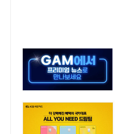
종자 7359명 끝까지 찾겠다"
 톤 낮춰
항시 '시끌'
름…수도권 집중 완화 전환점"
 주재… "전폭적 공급 확대·속도전 총력"
…美 태양광주 급등
해도 놀랍지 않아"
태양광 착공…여의도 1.6배 규모