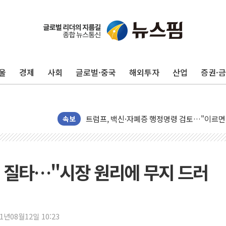
울
경제
사회
글로벌·중국
해외투자
산업
증권·
미 연준 매파 기세 꺾이나…고용 감소에 9월 
[종합] 이슬람 수니파 3국, '공동방위협정' 
트럼프, 백신·자폐증 행정명령 검토…"이르면
美 항소법원, 백악관 무도회장 공사 중단 명
속보
이란 핵심 원유 수출항 '하르그섬', 최근 1주일
美 고용 쇼크에 엔화 장중 급등…시장은 "또 
[AI MY 뉴스] 뉴욕 반도체주 프리뷰...美 고
 질타…"시장 원리에 무지 드러
뉴욕증시 프리뷰, 美 고용 쇼크에 금리 인상 
[종합] 美 7월 고용 2만3000명 감소 '쇼크'
[사진] 이슬람 수니파 3개국, 공동방위협정 
21년08월12일 10:23
뉴욕증시 개장 전 특징주...아틀라시안·클