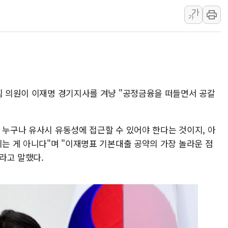
가
보훈부, 미 DPAA와 MOU… "6·25 미군 실
가
트럼프 "금리 내려야"…파월 때와 달리 워시엔
특정 정치인 측근 포항시 정책특보 내정설...포
李 "해남 태양광, 대한민국 다음 100년 밑거
李 대통령, '6시간 마라톤 부동산 2차 회의'
트럼프, 中 겨냥 폴리실리콘 관세 15% 부과
의힘 의원이 이재명 경기지사를 겨냥 "공정금융을 떠들면서 공갈
[사진] 빈살만과 에르도안의 만남
이란와이어 "이란 최고지도자 위독…곧 사망
 누구나 유사시 유동성에 접근할 수 있어야 한다는 것이지, 아
남동발전, 해남군에 국내 최대 규모 400MW 
리는 게 아니다"며 "이재명표 기본대출 공약의 가장 놀라운 점
라고 말했다.