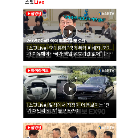
스팟
Live
[스팟Live] 李대통령 "국가폭력 피해자, 국가
가 치유해야…국가 책임 유효기간 없어"｜
26.08.07 국가폭력 피해자 위로 오찬
[스팟Live] 일상에서 장점이 더 돋보이는 '전
기 패밀리 SUV' 볼보 EX90