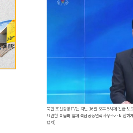
북한 조선중앙TV는 지난 16일 오후 5시께 긴급 
요란한 폭음과 함께 북남공동연락사무소가 비참하게 
캡처]