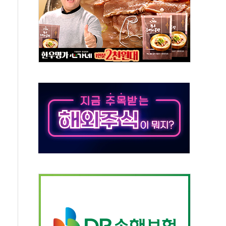
체주 '활짝'
스닥 선물 1%대 상승
상 기대 후퇴
·태양광주↑ VS 트레이드데스크·웬디스↓
 끝까지 찾겠다"