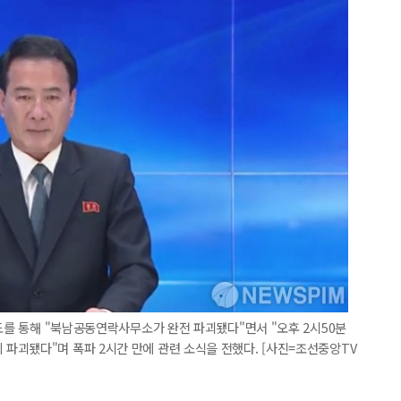
보도를 통해 "북남공동연락사무소가 완전 파괴됐다"면서 "오후 2시50분
파괴됐다"며 폭파 2시간 만에 관련 소식을 전했다. [사진=조선중앙TV