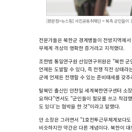
[판문점=뉴스핌] 사진공동취재단 = 북측 군인들이 
전문가들은 북한군 경계병들이 전방지역에서 
무체계 격상의 명확한 증거라고 지적했다.
조한범 통일연구원 선임연구위원은 "북한 군
언제든 도발할 수 있다, 즉 전쟁 직전 상태라
군에 언제든 전쟁할 수 있는 준비태세를 갖추
탈북민 출신인 안찬일 세계북한연구센터 소장
요하다"면서도 "군인들이 철모를 쓰고 착검했
도 있다'는 협박을 한 것"이라고 말했다.
안 소장은 그러면서 "1호전투근무체계보다도 
비슷하지만 약간은 다른 개념이다. 북한이 