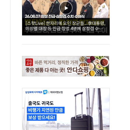
[스팟Live] 한자리에 모인 장군들...李대통령,
이상렬 대장 등 진급 장성 4명에 삼정검 수치
직접 수여｜26.08.07 장성 진급·삼정검 수치
수여식