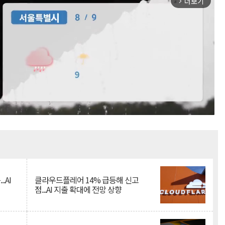
더보기
arrow_forward_ios
Mute
.AI
클라우드플레어 14% 급등해 신고
점...AI 지출 확대에 전망 상향