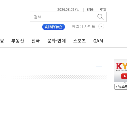
2026.08.09 (일)
ENG
中文
|
|
투입…고수온 양식장 복구·지원 '총력'
산사태 주의보'...경북도, 호우 피해·통제구간 없어
패밀리 사이트
%p' 차 재역전 성공...金 45.42% vs 鄭 44.56%
금융
부동산
전국
문화·연예
스포츠
GAM
·정청래·김민석 당대표 후보
 정청래에 승리...47.75% vs 42.08%
과 발표...김민석 47.75% 정청래 42.08%
표...김민석 45.09% 정청래 43.27% 송영길 11.63%
표...김민석 52.64% 정청래 39.89% 송영길 7.47%
0~8.14)
…공습 한계·탄약 부족 현실화
50㎜ 폭우…강원 동해안 강한 비 이어져
 환경미화원 수거차에 치여 사망
동…60대 남성 2명 숨져