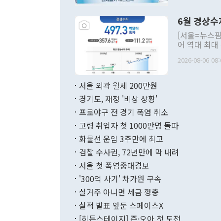
언한 것이 있
령은 공개적으
6월 경상수
주의적 희망에
관의 대북 정
[서울=뉴스핌
관 부처 장관
어 역대 최대
관의 무리한 
출 호조로 월
다. [정동영 통일부 장관이 지난달 23일 오후 서울 종로구 정부서울청사에
2026-08-06 08:
료=한국은행] 한국은행이 6일 발표한 '2026년 6월 국제수지(잠정)'에
서 취임 1주년 
면 지난 6월
부 장관 권한
1000만달러
서울 외곽 월세 200만원
발전 구상'을
이에 따라 올
적 갈등 해결
경기도, 재정 '비상 상황'
했다. 경상수
결과 혐오의 
9000만달러
프로야구 전 경기 폭염 취소
년간의 CVI
지 기준 상품
고령 취업자 첫 1000만명 돌파
무너졌다고도 
며 월간 기준
현실을 바꾸는
달러로 38.
화물선 운임 3주만에 최고
를 평화 체제
196.9% 급
검찰 수사권, 72년만에 막 내려
함께 4자 대
수출은 160
지만 이 대통
서울 첫 폭염중대경보
(18.6%) 
화공존 정책이
했다. 통관 기
'300억 사기' 차가원 구속
다"고 지적했
(16.4%)
투리가 잡혀 
실거주 아니면 세금 껑충
월(-10억9
쁜 상황이 초
증가와 유류할
실적 발표 앞둔 스페이스X
9·19 군사
기록했지만 
[히든스테이지] 즌·오아 첫 도전
"우리의 선의