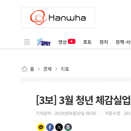
영상
포토
정치
정책·서
홈
경제
지표
[3보] 3월 청년 체감실
기사입력 :
2019년04월10일 08:00
최종수정 :
20