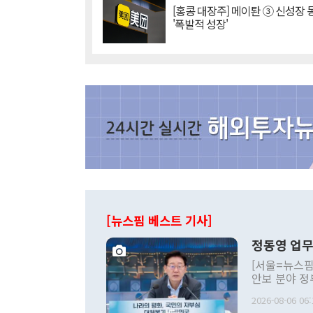
[홍콩 대장주] 메이퇀 ③ 신성장
'폭발적 성장'
[뉴스핌 베스트 기사]
정동영 업무
[서울=뉴스핌
안보 분야 정
평화공존 발전
2026-08-06 06:
발언 중에는 