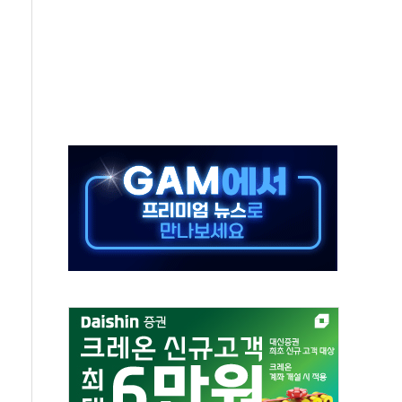
보는 일 없게"…'결혼 페널티' 22개 과제 손본다
터보트 전복…1명 사망·1명 실종
의 날 참석..."국제적 시민 연대로 목소리 내야"
 실종 60대 나흘만에 숨진 채 발견
 살해 10대 아들 체포
' 받아친 정청래…제주 연설서 신경전 고조