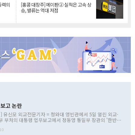
 동력의
[홍콩 대장주] 메이퇀② 실적은 고속 상
승, 밸류는 역대 저점
보고 논란
] 유신모 외교전문기자 = 청와대 영빈관에서 5일 열린 외교·
부 부처의 대통령 업무보고에서 정동영 통일부 장관의 '한반도
 구상'과 업무보고 발언이 논란을 빚고 있다. 이날 정 장관의
10
정부 내 조율을 거치지 않은 사안을 정책으로 추진하겠다고 공