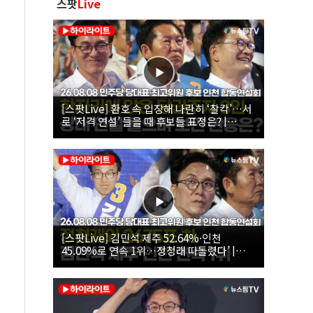
스팟
Live
[스팟Live] 환호 속 입장해 나란히 ‘찰칵’…서
로 ‘저격 연설’ 들을 때 후보들 표정은? |
26.08.08 더불어민주당 당대표·최고위원 후
보 인천 합동연설회
[스팟Live] 김민석 제주 52.64%·인천
45.09%로 연속 1위…정청래 따돌렸다’ |
26.08.08 더불어민주당 당대표·최고위원 후
보 인천 합동연설회