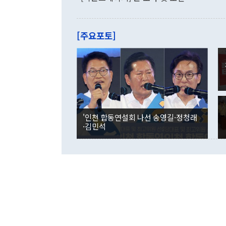
로 전환됐다.
으로 약간의 의문
를 기록해 전
관은 업무보고
는 배당수입
주의에 근거한
줄면서 25억
[주요포토]
라며 "여러분
억1000만달
이 9월 러시
였던 올해 3
며 "정부 차
인의 해외투자
은 "그것은 
각각 증가했다
잘랐다. 정 
국인의 국내 
않았다는 점에
감소하며 전월
사합의 복원,
경신했다. 외
권이라는 지적
분기 말 만기
뒤 "여기 업
다. 내국인의
'인천 합동연설회 나선 송영길·정청래
부의 한 소식
다. eoyn2@
·김민석
를 거쳐 결정
련 부처 장관
하고 대통령의
한 문제"라고 지적했다. 이재명 대통령이
외교 국방 등
2026.08.05 ◆시대착오적 접근, 대북 인식 오류 더욱 문제인 것은 정 장관
의 이같은 주
실과 다른 인
격히 변화하고
못하고 있다는