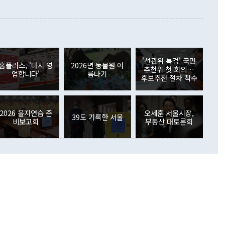
 본원소득수지는 배당소득을 중심으로 32억7000만달러 흑자
이 들 때도 있다"며 부정적으로 반응했다. 조현 외교부 장
월(21억7000만달러)보다 흑자 폭이 확대됐다. 배당소득수지
 사후 브리핑에서 정 장관이 언급한 '4자 회담'에 대해 "이상
이 늘어난 데다 전월 분기배당에 따른 기저효과로 배당지급이
 어떤 희망이라 하더라도 그건 아직 조율되지 않은 방법"이
6000만달러 흑자를 나타냈다. 금융계정 순자산은 6월 중 467
들께서 디스카운트해 주시면 좋겠다"고 선을 그었다. 정 장관
러 증가해 월간 기준 역대 최대 증가 폭을 기록했다. 종전 최대
아 블라디보스토크에서 열리는 '동방경제포럼(EEF)'을 언급하
월(369억9000만달러)을 넘어선 것이다. 직접투자에서는 내국
원에서 (참석을) 검토하고 있다"고 발언한 데 대해서도 조 장관
가 80억1000만달러, 외국인의 국내투자가 46억3000만달러
'선관위 특검' 국민
외교부의 몫"이라며 "아직 거기까지 진도가 나가지 않았다"고
홈플러스, '다시 영
2026년 동물원 여
. 증권투자에서는 외국인의 국내 주식 매도세가 이어졌다. 외
추천위 첫 회의…
업합니다'
름나기
장관이 이날 소개한 대북 구상과 설명은 정부 내 조율을 거치지
주식 투자는 차익실현 매도 등의 영향으로 316억1000만달러
후보추천 절차 착수
서 문제가 있다. 특히 주적 표현 대체와 국호 사용, 9·19 군
(-310억5000만달러)에 이어 역대 최대 순매도 기록을 다시
 4자회담 추진 등은 통일부 장관이 결정할 사안이 아니어서 월
국인의 국내 채권투자는 세계국채지수(WGBI) 자금 유입에도
이 나오고 있다. 이 대통령은 정 장관의 업무보고를 듣고 난
도래 영향으로 증가 폭이 줄어든 52억9000만달러를 기록했
무보고에 발표했다고 승인난 건 아니다"라고 재차 확인했다. 정
2026 을지연습 준
오세훈 서울시장,
 해외 증권투자는 주식을 중심으로 35억6000만달러 증가했
39도 기록한 서울
비보고회
부동산 대토론회
통은 "정 장관의 발언 내용은 대부분 국가안전보장회의(NSC)
newspim.com
된 사안이 아닌 정 장관의 개인적 생각에 가깝다"며 "안보 관
이 정부의 공식 정책이 아닌 사안을 추진하겠다고 업무보고를
 면전에서 '국군통수권자가 나서야 한다'고 주장한 것은 심각
 5일 청와대 영빈관에서 열린 통일
 외교 안보 부처 업무보고에서 발언하고 있다. [사진=청와대]
장이 현 시점에서 이미 참고가 될 수 없는 과거의 경험 또는 사
식에 기반하고 있다는 것이다. 정 장관이 주장하는 구상은 급
 있는 북한의 전략과 한반도 및 국제 정세를 전혀 반영하지
 비판이 제기되고 있다. 정 장관이 "흘러간 선(先)비핵화만