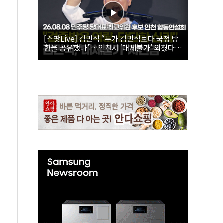
[스팟Live] 김민석 “누가 김민석보다 국정 방
향을 공유했나”…인천서 ‘대체불가’ 외쳤다 |
26.08.08 더불어민주당 당대표·최고위원 후
보 인천 합동연설회