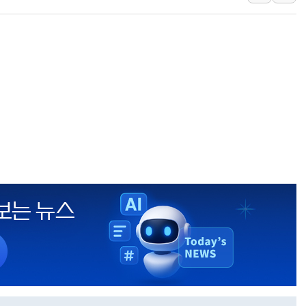
李대통령 "결혼 때문에 손해 
여수 오동도 인근 해상서 모
추미애, '위안부' 피해자 기림
인천 선재도 갯벌서 해루질 중
인천서 말다툼 중 어머니 흉기
'화합' 꺼낸 김민석에 '뻔뻔