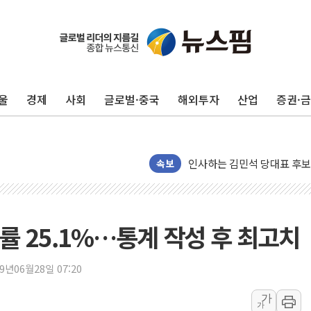
포항시 재난예산 40억 긴급 
울진·영덕 '호우특보'-포항 '
[종합] 김민석, 정청래에 '0.86
울
경제
사회
글로벌·중국
해외투자
산업
증권·
인천 합동연설회 나선 송영길
김민석, 2주차 제주·인천 경선서
인사하는 김민석 당대표 후보
[속보] 민주, 제주·인천 경선 결
속보
[속보] 민주, 인천 경선 결과 발
[속보] 민주, 제주 경선 결과 발
이번주 국내 주요 금융일정(8.1
업률 25.1%…통계 작성 후 최고치
美, 이란전 출구전략 만지작
강릉·동해·삼척 시간당 최대 
19년06월28일 07:20
폐기물 수거하다 참변…60대
가
가
서울 중랑구 주택가서 흉기 난