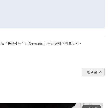
뉴스통신사 뉴스핌(Newspim), 무단 전재-재배포 금지>
맨위로