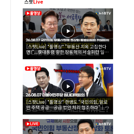
스팟
Live
[스팟Live] *풀영상* "부동산 지옥 고집한다
면!"...李대통령 향한 장동혁의 서슬퍼런 일갈
| 26.08.07 국민의힘 부동산정책 정상화 특별
위원회 전체회의
[스팟Live] *풀영상* 한병도 “국민의힘, 말로
만 주택 공급…공급 법안 처리 협조하라”｜
26.08.07 더불어민주당 원내대책회의