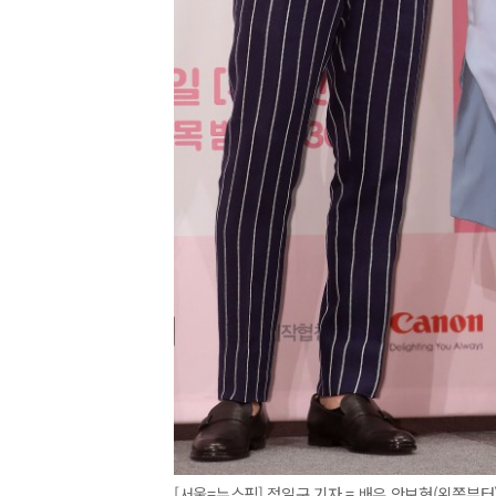
[서울=뉴스핌] 정일구 기자 = 배우 안보현(왼쪽부터