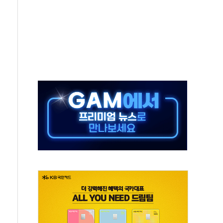
유럽 패싱… '유로화 팔아 엔화 부양' 사후 통보만
…'닥터 코퍼'가 말하는 경기 신호가 달라졌다
 노선 재개...3년 2개월 만
다양성 제고 특별 위원회 위촉장 수여식 및 1차 회의
규모 美 전력 케이블 수주