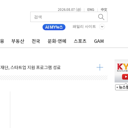
침수 예측"…건설연, AI 위험기상 기술 개발
2026.08.07 (금)
ENG
中文
|
|
세액공제·인증제도 개선 수혜 기대"
 무너져…대전서 50대 일용직 추락 사망
패밀리 사이트
출 풀고 재개발·재건축 촉진하는 것이 부동산 정상화"
금융
부동산
전국
문화·연예
스포츠
GAM
'尹 관저 이전 감사 무마' 유병호 감사위원 구속 기소
이버…내년 AI 팩토리 매출 본격화
원 환시 개입...4월 말 '56조원' 사상 최대
재단, 스타트업 지원 프로그램 성료
사기 혐의' 차가원 대표 구속 송치
놓고 국민만 잡아"
 책임' 임성근 전 사단장 항소심도 징역 3년 선고
 특별위원회 전체회의서 발언하는 장동혁 대표
스텔 살인' 50대 남성 구속 송치
혹한 여름"…구윤철, 쪽방촌 폭염 대응상황 점검
육박 7년 새 7배 늘었다...폭염 대책비는 8.6배 증가