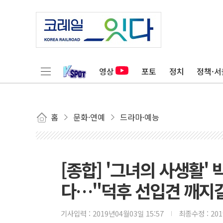
영상
포토
정치
정책·서
홈
문화·연예
드라마·예능
[종합] '그녀의 사생활' 
다…"덕후 선입견 깨지
기사입력 :
2019년04월03일 15:57
최종수정 :
20