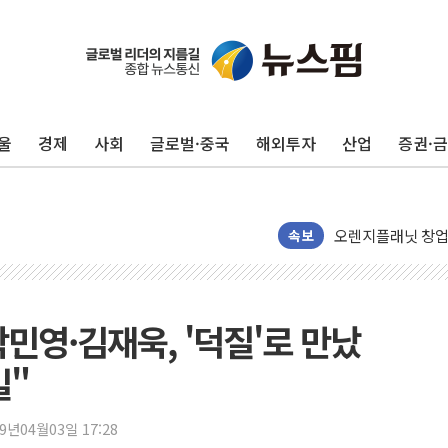
"최대 2시간 앞서 
유니슨 "국내생산
창호 교체하다 난간
장동혁 "규제와 대
울
경제
사회
글로벌·중국
해외투자
산업
증권·
[속보] 종합특검, 
AI에 승부 건 네
日, 4~6월 105조
오렌지플래닛 창업
속보
경찰, '300억대 
장동혁 "집값 올려
[속보] '해병 순직
박민영·김재욱, '덕질'로 만났
부동산정책 정상화
길"
경찰, '강북구 오피
"취약계층에 더 가
19년04월03일 17:28
전국 그늘막 4만개 