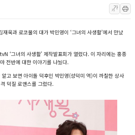
가
美·日 환율공조에 
가
구리값 사상 최고치
에어프레미아, 호치민
 김재욱과 로코물의 대가 박민영이 ‘그녀의 사생활’에서 만났
국민통합위, 정치 
티엠씨, 220억원 
vN ‘그녀의 사생활’ 제작발표회가 열렸다. 이 자리에는 홍종
라마 전반에 대한 이야기를 나눴다.
알고 보면 아이돌 덕후인 박민영(성덕미 역)이 까칠한 상사
본격 덕질 로맨스를 그렸다.