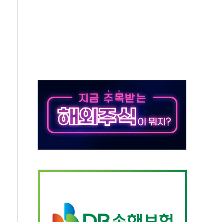
 주재… "전폭적 공급 확대·속도전 총력"
…美 태양광주 급등
해도 놀랍지 않아"
태양광 착공…여의도 1.6배 규모
...금융주 낙폭 커