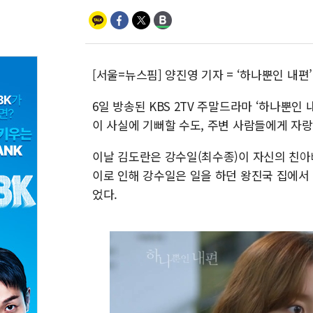
[서울=뉴스핌] 양진영 기자 = ‘하나뿐인 내편
6일 방송된 KBS 2TV 주말드라마 ‘하나뿐인
이 사실에 기뻐할 수도, 주변 사람들에게 자랑
이날 김도란은 강수일(최수종)이 자신의 친아
이로 인해 강수일은 일을 하던 왕진국 집에서
었다.