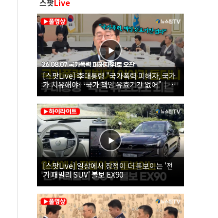
스팟
Live
[스팟Live] 李대통령 "국가폭력 피해자, 국가
가 치유해야…국가 책임 유효기간 없어"｜
26.08.07 국가폭력 피해자 위로 오찬
[스팟Live] 일상에서 장점이 더 돋보이는 '전
기 패밀리 SUV' 볼보 EX90