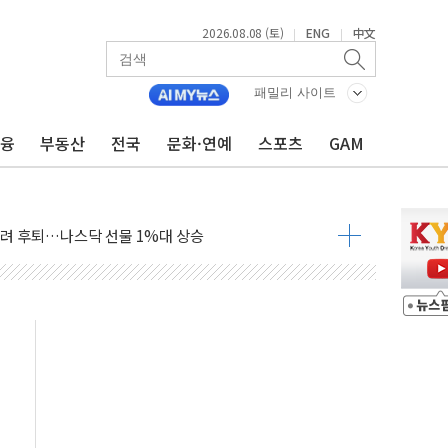
2026.08.08 (토)
ENG
中文
|
|
체결… 이스라엘·이란 위협에 맞설 자체 억지력 강화
 다음 주"
패밀리 사이트
령…트럼프 제동
금융
부동산
전국
문화·연예
스포츠
GAM
 이상 '올스톱'… 美 해상봉쇄 영향
개입했나" 촉각
용 쇼크에 반도체주 '활짝'
우려 후퇴…나스닥 선물 1%대 상승
…9월 금리 인상 기대 후퇴
체결
라우드플레어·태양광주↑ VS 트레이드데스크·웬디스↓
종자 7359명 끝까지 찾겠다"
 톤 낮춰
항시 '시끌'
름…수도권 집중 완화 전환점"