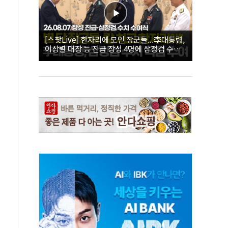
[스팟Live] 한자리에 모인 장군들...李대통령,
이상렬 대장 등 진급 장성 4명에 삼정검 수치
직접 수여｜26.08.07 장성 진급·삼정검 수치
수여식