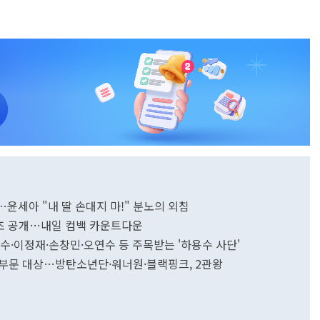
경신…윤세아 "내 딸 손대지 마!" 분노의 외침
대 최초 공개…내일 컴백 카운트다운
민수·이정재·손창민·오연수 등 주목받는 '하용수 사단'
음원부문 대상…방탄소년단·워너원·블랙핑크, 2관왕