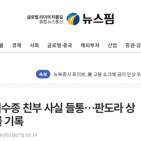
[종합] 이슬람 수니파 3국, '공동방위협정' 
트럼프, 백신·자폐증 행정명령 검토…"이르면
美 항소법원, 백악관 무도회장 공사 중단 명
울
경제
사회
글로벌·중국
해외투자
산업
증권·
이란 핵심 원유 수출항 '하르그섬', 최근 1주일
美 고용 쇼크에 엔화 장중 급등…시장은 "또 
[AI MY 뉴스] 뉴욕 반도체주 프리뷰...美 고
뉴욕증시 프리뷰, 美 고용 쇼크에 금리 인상 
속보
[종합] 美 7월 고용 2만3000명 감소 '쇼크'
[사진] 이슬람 수니파 3개국, 공동방위협정 
뉴욕증시 개장 전 특징주...아틀라시안·클
 최수종 친부 사실 들통…판도라 상
보훈부, 미 DPAA와 MOU… "6·25 미군 실
률 기록
트럼프 "금리 내려야"…파월 때와 달리 워시엔
특정 정치인 측근 포항시 정책특보 내정설...포
19년01월07일 09:34
李 "해남 태양광, 대한민국 다음 100년 밑거