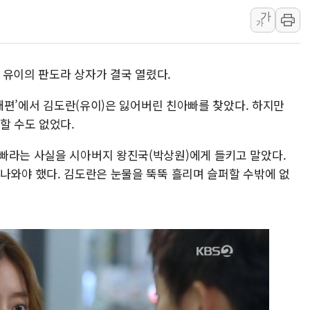
李 대통령, '6시간 마라톤 부동산 2차 회의'
가
가
트럼프, 中 겨냥 폴리실리콘 관세 15% 부과
[사진] 빈살만과 에르도안의 만남
’ 유이의 판도라 상자가 결국 열렸다.
이란와이어 "이란 최고지도자 위독…곧 사망
남동발전, 해남군에 국내 최대 규모 400MW 
 내편’에서 김도란(유이)은 잃어버린 친아빠를 찾았다. 하지만
[인도증시] 중동 불안 속 유가 상승에 소폭 하락
할 수도 없었다.
빠라는 사실을 시아버지 왕진국(박상원)에게 들키고 말았다.
 나와야 했다. 김도란은 눈물을 뚝뚝 흘리며 슬퍼할 수밖에 없