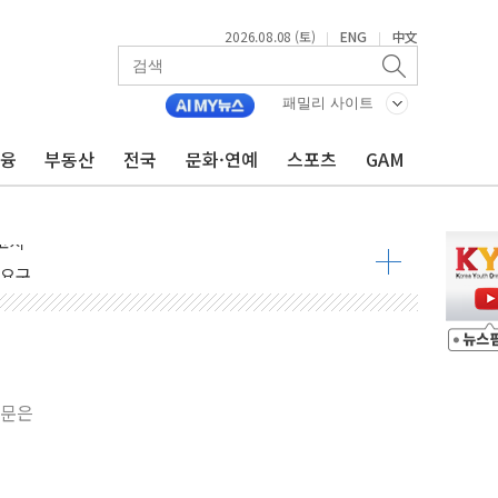
2026.08.08 (토)
ENG
中文
|
|
패밀리 사이트
금융
부동산
전국
문화·연예
스포츠
GAM
 정청래 격차 확대'
타진
최고치
 요구
낮아지며 상승… STOXX 600 지수는 나흘 연속 최고치
세
엘·이란 위협에 맞설 자체 억지력 강화
원문은
동
톱'… 美 해상봉쇄 영향
각