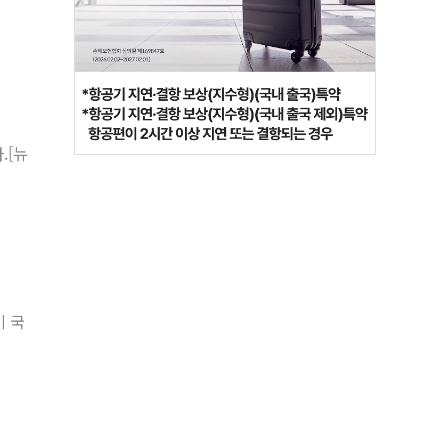
.[뉴
미 국