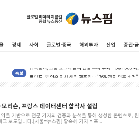
울
경제
사회
글로벌·중국
해외투자
산업
증권·
민주, 오늘 제주·인천 경선 결과 발표...'김민석 재역전 vs
한상협, 업계 개인정보 보안 새판 짠다…'자율규제단체' 
뉴욕증시, 고용 쇼크에 금리 인상 우려 후퇴…S&P500 
트럼프, 쿡 연준 이사 해임 재추진…"26일까지 의혹 소명"
속보
유럽증시, 美 고용 예상 밖 부진에 연준 금리 인상 가능성 
미 연준 매파 기세 꺾이나…고용 감소에 9월 동결 전망 우
[종합] 이슬람 수니파 3국, '공동방위협정' 체결… 이스라
지-모리슨, 프랑스 데이터센터 합작사 설립
트럼프, 백신·자폐증 행정명령 검토…"이르면 다음 주"
 번역을 기반으로 전문 기자의 검증과 분석을 통해 생성한 콘텐츠로, 
美 항소법원, 백악관 무도회장 공사 중단 명령…트럼프 제
그 보도입니다.[서울=뉴스핌] 황숙혜 기자 = 프...
이란 핵심 원유 수출항 '하르그섬', 최근 1주일 이상 '올스
美 고용 쇼크에 엔화 장중 급등…시장은 "또 개입했나" 촉