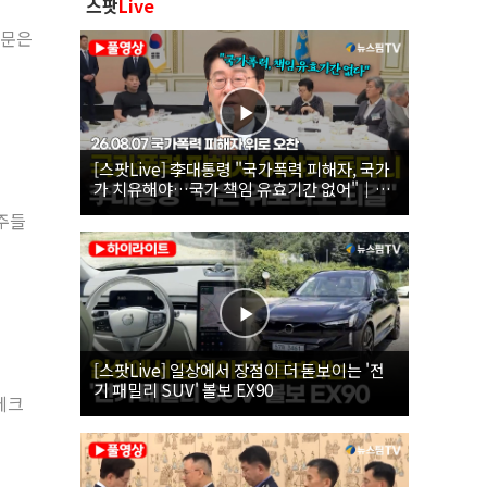
스팟
Live
원문은
[스팟Live] 李대통령 "국가폭력 피해자, 국가
가 치유해야…국가 책임 유효기간 없어"｜
26.08.07 국가폭력 피해자 위로 오찬
장주들
[스팟Live] 일상에서 장점이 더 돋보이는 '전
기 패밀리 SUV' 볼보 EX90
테크