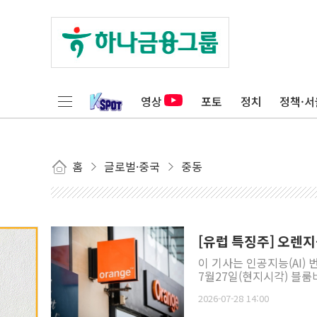
영상
포토
정치
정책·서
홈
글로벌·중국
중동
[유럽 특징주] 오렌
이 기사는 인공지능(AI)
7월27일(현지시각) 블룸버
2026-07-28 14:00