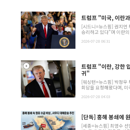
트럼프 "미국, 이란
[시드니=뉴스핌] 권지언
승리하고 있다"며 이란의 
2026-07-28 06:31
트럼프 "이란, 강한 
귀"
[워싱턴=뉴스핌] 박정우 
회담을 요청해왔다며, 미국
2026-07-28 04:03
[단독] 홍해 봉쇄에
[세종=뉴스핌] 최영수 선