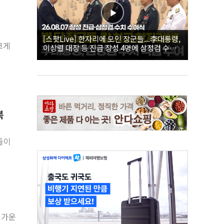
[스팟Live] 한자리에 모인 장군들...李대통령,
크게
이상렬 대장 등 진급 장성 4명에 삼정검 수치
직접 수여｜26.08.07 장성 진급·삼정검 수치
수여식
복
들이
 가운