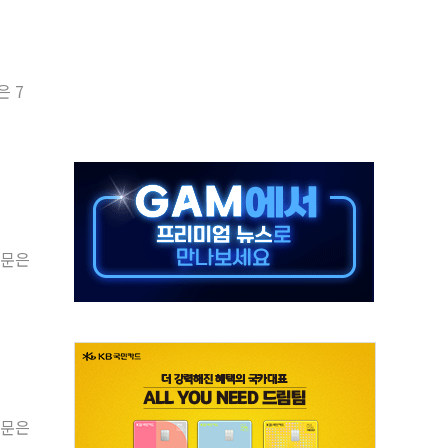
체주 '활짝'
스닥 선물 1%대 상승
상 기대 후퇴
은 7
·태양광주↑ VS 트레이드데스크·웬디스↓
 끝까지 찾겠다"
원문은
중 완화 전환점"
원문은