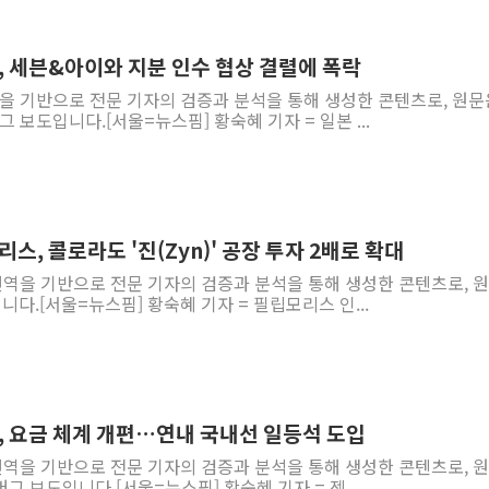
[AI MY 뉴스] 뉴욕 반도체주 프리뷰...美 고용 쇼크에 반도
뉴욕증시 프리뷰, 美 고용 쇼크에 금리 인상 우려 후퇴…나
, 세븐&아이와 지분 인수 협상 결렬에 폭락
[종합] 美 7월 고용 2만3000명 감소 '쇼크'…9월 금리 인
역을 기반으로 전문 기자의 검증과 분석을 통해 생성한 콘텐츠로, 원문
 보도입니다.[서울=뉴스핌] 황숙혜 기자 = 일본 ...
[사진] 이슬람 수니파 3개국, 공동방위협정 체결
뉴욕증시 개장 전 특징주...아틀라시안·클라우드플레어
보훈부, 미 DPAA와 MOU… "6·25 미군 실종자 7359명
트럼프 "금리 내려야"…파월 때와 달리 워시엔 톤 낮춰
스, 콜로라도 '진(Zyn)' 공장 투자 2배로 확대
특정 정치인 측근 포항시 정책특보 내정설...포항시 '시끌'
 번역을 기반으로 전문 기자의 검증과 분석을 통해 생성한 콘텐츠로, 
李 "해남 태양광, 대한민국 다음 100년 밑거름…수도권 집
니다.[서울=뉴스핌] 황숙혜 기자 = 필립모리스 인...
, 요금 체계 개편…연내 국내선 일등석 도입
 번역을 기반으로 전문 기자의 검증과 분석을 통해 생성한 콘텐츠로, 
그 보도입니다.[서울=뉴스핌] 황숙혜 기자 = 젯...