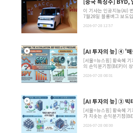
[중국 특징주] BYD
이 기사는 인공지능(AI)
7월28일 블룸버그 보도입니
2026-07-28 12:57
[AI 투자의 늪] ④ 
[서울=뉴스핌] 황숙혜 기
의 손익분기점(BEP)이 상
2026-07-28 08:01
[AI 투자의 늪] ③
[서울=뉴스핌] 황숙혜 기
가 치솟는 손익분기점(BE
2026-07-28 08:00