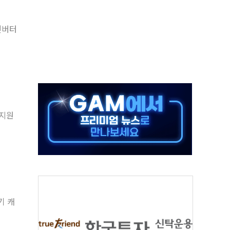
·태양광주↑ VS 트레이드데스크·웬디스↓
 컨버터
 끝까지 찾겠다"
중 완화 전환점"
적 공급 확대·속도전 총력"
 급등
 지원
않아"
기 캐