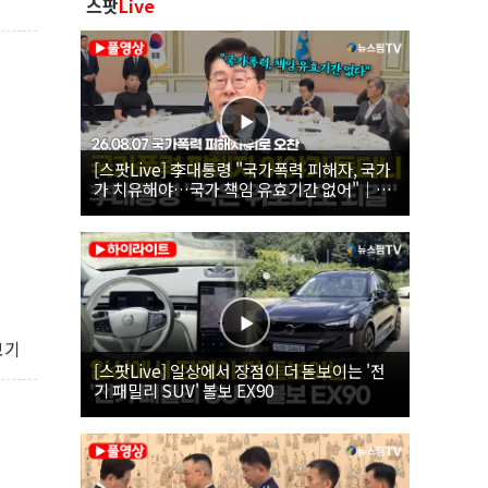
스팟
Live
[스팟Live] 李대통령 "국가폭력 피해자, 국가
가 치유해야…국가 책임 유효기간 없어"｜
26.08.07 국가폭력 피해자 위로 오찬
보기
[스팟Live] 일상에서 장점이 더 돋보이는 '전
기 패밀리 SUV' 볼보 EX90