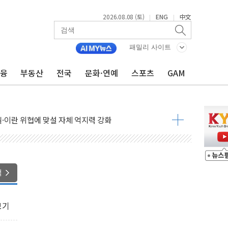
2026.08.08 (토)
ENG
中文
|
|
패밀리 사이트
금융
부동산
전국
문화·연예
스포츠
GAM
낮아지며 상승… STOXX 600 지수는 나흘 연속 최고치
세
엘·이란 위협에 맞설 자체 억지력 강화
동
톱'… 美 해상봉쇄 영향
각
색
체주 '활짝'
스닥 선물 1%대 상승
보기
상 기대 후퇴