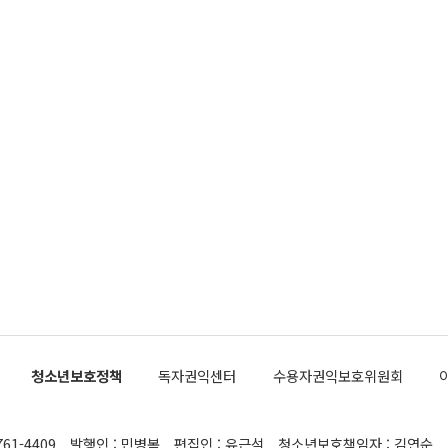
청소년보호정책
독자권익센터
수용자권익보호위원회
761-4409
발행인 : 민병복
편집인 : 유근석
청소년보호책임자 : 김연순