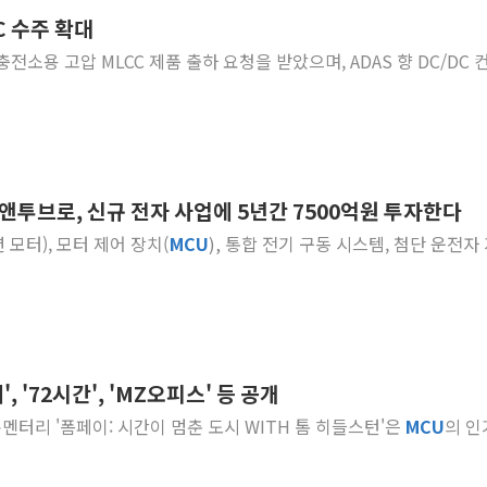
C 수주 확대
뉴욕증시 개장 전 특징주...아틀라시안·클라우드플레어
 충전소용 고압 MLCC 제품 출하 요청을 받았으며, ADAS 향 DC/DC
보훈부, 미 DPAA와 MOU… "6·25 미군 실종자 7359명
트럼프 "금리 내려야"…파월 때와 달리 워시엔 톤 낮춰
특정 정치인 측근 포항시 정책특보 내정설...포항시 '시끌'
李 "해남 태양광, 대한민국 다음 100년 밑거름…수도권 집
李 대통령, '6시간 마라톤 부동산 2차 회의' 주재… "전폭
앤투브로, 신규 전자 사업에 5년간 7500억원 투자한다
트럼프, 中 겨냥 폴리실리콘 관세 15% 부과…美 태양광주
션 모터), 모터 제어 장치(
MCU
), 통합 전기 구동 시스템, 첨단 운전자
[사진] 빈살만과 에르도안의 만남
이란와이어 "이란 최고지도자 위독…곧 사망해도 놀랍지 
, '72시간', 'MZ오피스' 등 공개
큐멘터리 '폼페이: 시간이 멈춘 도시 WITH 톰 히들스턴'은
MCU
의 인