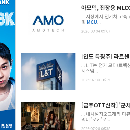
아모텍, 전장용 MLC
... 시장에서 전기차 고속
및
MCU
...
2026-08-04 09:07
[인도 특징주] 라르센
... L T는 전기 모터(트랙
시스템...
2026-07-30 16:15
[금주OTT신작] '군체'
... 내셔널지오그래픽 다
릭터 '로키'로...
2026-07-26 06:38