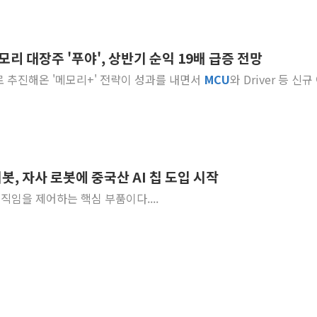
모리 대장주 '푸야', 상반기 순익 19배 급증 전망
으로 추진해온 '메모리+' 전략이 성과를 내면서
MCU
와 Driver 등 신규
봇, 자사 로봇에 중국산 AI 칩 도입 시작
직임을 제어하는 핵심 부품이다....