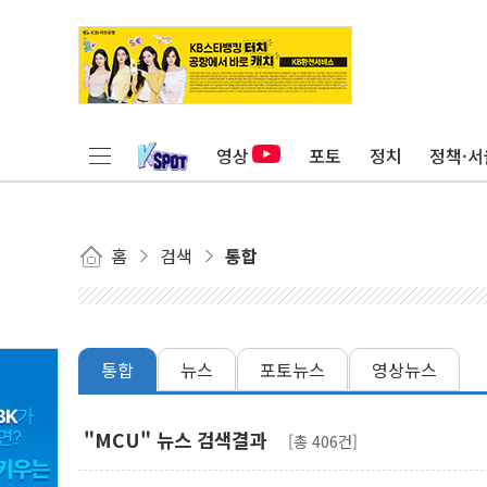
영상
포토
정치
정책·서
홈
검색
통합
통합
뉴스
포토뉴스
영상뉴스
"MCU" 뉴스 검색결과
[총 406건]