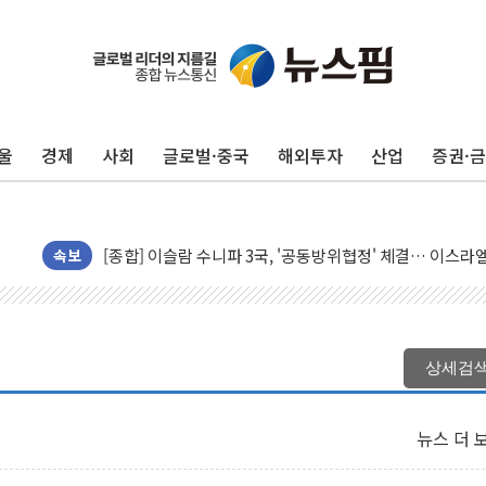
울
경제
사회
글로벌·중국
해외투자
산업
증권·
유럽증시, 美 고용 예상 밖 부진에 연준 금리 인상 가능성 
미 연준 매파 기세 꺾이나…고용 감소에 9월 동결 전망 우
[종합] 이슬람 수니파 3국, '공동방위협정' 체결… 이스라
트럼프, 백신·자폐증 행정명령 검토…"이르면 다음 주"
속보
美 항소법원, 백악관 무도회장 공사 중단 명령…트럼프 제
이란 핵심 원유 수출항 '하르그섬', 최근 1주일 이상 '올스
美 고용 쇼크에 엔화 장중 급등…시장은 "또 개입했나" 촉
상세검
[AI MY 뉴스] 뉴욕 반도체주 프리뷰...美 고용 쇼크에 반도
뉴욕증시 프리뷰, 美 고용 쇼크에 금리 인상 우려 후퇴…나
뉴스 더 
[종합] 美 7월 고용 2만3000명 감소 '쇼크'…9월 금리 인
[사진] 이슬람 수니파 3개국, 공동방위협정 체결