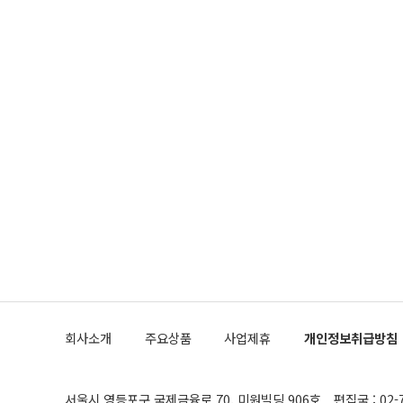
회사소개
주요상품
사업제휴
개인정보취급방침
서울시 영등포구 국제금융로 70, 미원빌딩 906호
편집국 : 02-