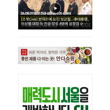
[스팟Live] 한자리에 모인 장군들...李대통령,
이상렬 대장 등 진급 장성 4명에 삼정검 수치
직접 수여｜26.08.07 장성 진급·삼정검 수치
수여식